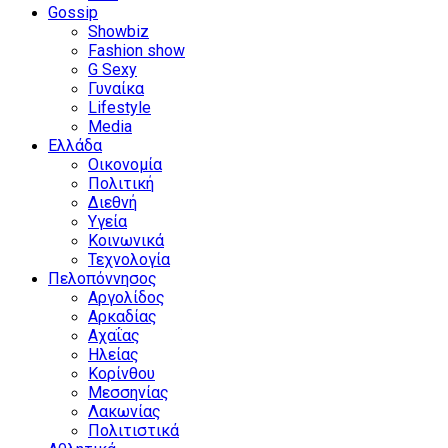
Gossip
Showbiz
Fashion show
G Sexy
Γυναίκα
Lifestyle
Media
Ελλάδα
Οικονομία
Πολιτική
Διεθνή
Υγεία
Κοινωνικά
Τεχνολογία
Πελοπόννησος
Αργολίδος
Αρκαδίας
Αχαΐας
Ηλείας
Κορίνθου
Μεσσηνίας
Λακωνίας
Πολιτιστικά