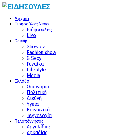
Αρχική
Ειδησούλες News
Ειδησούλες
Live
Gossip
Showbiz
Fashion show
G Sexy
Γυναίκα
Lifestyle
Media
Ελλάδα
Οικονομία
Πολιτική
Διεθνή
Υγεία
Κοινωνικά
Τεχνολογία
Πελοπόννησος
Αργολίδος
Αρκαδίας