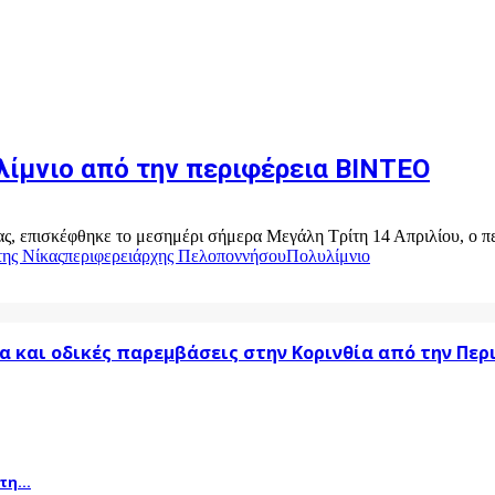
λίμνιο από την περιφέρεια ΒΙΝΤΕΟ
, επισκέφθηκε το μεσημέρι σήμερα Μεγάλη Τρίτη 14 Απριλίου, ο πε
της Νίκας
περιφερειάρχης Πελοποννήσου
Πολυλίμνιο
α και οδικές παρεμβάσεις στην Κορινθία από την Πε
η...