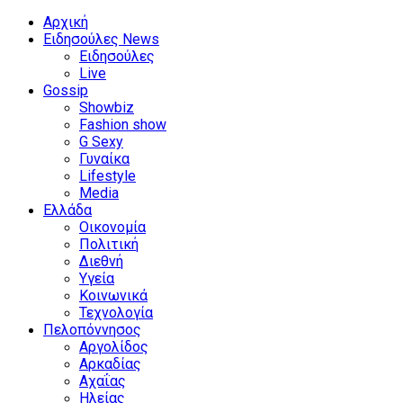
Αρχική
Ειδησούλες News
Ειδησούλες
Live
Gossip
Showbiz
Fashion show
G Sexy
Γυναίκα
Lifestyle
Media
Ελλάδα
Οικονομία
Πολιτική
Διεθνή
Υγεία
Κοινωνικά
Τεχνολογία
Πελοπόννησος
Αργολίδος
Αρκαδίας
Αχαΐας
Ηλείας