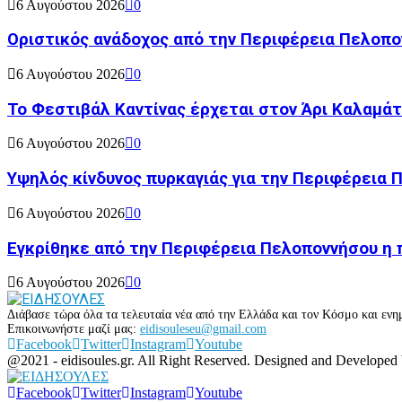
6 Αυγούστου 2026
0
Οριστικός ανάδοχος από την Περιφέρεια Πελοπον
6 Αυγούστου 2026
0
Το Φεστιβάλ Καντίνας έρχεται στον Άρι Καλαμάτ
6 Αυγούστου 2026
0
Υψηλός κίνδυνος πυρκαγιάς για την Περιφέρεια
6 Αυγούστου 2026
0
Εγκρίθηκε από την Περιφέρεια Πελοποννήσου η 
6 Αυγούστου 2026
0
Διάβασε τώρα όλα τα τελευταία νέα από την Ελλάδα και τον Κόσμο και ενημ
Επικοινωνήστε μαζί μας:
eidisouleseu@gmail.com
Facebook
Twitter
Instagram
Youtube
@2021 - eidisoules.gr. All Right Reserved. Designed and Developed
Facebook
Twitter
Instagram
Youtube