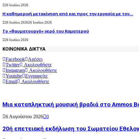
26 Ιουλίου 2026
H καθημερινή μετακίνηση από και προς την εργασία με τον...
26 Ιουλίου 2026
26 Ιουλίου 2026
Το «θαυματουργό» νερό του Καματερού
26 Ιουλίου 2026
ΚΟΙΝΩΝΙΚΑ ΔΙΚΤΥΑ
Facebook
Αρέσει
Twitter
Ακολουθήστε
Instagram
Ακολουθήστε
Youtube
Εγγραφείτε
Email
Ακολουθήστε
Μια καταπληκτική μουσική βραδιά στο Ammos B
6 Αυγούστου 2026
0
20ή επετειακή εκδήλωση του Σωματείου Εθελον