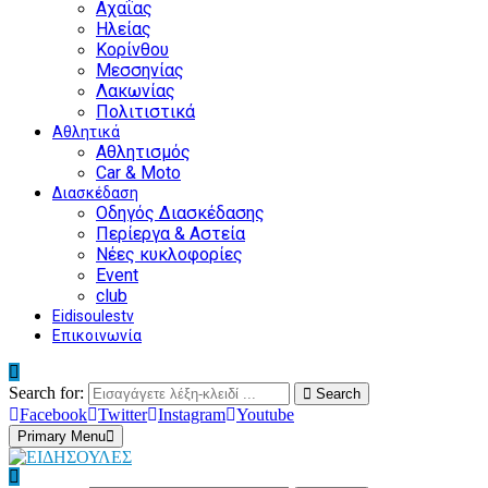
Αχαΐας
Ηλείας
Κορίνθου
Μεσσηνίας
Λακωνίας
Πολιτιστικά
Αθλητικά
Αθλητισμός
Car & Moto
Διασκέδαση
Οδηγός Διασκέδασης
Περίεργα & Αστεία
Νέες κυκλοφορίες
Event
club
Eidisoulestv
Επικοινωνία
Search for:
Search
Facebook
Twitter
Instagram
Youtube
Primary Menu