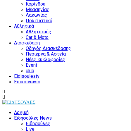
Κορίνθου
Μεσσηνίας
Λακωνίας
Πολιτιστικά
Αθλητικά
Αθλητισμός
Car & Moto
Διασκέδαση
Οδηγός Διασκέδασης
Περίεργα & Αστεία
Νέες κυκλοφορίες
Event
club
Eidisoulestv
Επικοινωνία
Αρχική
Ειδησούλες News
Ειδησούλες
Live