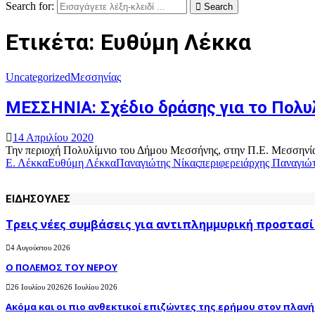
Search for:
Search
Ετικέτα: Ευθύμη Λέκκα
Uncategorized
Μεσσηνίας
ΜΕΣΣΗΝΙΑ: Σχέδιο δράσης για το Πολυ
14 Απριλίου 2020
Την περιοχή Πολυλίμνιο του Δήμου Μεσσήνης, στην Π.Ε. Μεσσηνίας
Ε. Λέκκα
Ευθύμη Λέκκα
Παναγιώτης Νίκας
περιφερειάρχης Παναγιώ
ΕΙΔΗΣΟΥΛΕΣ
Τρεις νέες συμβάσεις για αντιπλημμυρική προστασί
4 Αυγούστου 2026
Ο ΠΟΛΕΜΟΣ ΤΟΥ ΝΕΡΟΥ
26 Ιουλίου 2026
26 Ιουλίου 2026
Ακόμα και οι πιο ανθεκτικοί επιζώντες της ερήμου στον πλανήτ