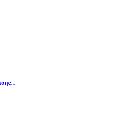
σης...