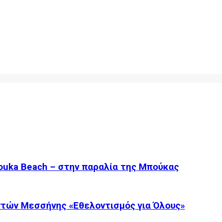
ouka Beach – στην παραλία της Μπούκας
τών Μεσσήνης «Εθελοντισμός για Όλους»