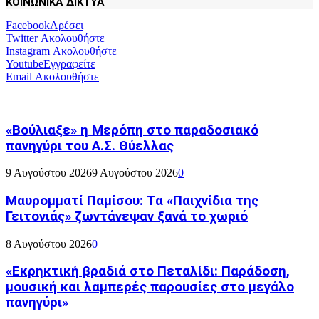
ΚΟΙΝΩΝΙΚΑ ΔΙΚΤΥΑ
Facebook
Αρέσει
Twitter
Ακολουθήστε
Instagram
Ακολουθήστε
Youtube
Εγγραφείτε
Email
Ακολουθήστε
«Βούλιαξε» η Μερόπη στο παραδοσιακό
πανηγύρι του Α.Σ. Θύελλας
9 Αυγούστου 2026
9 Αυγούστου 2026
0
Μαυρομματί Παμίσου: Τα «Παιχνίδια της
Γειτονιάς» ζωντάνεψαν ξανά το χωριό
8 Αυγούστου 2026
0
«Εκρηκτική βραδιά στο Πεταλίδι: Παράδοση,
μουσική και λαμπερές παρουσίες στο μεγάλο
πανηγύρι»