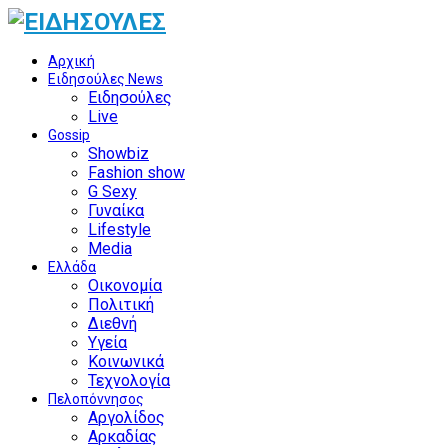
Αρχική
Ειδησούλες News
Ειδησούλες
Live
Gossip
Showbiz
Fashion show
G Sexy
Γυναίκα
Lifestyle
Media
Ελλάδα
Οικονομία
Πολιτική
Διεθνή
Υγεία
Κοινωνικά
Τεχνολογία
Πελοπόννησος
Αργολίδος
Αρκαδίας