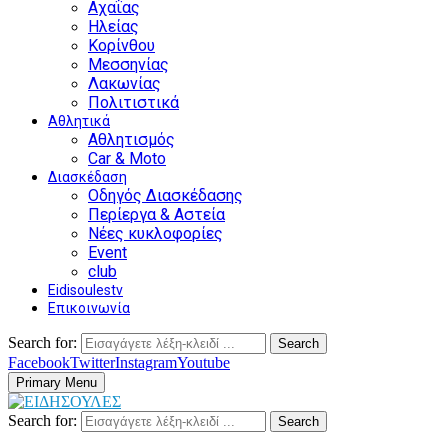
Αχαΐας
Ηλείας
Κορίνθου
Μεσσηνίας
Λακωνίας
Πολιτιστικά
Αθλητικά
Αθλητισμός
Car & Moto
Διασκέδαση
Οδηγός Διασκέδασης
Περίεργα & Αστεία
Νέες κυκλοφορίες
Event
club
Eidisoulestv
Επικοινωνία
Search for:
Search
Facebook
Twitter
Instagram
Youtube
Primary Menu
Search for:
Search