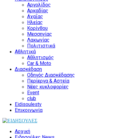
Αργολίδος
Αρκαδίας
Αχαΐας
Ηλείας
Κορίνθου
Μεσσηνίας
Λακωνίας
Πολιτιστικά
Αθλητικά
Αθλητισμός
Car & Moto
Διασκέδαση
Οδηγός Διασκέδασης
Περίεργα & Αστεία
Νέες κυκλοφορίες
Event
club
Eidisoulestv
Επικοινωνία
Αρχική
Ειδησούλες News