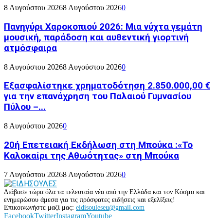
8 Αυγούστου 2026
8 Αυγούστου 2026
0
Πανηγύρι Χαροκοπιού 2026: Μια νύχτα γεμάτη
μουσική, παράδοση και αυθεντική γιορτινή
ατμόσφαιρα
8 Αυγούστου 2026
8 Αυγούστου 2026
0
Εξασφαλίστηκε χρηματοδότηση 2.850.000,00 €
για την επανάχρηση του Παλαιού Γυμνασίου
Πύλου –...
8 Αυγούστου 2026
0
20ή Επετειακή Εκδήλωση στη Μπούκα :«Το
Καλοκαίρι της Αθωότητας» στη Μπούκα
7 Αυγούστου 2026
8 Αυγούστου 2026
0
Διάβασε τώρα όλα τα τελευταία νέα από την Ελλάδα και τον Κόσμο και
ενημερώσου άμεσα για τις πρόσφατες ειδήσεις και εξελίξεις!
Επικοινωνήστε μαζί μας:
eidisouleseu@gmail.com
Facebook
Twitter
Instagram
Youtube