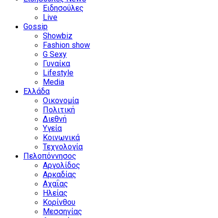
Ειδησούλες
Live
Gossip
Showbiz
Fashion show
G Sexy
Γυναίκα
Lifestyle
Media
Ελλάδα
Οικονομία
Πολιτική
Διεθνή
Υγεία
Κοινωνικά
Τεχνολογία
Πελοπόννησος
Αργολίδος
Αρκαδίας
Αχαΐας
Ηλείας
Κορίνθου
Μεσσηνίας