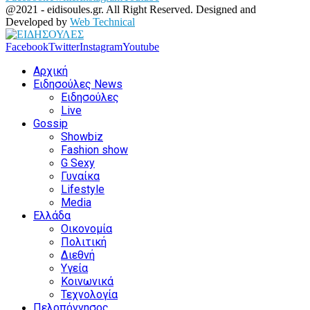
@2021 - eidisoules.gr. All Right Reserved. Designed and
Developed by
Web Technical
Facebook
Twitter
Instagram
Youtube
Αρχική
Ειδησούλες News
Ειδησούλες
Live
Gossip
Showbiz
Fashion show
G Sexy
Γυναίκα
Lifestyle
Media
Ελλάδα
Οικονομία
Πολιτική
Διεθνή
Υγεία
Κοινωνικά
Τεχνολογία
Πελοπόννησος