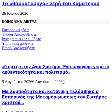
Το «θαυματουργό» νερό του Καματερού
26 Ιουλίου 2026
ΚΟΙΝΩΝΙΚΑ ΔΙΚΤΥΑ
Facebook
Αρέσει
Twitter
Ακολουθήστε
Instagram
Ακολουθήστε
Youtube
Εγγραφείτε
Email
Ακολουθήστε
«Γιορτή στην Αγία Σωτήρα: Ένα πανηγύρι γεμάτο
αυθεντικότητα και πολιτισμό»
5 Αυγούστου 2026
6 Αυγούστου 2026
0
Με λαμπρότητα και κατάνυξη τελέσθηκε ο
Εσπερινός της Μεταμορφώσεως του Σωτήρος
Χριστού...