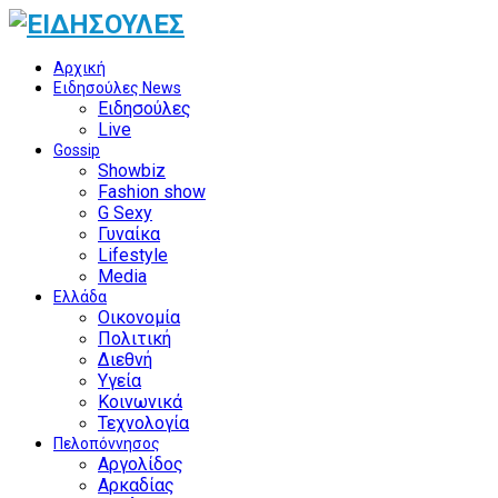
Αρχική
Ειδησούλες News
Ειδησούλες
Live
Gossip
Showbiz
Fashion show
G Sexy
Γυναίκα
Lifestyle
Media
Ελλάδα
Οικονομία
Πολιτική
Διεθνή
Υγεία
Κοινωνικά
Τεχνολογία
Πελοπόννησος
Αργολίδος
Αρκαδίας