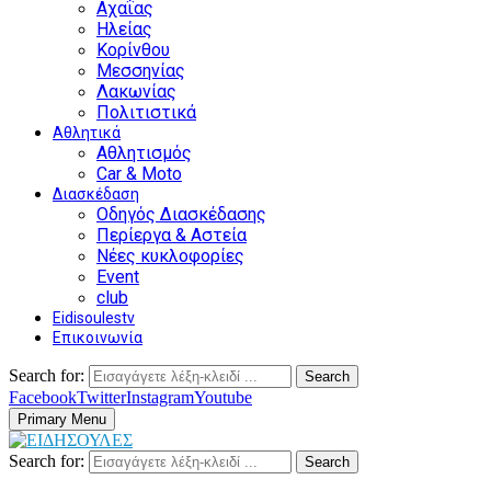
Αχαΐας
Ηλείας
Κορίνθου
Μεσσηνίας
Λακωνίας
Πολιτιστικά
Αθλητικά
Αθλητισμός
Car & Moto
Διασκέδαση
Οδηγός Διασκέδασης
Περίεργα & Αστεία
Νέες κυκλοφορίες
Event
club
Eidisoulestv
Επικοινωνία
Search for:
Search
Facebook
Twitter
Instagram
Youtube
Primary Menu
Search for:
Search