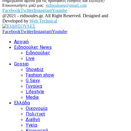
ενημερώσου άμεσα για τις πρόσφατες ειδήσεις και εξελίξεις!
Επικοινωνήστε μαζί μας:
eidisouleseu@gmail.com
Facebook
Twitter
Instagram
Youtube
@2021 - eidisoules.gr. All Right Reserved. Designed and
Developed by
Web Technical
Facebook
Twitter
Instagram
Youtube
Αρχική
Ειδησούλες News
Ειδησούλες
Live
Gossip
Showbiz
Fashion show
G Sexy
Γυναίκα
Lifestyle
Media
Ελλάδα
Οικονομία
Πολιτική
Διεθνή
Υγεία
Κοινωνικά