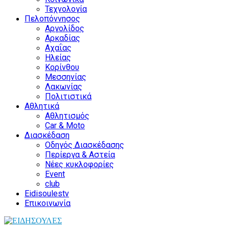
Τεχνολογία
Πελοπόννησος
Αργολίδος
Αρκαδίας
Αχαΐας
Ηλείας
Κορίνθου
Μεσσηνίας
Λακωνίας
Πολιτιστικά
Αθλητικά
Αθλητισμός
Car & Moto
Διασκέδαση
Οδηγός Διασκέδασης
Περίεργα & Αστεία
Νέες κυκλοφορίες
Event
club
Eidisoulestv
Επικοινωνία