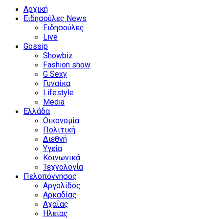
Αρχική
Ειδησούλες News
Ειδησούλες
Live
Gossip
Showbiz
Fashion show
G Sexy
Γυναίκα
Lifestyle
Media
Ελλάδα
Οικονομία
Πολιτική
Διεθνή
Υγεία
Κοινωνικά
Τεχνολογία
Πελοπόννησος
Αργολίδος
Αρκαδίας
Αχαΐας
Ηλείας