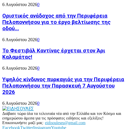
6 Αυγούστου 2026
0
Οριστικός ανάδοχος από την Περιφέρεια
Πελοποννήσου για το έργο βελτίωσης της
οδού...
6 Αυγούστου 2026
0
Το Φεστιβάλ Καντίνας έρχεται στον Άρι
Καλαμάτας!
6 Αυγούστου 2026
0
Υψηλός κίνδυνος πυρκαγιάς για την Περιφέρεια
Πελοποννήσου την Παρασκευή 7 Αυγούστου
2026
6 Αυγούστου 2026
0
Διάβασε τώρα όλα τα τελευταία νέα από την Ελλάδα και τον Κόσμο και
ενημερώσου άμεσα για τις πρόσφατες ειδήσεις και εξελίξεις!
Επικοινωνήστε μαζί μας:
eidisouleseu@gmail.com
Facebook
Twitter
Instagram
Youtube