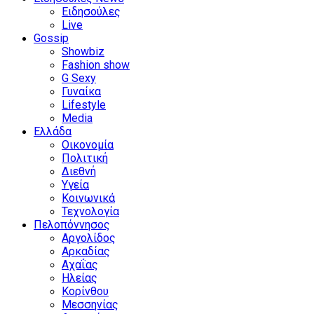
Ειδησούλες
Live
Gossip
Showbiz
Fashion show
G Sexy
Γυναίκα
Lifestyle
Media
Ελλάδα
Οικονομία
Πολιτική
Διεθνή
Υγεία
Κοινωνικά
Τεχνολογία
Πελοπόννησος
Αργολίδος
Αρκαδίας
Αχαΐας
Ηλείας
Κορίνθου
Μεσσηνίας