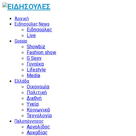
Αρχική
Ειδησούλες News
Ειδησούλες
Live
Gossip
Showbiz
Fashion show
G Sexy
Γυναίκα
Lifestyle
Media
Ελλάδα
Οικονομία
Πολιτική
Διεθνή
Υγεία
Κοινωνικά
Τεχνολογία
Πελοπόννησος
Αργολίδος
Αρκαδίας