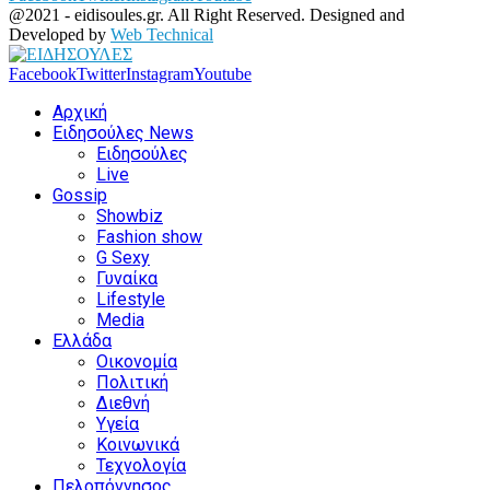
@2021 - eidisoules.gr. All Right Reserved. Designed and
Developed by
Web Technical
Facebook
Twitter
Instagram
Youtube
Αρχική
Ειδησούλες News
Ειδησούλες
Live
Gossip
Showbiz
Fashion show
G Sexy
Γυναίκα
Lifestyle
Media
Ελλάδα
Οικονομία
Πολιτική
Διεθνή
Υγεία
Κοινωνικά
Τεχνολογία
Πελοπόννησος