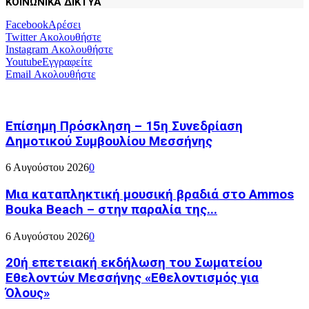
ΚΟΙΝΩΝΙΚΑ ΔΙΚΤΥΑ
Facebook
Αρέσει
Twitter
Ακολουθήστε
Instagram
Ακολουθήστε
Youtube
Εγγραφείτε
Email
Ακολουθήστε
Επίσημη Πρόσκληση – 15η Συνεδρίαση
Δημοτικού Συμβουλίου Μεσσήνης
6 Αυγούστου 2026
0
Μια καταπληκτική μουσική βραδιά στο Ammos
Bouka Beach – στην παραλία της...
6 Αυγούστου 2026
0
20ή επετειακή εκδήλωση του Σωματείου
Εθελοντών Μεσσήνης «Εθελοντισμός για
Όλους»