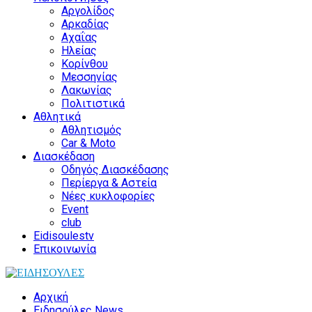
Αργολίδος
Αρκαδίας
Αχαΐας
Ηλείας
Κορίνθου
Μεσσηνίας
Λακωνίας
Πολιτιστικά
Αθλητικά
Αθλητισμός
Car & Moto
Διασκέδαση
Οδηγός Διασκέδασης
Περίεργα & Αστεία
Νέες κυκλοφορίες
Event
club
Eidisoulestv
Επικοινωνία
Αρχική
Ειδησούλες News