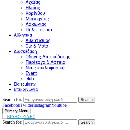
Αχαΐας
Ηλείας
Κορίνθου
Μεσσηνίας
Λακωνίας
Πολιτιστικά
Αθλητικά
Αθλητισμός
Car & Moto
Διασκέδαση
Οδηγός Διασκέδασης
Περίεργα & Αστεία
Νέες κυκλοφορίες
Event
club
Eidisoulestv
Επικοινωνία
Search for:
Search
Facebook
Twitter
Instagram
Youtube
Primary Menu
Search for:
Search