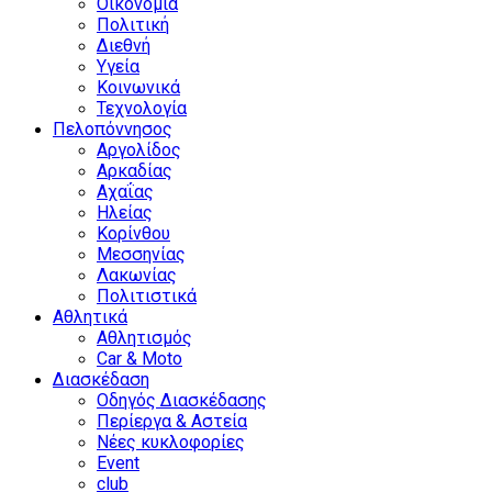
Οικονομία
Πολιτική
Διεθνή
Υγεία
Κοινωνικά
Τεχνολογία
Πελοπόννησος
Αργολίδος
Αρκαδίας
Αχαΐας
Ηλείας
Κορίνθου
Μεσσηνίας
Λακωνίας
Πολιτιστικά
Αθλητικά
Αθλητισμός
Car & Moto
Διασκέδαση
Οδηγός Διασκέδασης
Περίεργα & Αστεία
Νέες κυκλοφορίες
Event
club