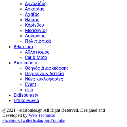
Αργολίδος
Αρκαδίας
Αχαΐας
Ηλείας
Κορίνθου
Μεσσηνίας
Λακωνίας
Πολιτιστικά
Αθλητικά
Αθλητισμός
Car & Moto
Διασκέδαση
Οδηγός Διασκέδασης
Περίεργα & Αστεία
Νέες κυκλοφορίες
Event
club
Eidisoulestv
Επικοινωνία
@2021 - eidisoules.gr. All Right Reserved. Designed and
Developed by
Web Technical
Facebook
Twitter
Instagram
Youtube