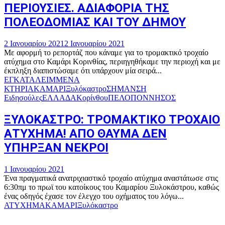
ΠΕΡΙΟΥΣΙΕΣ. ΑΔΙΑΦΟΡΙΑ ΤΗΣ
ΠΟΛΕΟΔΟΜΙΑΣ ΚΑΙ ΤΟΥ ΔΗΜΟΥ
2 Ιανουαρίου 2021
2 Ιανουαρίου 2021
Με αφορμή το ρεπορτάζ που κάναμε για το τρομακτικό τροχαίο
ατύχημα στο Καμάρι Κορινθίας, περιηγηθήκαμε την περιοχή και με
έκπληξη διαπιστώσαμε ότι υπάρχουν μία σειρά...
ΕΓΚΑΤΑΛΕΙΜΜΕΝΑ
ΚΤΗΡΙΑ
ΚΑΜΑΡΙ
Ξυλόκαστρο
ΣΗΜΑΝΣΗ
Ειδησούλες
ΕΛΛΑΔΑ
Κορίνθου
ΠΕΛΟΠΟΝΝΗΣΟΣ
ΞΥΛΟΚΑΣΤΡΟ: ΤΡΟΜΑΚΤΙΚΟ ΤΡΟΧΑΙΟ
ΑΤΥΧΗΜΑ! ΑΠΟ ΘΑΥΜΑ ΔΕΝ
ΥΠΗΡΞΑΝ ΝΕΚΡΟΙ
1 Ιανουαρίου 2021
Ένα πραγματικά ανατριχιαστικό τροχαίο ατύχημα αναστάτωσε στις
6:30πμ το πρωϊ του κατοίκους του Καμαρίου Ξυλοκάστρου, καθώς
ένας οδηγός έχασε τον έλεγχο του οχήματος του λόγω...
ΑΤΥΧΗΜΑ
ΚΑΜΑΡΙ
Ξυλόκαστρο