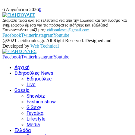
6 Αυγούστου 2026
0
Διάβασε τώρα όλα τα τελευταία νέα από την Ελλάδα και τον Κόσμο και
ενημερώσου άμεσα για τις πρόσφατες ειδήσεις και εξελίξεις!
Επικοινωνήστε μαζί μας:
eidisouleseu@gmail.com
Facebook
Twitter
Instagram
Youtube
@2021 - eidisoules.gr. All Right Reserved. Designed and
Developed by
Web Technical
Facebook
Twitter
Instagram
Youtube
Αρχική
Ειδησούλες News
Ειδησούλες
Live
Gossip
Showbiz
Fashion show
G Sexy
Γυναίκα
Lifestyle
Media
Ελλάδα