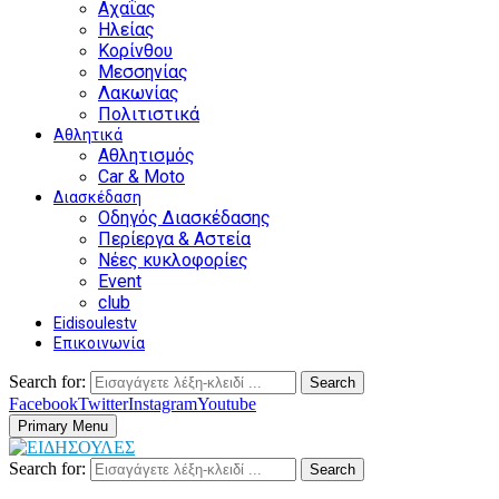
Αχαΐας
Ηλείας
Κορίνθου
Μεσσηνίας
Λακωνίας
Πολιτιστικά
Αθλητικά
Αθλητισμός
Car & Moto
Διασκέδαση
Οδηγός Διασκέδασης
Περίεργα & Αστεία
Νέες κυκλοφορίες
Event
club
Eidisoulestv
Επικοινωνία
Search for:
Search
Facebook
Twitter
Instagram
Youtube
Primary Menu
Search for:
Search