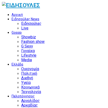
Αρχική
Ειδησούλες News
Ειδησούλες
Live
Gossip
Showbiz
Fashion show
G Sexy
Γυναίκα
Lifestyle
Media
Ελλάδα
Οικονομία
Πολιτική
Διεθνή
Υγεία
Κοινωνικά
Τεχνολογία
Πελοπόννησος
Αργολίδος
Αρκαδίας