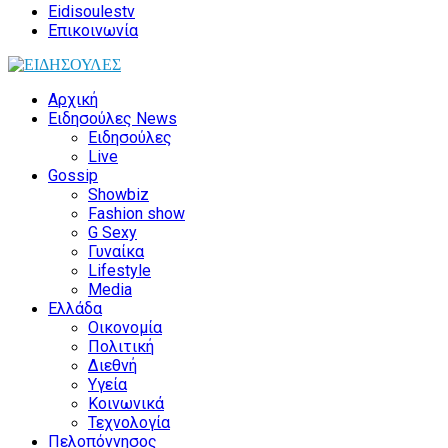
Eidisoulestv
Επικοινωνία
Αρχική
Ειδησούλες News
Ειδησούλες
Live
Gossip
Showbiz
Fashion show
G Sexy
Γυναίκα
Lifestyle
Media
Ελλάδα
Οικονομία
Πολιτική
Διεθνή
Υγεία
Κοινωνικά
Τεχνολογία
Πελοπόννησος