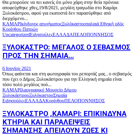
Θα μπορούσε να πει κανείς ότι μόνο χάρη στην θεία πρόνοια
αποφεύχθηκε χθες,19/8/2021, μεγάλη τραγωδία στο Καμάρι
Ξυλοκάστρου, αφού για εκατοστά δεν παρασύρθηκε από
διερχόμενο...
ΚΑΜΑΡΙ
κίνδυνος ατυχήματος
Ξυλόκαστρο
παλαιά Εθνική οδός
Κορίνθου Πατρών
Uncategorized
Ειδησούλες
ΕΛΛΑΔΑ
ΠΕΛΟΠΟΝΝΗΣΟΣ
ΞΥΛΟΚΑΣΤΡΟ: ΜΕΓΑΛΟΣ Ο ΣΕΒΑΣΜΟΣ
ΠΡΟΣ ΤΗΝ ΣΗΜΑΙΑ…
6 Ιουνίου 2021
Όπως φαίνεται και στη φωτογραφία του ρεπορτάζ μας , ο σεβασμός
που έχει ο Δήμος Ξυλοκάστρου για την Ελληνική σημαία είναι
τόσο πολύ μεγάλος πού...
ΚΑΜΑΡΙ
λαογραφικό Μουσείο Δήμου
Ξυλοκάστρου
Ξυλόκαστρο
Σημαία
Ειδησούλες
ΕΛΛΑΔΑ
Κορίνθου
ΠΕΛΟΠΟΝΝΗΣΟΣ
ΞΥΛΟΚΑΣΤΡΟ ,ΚΑΜΑΡΙ: ΕΠΙΚΙΝΔΥΝΑ
ΚΤΗΡΙΑ ΚΑΙ ΠΑΡΑΛΕΙΨΕΙΣ
ΣΗΜΑΝΣΗΣ ΑΠΕΙΛΟΥΝ ΖΩΕΣ ΚΙ