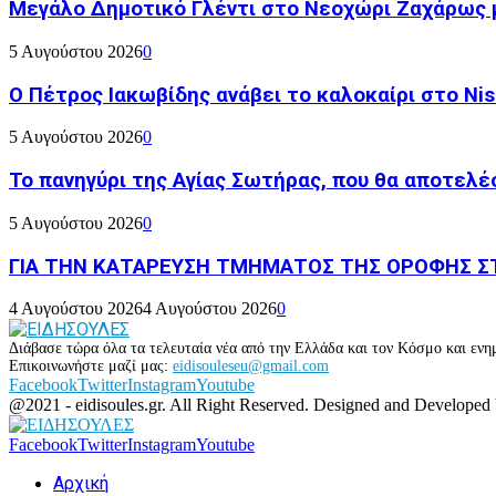
Μεγάλο Δημοτικό Γλέντι στο Νεοχώρι Ζαχάρως 
5 Αυγούστου 2026
0
Ο Πέτρος Ιακωβίδης ανάβει το καλοκαίρι στο Nish
5 Αυγούστου 2026
0
Το πανηγύρι της Αγίας Σωτήρας, που θα αποτελέσ
5 Αυγούστου 2026
0
ΓΙΑ ΤΗΝ ΚΑΤΑΡΕΥΣΗ ΤΜΗΜΑΤΟΣ ΤΗΣ ΟΡΟΦΗΣ ΣΤ
4 Αυγούστου 2026
4 Αυγούστου 2026
0
Διάβασε τώρα όλα τα τελευταία νέα από την Ελλάδα και τον Κόσμο και ενημ
Επικοινωνήστε μαζί μας:
eidisouleseu@gmail.com
Facebook
Twitter
Instagram
Youtube
@2021 - eidisoules.gr. All Right Reserved. Designed and Developed
Facebook
Twitter
Instagram
Youtube
Αρχική