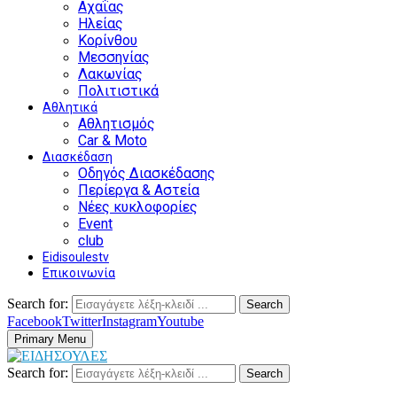
Αχαΐας
Ηλείας
Κορίνθου
Μεσσηνίας
Λακωνίας
Πολιτιστικά
Αθλητικά
Αθλητισμός
Car & Moto
Διασκέδαση
Οδηγός Διασκέδασης
Περίεργα & Αστεία
Νέες κυκλοφορίες
Event
club
Eidisoulestv
Επικοινωνία
Search for:
Search
Facebook
Twitter
Instagram
Youtube
Primary Menu
Search for:
Search