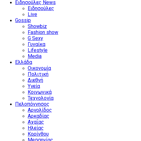
Ειδησούλες News
Ειδησούλες
Live
Gossip
Showbiz
Fashion show
G Sexy
Γυναίκα
Lifestyle
Media
Ελλάδα
Οικονομία
Πολιτική
Διεθνή
Υγεία
Κοινωνικά
Τεχνολογία
Πελοπόννησος
Αργολίδος
Αρκαδίας
Αχαΐας
Ηλείας
Κορίνθου
Μεσσηνίας