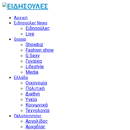
Αρχική
Ειδησούλες News
Ειδησούλες
Live
Gossip
Showbiz
Fashion show
G Sexy
Γυναίκα
Lifestyle
Media
Ελλάδα
Οικονομία
Πολιτική
Διεθνή
Υγεία
Κοινωνικά
Τεχνολογία
Πελοπόννησος
Αργολίδος
Αρκαδίας