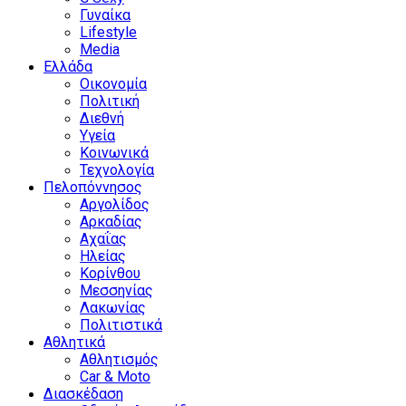
Γυναίκα
Lifestyle
Media
Ελλάδα
Οικονομία
Πολιτική
Διεθνή
Υγεία
Κοινωνικά
Τεχνολογία
Πελοπόννησος
Αργολίδος
Αρκαδίας
Αχαΐας
Ηλείας
Κορίνθου
Μεσσηνίας
Λακωνίας
Πολιτιστικά
Αθλητικά
Αθλητισμός
Car & Moto
Διασκέδαση