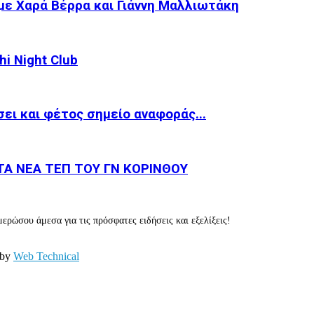
με Χαρά Βέρρα και Γιάννη Μαλλιωτάκη
i Night Club
ει και φέτος σημείο αναφοράς...
Α ΝΕΑ ΤΕΠ ΤΟΥ ΓΝ ΚΟΡΙΝΘΟΥ
ερώσου άμεσα για τις πρόσφατες ειδήσεις και εξελίξεις!
 by
Web Technical