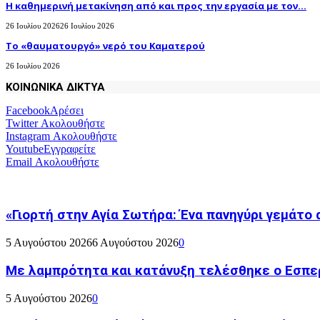
H καθημερινή μετακίνηση από και προς την εργασία με τον...
26 Ιουλίου 2026
26 Ιουλίου 2026
Το «θαυματουργό» νερό του Καματερού
26 Ιουλίου 2026
ΚΟΙΝΩΝΙΚΑ ΔΙΚΤΥΑ
Facebook
Αρέσει
Twitter
Ακολουθήστε
Instagram
Ακολουθήστε
Youtube
Εγγραφείτε
Email
Ακολουθήστε
«Γιορτή στην Αγία Σωτήρα: Ένα πανηγύρι γεμάτο 
5 Αυγούστου 2026
6 Αυγούστου 2026
0
Με λαμπρότητα και κατάνυξη τελέσθηκε ο Εσπε
5 Αυγούστου 2026
0