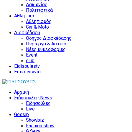
Λακωνίας
Πολιτιστικά
Αθλητικά
Αθλητισμός
Car & Moto
Διασκέδαση
Οδηγός Διασκέδασης
Περίεργα & Αστεία
Νέες κυκλοφορίες
Event
club
Eidisoulestv
Επικοινωνία
Αρχική
Ειδησούλες News
Ειδησούλες
Live
Gossip
Showbiz
Fashion show
G Sexy