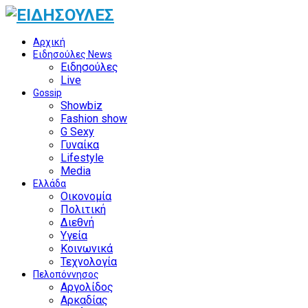
Αρχική
Ειδησούλες News
Ειδησούλες
Live
Gossip
Showbiz
Fashion show
G Sexy
Γυναίκα
Lifestyle
Media
Ελλάδα
Οικονομία
Πολιτική
Διεθνή
Υγεία
Κοινωνικά
Τεχνολογία
Πελοπόννησος
Αργολίδος
Αρκαδίας