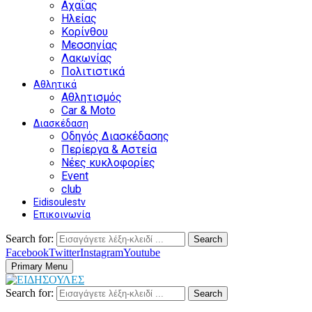
Αχαΐας
Ηλείας
Κορίνθου
Μεσσηνίας
Λακωνίας
Πολιτιστικά
Αθλητικά
Αθλητισμός
Car & Moto
Διασκέδαση
Οδηγός Διασκέδασης
Περίεργα & Αστεία
Νέες κυκλοφορίες
Event
club
Eidisoulestv
Επικοινωνία
Search for:
Search
Facebook
Twitter
Instagram
Youtube
Primary Menu
Search for:
Search