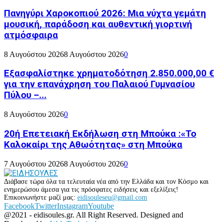
Πανηγύρι Χαροκοπιού 2026: Μια νύχτα γεμάτη
μουσική, παράδοση και αυθεντική γιορτινή
ατμόσφαιρα
8 Αυγούστου 2026
8 Αυγούστου 2026
0
Εξασφαλίστηκε χρηματοδότηση 2.850.000,00 €
για την επανάχρηση του Παλαιού Γυμνασίου
Πύλου –...
8 Αυγούστου 2026
0
20ή Επετειακή Εκδήλωση στη Μπούκα :«Το
Καλοκαίρι της Αθωότητας» στη Μπούκα
7 Αυγούστου 2026
8 Αυγούστου 2026
0
Διάβασε τώρα όλα τα τελευταία νέα από την Ελλάδα και τον Κόσμο και
ενημερώσου άμεσα για τις πρόσφατες ειδήσεις και εξελίξεις!
Επικοινωνήστε μαζί μας:
eidisouleseu@gmail.com
Facebook
Twitter
Instagram
Youtube
@2021 - eidisoules.gr. All Right Reserved. Designed and