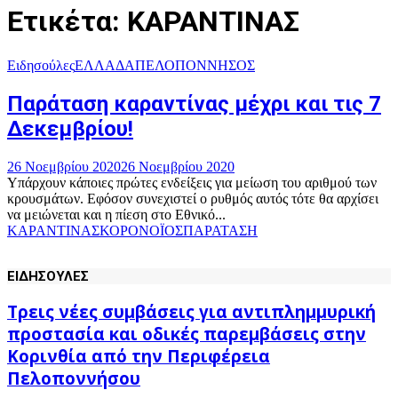
Ετικέτα: ΚΑΡΑΝΤΙΝΑΣ
Ειδησούλες
ΕΛΛΑΔΑ
ΠΕΛΟΠΟΝΝΗΣΟΣ
Παράταση καραντίνας μέχρι και τις 7
Δεκεμβρίου!
26 Νοεμβρίου 2020
26 Νοεμβρίου 2020
Υπάρχουν κάποιες πρώτες ενδείξεις για μείωση του αριθμού των
κρουσμάτων. Εφόσον συνεχιστεί ο ρυθμός αυτός τότε θα αρχίσει
να μειώνεται και η πίεση στο Εθνικό...
ΚΑΡΑΝΤΙΝΑΣ
ΚΟΡΟΝΟΪΟΣ
ΠΑΡΑΤΑΣΗ
ΕΙΔΗΣΟΥΛΕΣ
Τρεις νέες συμβάσεις για αντιπλημμυρική
προστασία και οδικές παρεμβάσεις στην
Κορινθία από την Περιφέρεια
Πελοποννήσου