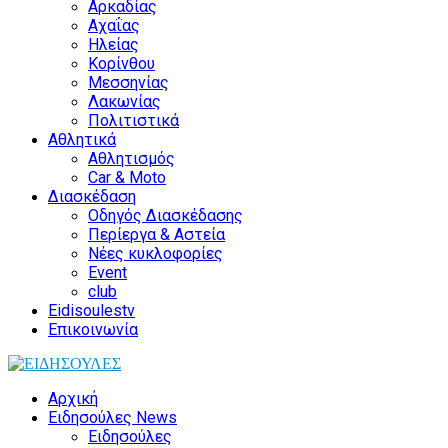
Αρκαδίας
Αχαΐας
Ηλείας
Κορίνθου
Μεσσηνίας
Λακωνίας
Πολιτιστικά
Αθλητικά
Αθλητισμός
Car & Moto
Διασκέδαση
Οδηγός Διασκέδασης
Περίεργα & Αστεία
Νέες κυκλοφορίες
Event
club
Eidisoulestv
Επικοινωνία
Αρχική
Ειδησούλες News
Ειδησούλες