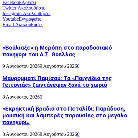
Facebook
Αρέσει
Twitter
Ακολουθήστε
Instagram
Ακολουθήστε
Youtube
Εγγραφείτε
Email
Ακολουθήστε
«Βούλιαξε» η Μερόπη στο παραδοσιακό
πανηγύρι του Α.Σ. Θύελλας
9 Αυγούστου 2026
9 Αυγούστου 2026
0
Μαυρομματί Παμίσου: Τα «Παιχνίδια της
Γειτονιάς» ζωντάνεψαν ξανά το χωριό
8 Αυγούστου 2026
0
«Εκρηκτική βραδιά στο Πεταλίδι: Παράδοση,
μουσική και λαμπερές παρουσίες στο μεγάλο
πανηγύρι»
8 Αυγούστου 2026
8 Αυγούστου 2026
0