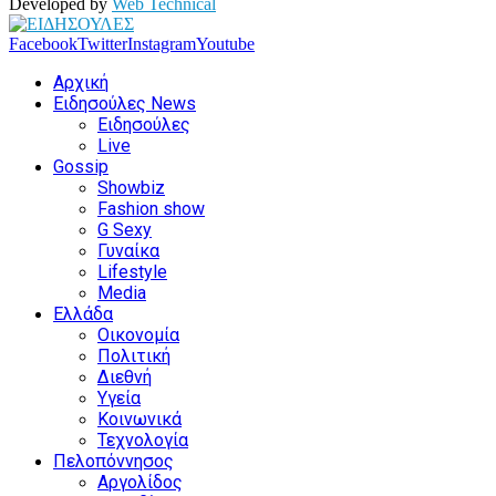
Developed by
Web Technical
Facebook
Twitter
Instagram
Youtube
Αρχική
Ειδησούλες News
Ειδησούλες
Live
Gossip
Showbiz
Fashion show
G Sexy
Γυναίκα
Lifestyle
Media
Ελλάδα
Οικονομία
Πολιτική
Διεθνή
Υγεία
Κοινωνικά
Τεχνολογία
Πελοπόννησος
Αργολίδος