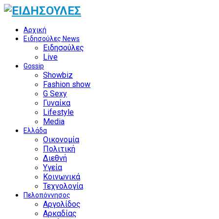
Αρχική
Ειδησούλες News
Ειδησούλες
Live
Gossip
Showbiz
Fashion show
G Sexy
Γυναίκα
Lifestyle
Media
Ελλάδα
Οικονομία
Πολιτική
Διεθνή
Υγεία
Κοινωνικά
Τεχνολογία
Πελοπόννησος
Αργολίδος
Αρκαδίας