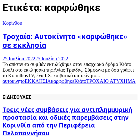
Ετικέτα: καρφώθηκε
Κορίνθου
Τροχαίο: Αυτοκίνητο «καρφώθηκε»
σε εκκλησία
25 Ιουλίου 2022
25 Ιουλίου 2022
Το απίστευτο συμβάν εκτυλίχθηκε στον επαρχιακό δρόμο Κιάτο –
Σούλι στο εκκλησάκι της Αγίας Τριάδας. Σύμφωνα με όσα γράφει
το KorinthosTV, ένα I.X. επιβατικό αυτοκίνητο...
αυτοκίνητο
ΕΚΚΛΗΣΙΑ
καρφώθηκε
Κιάτο
ΤΡΟΧΑΙΟ ΑΤΎΧΗΜΑ
ΕΙΔΗΣΟΥΛΕΣ
Τρεις νέες συμβάσεις για αντιπλημμυρική
προστασία και οδικές παρεμβάσεις στην
Κορινθία από την Περιφέρεια
Πελοποννήσου