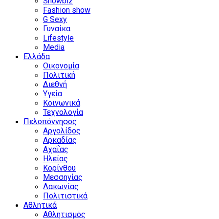
Showbiz
Fashion show
G Sexy
Γυναίκα
Lifestyle
Media
Ελλάδα
Οικονομία
Πολιτική
Διεθνή
Υγεία
Κοινωνικά
Τεχνολογία
Πελοπόννησος
Αργολίδος
Αρκαδίας
Αχαΐας
Ηλείας
Κορίνθου
Μεσσηνίας
Λακωνίας
Πολιτιστικά
Αθλητικά
Αθλητισμός