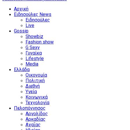
Αρχική
Ειδησούλες News
Ειδησούλες
Live
Gossip
Showbiz
Fashion show
G Sexy
Γυναίκα
Lifestyle
Media
Ελλάδα
Οικονομία
Πολιτική
Διεθνή
Υγεία
Κοινωνικά
Τεχνολογία
Πελοπόννησος
Αργολίδος
Αρκαδίας
Αχαΐας