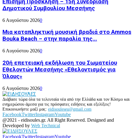
Επίσημη Πρόσκληση – 15η Συνεδρίαση
Δημοτικού Συμβουλίου Μεσσήνης
6 Αυγούστου 2026
0
Μια καταπληκτική μουσική βραδιά στο Ammos
Bouka Beach – στην παραλία της...
6 Αυγούστου 2026
0
20ή επετειακή εκδήλωση του Σωματείου
Εθελοντών Μεσσήνης «Εθελοντισμός για
Όλους»
6 Αυγούστου 2026
0
Διάβασε τώρα όλα τα τελευταία νέα από την Ελλάδα και τον Κόσμο και
ενημερώσου άμεσα για τις πρόσφατες ειδήσεις και εξελίξεις!
Επικοινωνήστε μαζί μας:
eidisouleseu@gmail.com
Facebook
Twitter
Instagram
Youtube
@2021 - eidisoules.gr. All Right Reserved. Designed and
Developed by
Web Technical
Facebook
Twitter
Instagram
Youtube