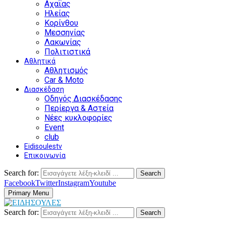
Αχαΐας
Ηλείας
Κορίνθου
Μεσσηνίας
Λακωνίας
Πολιτιστικά
Αθλητικά
Αθλητισμός
Car & Moto
Διασκέδαση
Οδηγός Διασκέδασης
Περίεργα & Αστεία
Νέες κυκλοφορίες
Event
club
Eidisoulestv
Επικοινωνία
Search for:
Search
Facebook
Twitter
Instagram
Youtube
Primary Menu
Search for:
Search