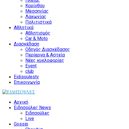
Ηλείας
Κορίνθου
Μεσσηνίας
Λακωνίας
Πολιτιστικά
Αθλητικά
Αθλητισμός
Car & Moto
Διασκέδαση
Οδηγός Διασκέδασης
Περίεργα & Αστεία
Νέες κυκλοφορίες
Event
club
Eidisoulestv
Επικοινωνία
Αρχική
Ειδησούλες News
Ειδησούλες
Live
Gossip