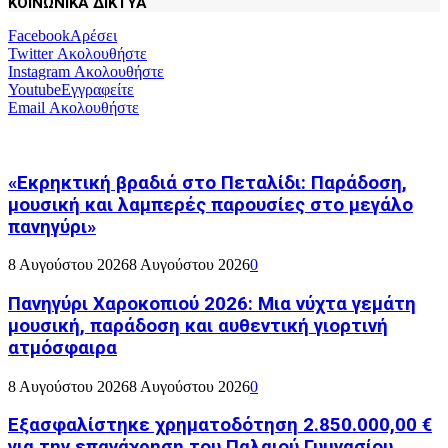
ΚΟΙΝΩΝΙΚΑ ΔΙΚΤΥΑ
Facebook
Αρέσει
Twitter
Ακολουθήστε
Instagram
Ακολουθήστε
Youtube
Εγγραφείτε
Email
Ακολουθήστε
«Εκρηκτική βραδιά στο Πεταλίδι: Παράδοση,
μουσική και λαμπερές παρουσίες στο μεγάλο
πανηγύρι»
8 Αυγούστου 2026
8 Αυγούστου 2026
0
Πανηγύρι Χαροκοπιού 2026: Μια νύχτα γεμάτη
μουσική, παράδοση και αυθεντική γιορτινή
ατμόσφαιρα
8 Αυγούστου 2026
8 Αυγούστου 2026
0
Εξασφαλίστηκε χρηματοδότηση 2.850.000,00 €
για την επανάχρηση του Παλαιού Γυμνασίου