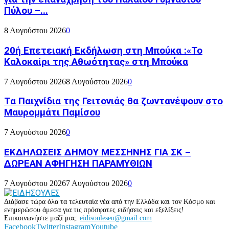
Πύλου –...
8 Αυγούστου 2026
0
20ή Επετειακή Εκδήλωση στη Μπούκα :«Το
Καλοκαίρι της Αθωότητας» στη Μπούκα
7 Αυγούστου 2026
8 Αυγούστου 2026
0
Τα Παιχνίδια της Γειτονιάς θα ζωντανέψουν στο
Μαυρομμάτι Παμίσου
7 Αυγούστου 2026
0
ΕΚΔΗΛΩΣΕΙΣ ΔΗΜΟΥ ΜΕΣΣΗΝΗΣ ΓΙΑ ΣΚ –
ΔΩΡΕΑΝ ΑΦΗΓΗΣΗ ΠΑΡΑΜΥΘΙΩΝ
7 Αυγούστου 2026
7 Αυγούστου 2026
0
Διάβασε τώρα όλα τα τελευταία νέα από την Ελλάδα και τον Κόσμο και
ενημερώσου άμεσα για τις πρόσφατες ειδήσεις και εξελίξεις!
Επικοινωνήστε μαζί μας:
eidisouleseu@gmail.com
Facebook
Twitter
Instagram
Youtube