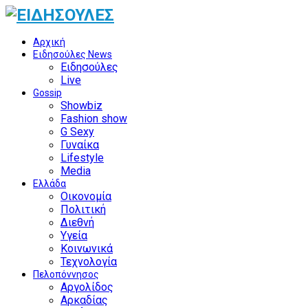
Αρχική
Ειδησούλες News
Ειδησούλες
Live
Gossip
Showbiz
Fashion show
G Sexy
Γυναίκα
Lifestyle
Media
Ελλάδα
Οικονομία
Πολιτική
Διεθνή
Υγεία
Κοινωνικά
Τεχνολογία
Πελοπόννησος
Αργολίδος
Αρκαδίας