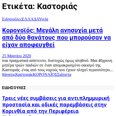
Ετικέτα: Καστοριάς
Ειδησούλες
ΕΛΛΑΔΑ
Υγεία
Κορονοϊός: Μεγάλη ανησυχία μετά
από δύο θανάτους που μπορούσαν να
είχαν αποφευχθεί
25 Μαρτίου 2020
ίναι πραγματικά απίστευτο, δυστυχώς όμως αληθινό. Μια 40χρονη
μητέρα τριών παιδιών σε έναν απομακρυσμένο οικισμό της
Καστοριάς -ένας από τους νομούς που έχουν πληγεί περισσότερο...
θάνατος
Καστοριάς
ΚΟΡΟΝΑΪΟΣ
Σιάτιστα
ΕΙΔΗΣΟΥΛΕΣ
Τρεις νέες συμβάσεις για αντιπλημμυρική
προστασία και οδικές παρεμβάσεις στην
Κορινθία από την Περιφέρεια