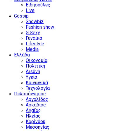
Ειδησούλες
Live
Gossip
Showbiz
Fashion show
G Sexy
Γυναίκα
Lifestyle
Media
Ελλάδα
Οικονομία
Πολιτική
Διεθνή
Υγεία
Κοινωνικά
Τεχνολογία
Πελοπόννησος
Αργολίδος
Αρκαδίας
Αχαΐας
Ηλείας
Κορίνθου
Μεσσηνίας