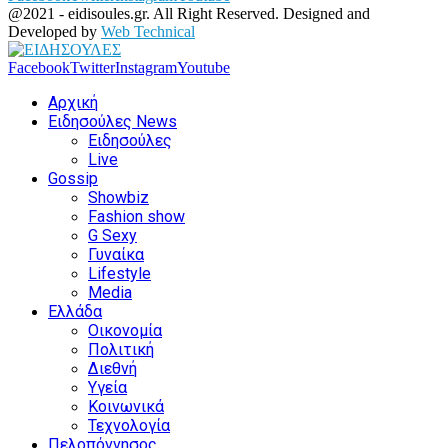
@2021 - eidisoules.gr. All Right Reserved. Designed and
Developed by
Web Technical
Facebook
Twitter
Instagram
Youtube
Αρχική
Ειδησούλες News
Ειδησούλες
Live
Gossip
Showbiz
Fashion show
G Sexy
Γυναίκα
Lifestyle
Media
Ελλάδα
Οικονομία
Πολιτική
Διεθνή
Υγεία
Κοινωνικά
Τεχνολογία
Πελοπόννησος