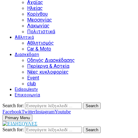
Αχαΐας
Ηλείας
Κορίνθου
Μεσσηνίας
Λακωνίας
Πολιτιστικά
Αθλητικά
Αθλητισμός
Car & Moto
Διασκέδαση
Οδηγός Διασκέδασης
Περίεργα & Αστεία
Νέες κυκλοφορίες
Event
club
Eidisoulestv
Επικοινωνία
Search for:
Search
Facebook
Twitter
Instagram
Youtube
Primary Menu
Search for:
Search