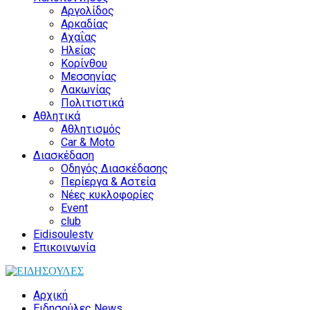
Αργολίδος
Αρκαδίας
Αχαΐας
Ηλείας
Κορίνθου
Μεσσηνίας
Λακωνίας
Πολιτιστικά
Αθλητικά
Αθλητισμός
Car & Moto
Διασκέδαση
Οδηγός Διασκέδασης
Περίεργα & Αστεία
Νέες κυκλοφορίες
Event
club
Eidisoulestv
Επικοινωνία
Αρχική
Ειδησούλες News