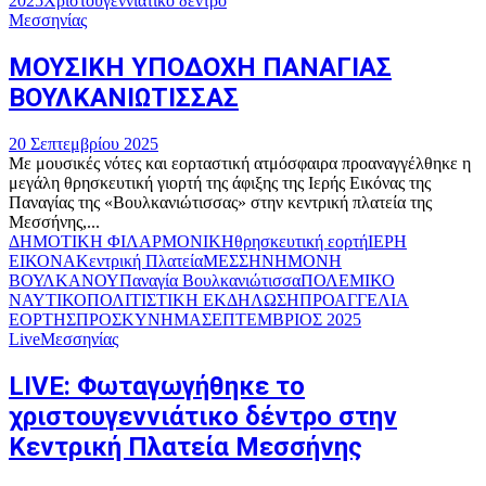
2025
Χριστουγεννιάτικο δέντρο
Μεσσηνίας
ΜΟΥΣΙΚΗ ΥΠΟΔΟΧΗ ΠΑΝΑΓΙΑΣ
ΒΟΥΛΚΑΝΙΩΤΙΣΣΑΣ
20 Σεπτεμβρίου 2025
Με μουσικές νότες και εορταστική ατμόσφαιρα προαναγγέλθηκε η
μεγάλη θρησκευτική γιορτή της άφιξης της Ιερής Εικόνας της
Παναγίας της «Βουλκανιώτισσας» στην κεντρική πλατεία της
Μεσσήνης,...
ΔΗΜΟΤΙΚΗ ΦΙΛΑΡΜΟΝΙΚΗ
θρησκευτική εορτή
ΙΕΡΗ
ΕΙΚΟΝΑ
Κεντρική Πλατεία
ΜΕΣΣΗΝΗ
ΜΟΝΗ
ΒΟΥΛΚΑΝΟΥ
Παναγία Βουλκανιώτισσα
ΠΟΛΕΜΙΚΟ
ΝΑΥΤΙΚΟ
ΠΟΛΙΤΙΣΤΙΚΗ ΕΚΔΗΛΩΣΗ
ΠΡΟΑΓΓΕΛΙΑ
ΕΟΡΤΗΣ
ΠΡΟΣΚΥΝΗΜΑ
ΣΕΠΤΕΜΒΡΙΟΣ 2025
Live
Μεσσηνίας
LIVE: Φωταγωγήθηκε το
χριστουγεννιάτικο δέντρο στην
Κεντρική Πλατεία Μεσσήνης