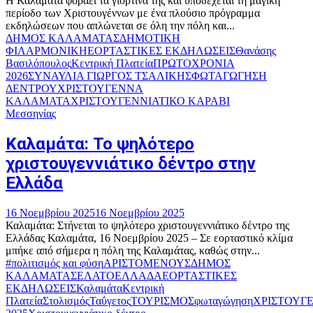
Η Καλαμάτα φοράει τα γιορτινά της και υποδέχεται τη μαγική
περίοδο των Χριστουγέννων με ένα πλούσιο πρόγραμμα
εκδηλώσεων που απλώνεται σε όλη την πόλη και...
ΔΗΜΟΣ ΚΑΛΑΜΑΤΑΣ
ΔΗΜΟΤΙΚΗ
ΦΙΛΑΡΜΟΝΙΚΗ
ΕΟΡΤΑΣΤΙΚΕΣ ΕΚΔΗΛΩΣΕΙΣ
Θανάσης
Βασιλόπουλος
Κεντρική Πλατεία
ΠΡΩΤΟΧΡΟΝΙΑ
2026
ΣΥΝΑΥΛΙΑ ΓΙΩΡΓΟΣ ΤΣΑΛΙΚΗΣ
ΦΩΤΑΓΩΓΗΣΗ
ΔΕΝΤΡΟΥ
ΧΡΙΣΤΟΥΓΕΝΝΑ
ΚΑΛΑΜΑΤΑ
ΧΡΙΣΤΟΥΓΕΝΝΙΑΤΙΚΟ ΚΑΡΑΒΙ
Μεσσηνίας
Καλαμάτα: Το ψηλότερο
χριστουγεννιάτικο δέντρο στην
Ελλάδα
16 Νοεμβρίου 2025
16 Νοεμβρίου 2025
Καλαμάτα: Στήνεται το ψηλότερο χριστουγεννιάτικο δέντρο της
Ελλάδας Καλαμάτα, 16 Νοεμβρίου 2025 – Σε εορταστικό κλίμα
μπήκε από σήμερα η πόλη της Καλαμάτας, καθώς στην...
#πολιτισμός και φύση
ΑΡΙΣΤΟΜΕΝΟΥΣ
ΔΗΜΟΣ
ΚΑΛΑΜΑΤΑΣ
ΕΛΑΤΟ
ΕΛΛΑΔΑ
ΕΟΡΤΑΣΤΙΚΕΣ
ΕΚΔΗΛΩΣΕΙΣ
Καλαμάτα
Κεντρική
Πλατεία
Στολισμός
Ταΰγετος
ΤΟΥΡΙΣΜΟΣ
φωταγώγηση
ΧΡΙΣΤΟΥΓ