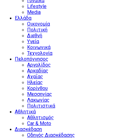
Γυναίκα
Lifestyle
Media
Ελλάδα
Οικονομία
Πολιτική
Διεθνή
Υγεία
Κοινωνικά
Τεχνολογία
Πελοπόννησος
Αργολίδος
Αρκαδίας
Αχαΐας
Ηλείας
Κορίνθου
Μεσσηνίας
Λακωνίας
Πολιτιστικά
Αθλητικά
Αθλητισμός
Car & Moto
Διασκέδαση
Οδηγός Διασκέδασης