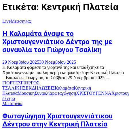
Ετικέτα: Κεντρική Πλατεία
Live
Μεσσηνίας
Η Καλαμάτα άναψε το
Χριστουγεννιάτικο Δέντρο της με
συναυλία του Γιώργου Τσαλίκη
29 Νοεμβρίου 2025
30 Νοεμβρίου 2025
Η Καλαμάτα φόρεσε τα γιορτινά της και υποδέχτηκε τα
Χριστούγεννα με μια λαμπερή εκδήλωση στην Κεντρική Πλατεία
– Βασιλέως Γεωργίου, το Σάββατο 29 Νοεμβρίου 2025....
ΓΙΟΡΤΕΣ
ΓΙΩΡΓΟΣ
ΤΣΑΛΙΚΗΣ
ΕΚΔΗΛΩΣΕΙΣ
Καλαμάτα
Κεντρική
Πλατεία
Μουσικη
Συναυλία
φωταγώγηση
ΧΡΙΣΤΟΥΓΕΝΝΑ
Χριστουγ
δέντρο
Μεσσηνίας
Φωταγώγηση Χριστουγεννιάτικου
Δέντρου στην Κεντρική Πλατεία