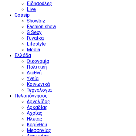
Ειδησούλες
Live
Gossip
Showbiz
Fashion show
G Sexy
Γυναίκα
Lifestyle
Media
Ελλάδα
Οικονομία
Πολιτική
Διεθνή
Υγεία
Κοινωνικά
Τεχνολογία
Πελοπόννησος
Αργολίδος
Αρκαδίας
Αχαΐας
Ηλείας
Κορίνθου
Μεσσηνίας