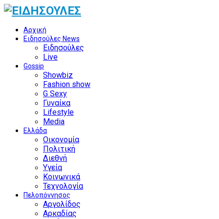
Αρχική
Ειδησούλες News
Ειδησούλες
Live
Gossip
Showbiz
Fashion show
G Sexy
Γυναίκα
Lifestyle
Media
Ελλάδα
Οικονομία
Πολιτική
Διεθνή
Υγεία
Κοινωνικά
Τεχνολογία
Πελοπόννησος
Αργολίδος
Αρκαδίας