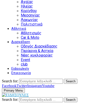
Αχαΐας
Ηλείας
Κορίνθου
Μεσσηνίας
Λακωνίας
Πολιτιστικά
Αθλητικά
Αθλητισμός
Car & Moto
Διασκέδαση
Οδηγός Διασκέδασης
Περίεργα & Αστεία
Νέες κυκλοφορίες
Event
club
Eidisoulestv
Επικοινωνία
Search for:
Search
Facebook
Twitter
Instagram
Youtube
Primary Menu
Search for:
Search