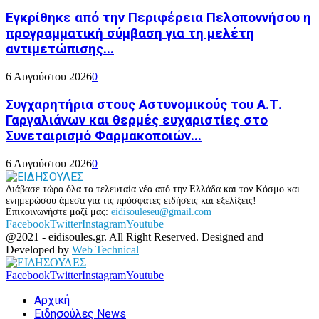
Εγκρίθηκε από την Περιφέρεια Πελοποννήσου η
προγραμματική σύμβαση για τη μελέτη
αντιμετώπισης...
6 Αυγούστου 2026
0
Συγχαρητήρια στους Αστυνομικούς του Α.Τ.
Γαργαλιάνων και θερμές ευχαριστίες στο
Συνεταιρισμό Φαρμακοποιών...
6 Αυγούστου 2026
0
Διάβασε τώρα όλα τα τελευταία νέα από την Ελλάδα και τον Κόσμο και
ενημερώσου άμεσα για τις πρόσφατες ειδήσεις και εξελίξεις!
Επικοινωνήστε μαζί μας:
eidisouleseu@gmail.com
Facebook
Twitter
Instagram
Youtube
@2021 - eidisoules.gr. All Right Reserved. Designed and
Developed by
Web Technical
Facebook
Twitter
Instagram
Youtube
Αρχική
Ειδησούλες News