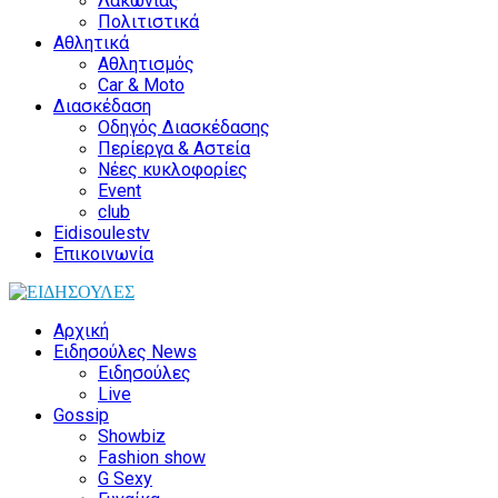
Λακωνίας
Πολιτιστικά
Αθλητικά
Αθλητισμός
Car & Moto
Διασκέδαση
Οδηγός Διασκέδασης
Περίεργα & Αστεία
Νέες κυκλοφορίες
Event
club
Eidisoulestv
Επικοινωνία
Αρχική
Ειδησούλες News
Ειδησούλες
Live
Gossip
Showbiz
Fashion show
G Sexy