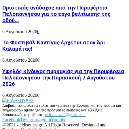
Οριστικός ανάδοχος από την Περιφέρεια
Πελοποννήσου για το έργο βελτίωσης της
οδού...
6 Αυγούστου 2026
0
Το Φεστιβάλ Καντίνας έρχεται στον Άρι
Καλαμάτας!
6 Αυγούστου 2026
0
Υψηλός κίνδυνος πυρκαγιάς για την Περιφέρεια
Πελοποννήσου την Παρασκευή 7 Αυγούστου
2026
6 Αυγούστου 2026
0
Διάβασε τώρα όλα τα τελευταία νέα από την Ελλάδα και τον Κόσμο και
ενημερώσου άμεσα για τις πρόσφατες ειδήσεις και εξελίξεις!
Επικοινωνήστε μαζί μας:
eidisouleseu@gmail.com
Facebook
Twitter
Instagram
Youtube
@2021 - eidisoules.gr. All Right Reserved. Designed and