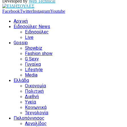
Developed by
Web Technical
Facebook
Twitter
Instagram
Youtube
Αρχική
Ειδησούλες News
Ειδησούλες
Live
Gossip
Showbiz
Fashion show
G Sexy
Γυναίκα
Lifestyle
Media
Ελλάδα
Οικονομία
Πολιτική
Διεθνή
Υγεία
Κοινωνικά
Τεχνολογία
Πελοπόννησος
Αργολίδος