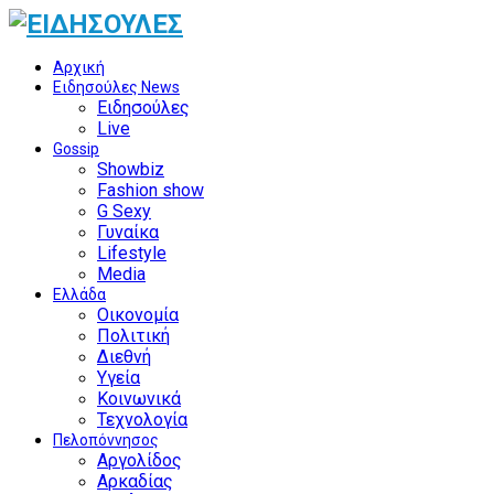
Αρχική
Ειδησούλες News
Ειδησούλες
Live
Gossip
Showbiz
Fashion show
G Sexy
Γυναίκα
Lifestyle
Media
Ελλάδα
Οικονομία
Πολιτική
Διεθνή
Υγεία
Κοινωνικά
Τεχνολογία
Πελοπόννησος
Αργολίδος
Αρκαδίας