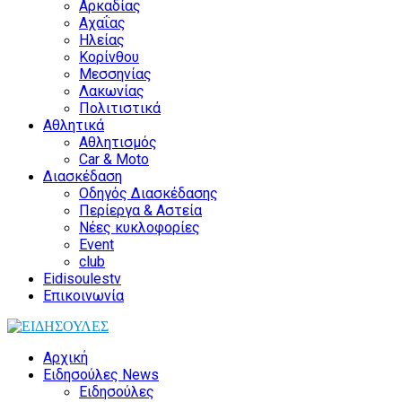
Αρκαδίας
Αχαΐας
Ηλείας
Κορίνθου
Μεσσηνίας
Λακωνίας
Πολιτιστικά
Αθλητικά
Αθλητισμός
Car & Moto
Διασκέδαση
Οδηγός Διασκέδασης
Περίεργα & Αστεία
Νέες κυκλοφορίες
Event
club
Eidisoulestv
Επικοινωνία
Αρχική
Ειδησούλες News
Ειδησούλες