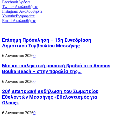
Facebook
Αρέσει
Twitter
Ακολουθήστε
Instagram
Ακολουθήστε
Youtube
Εγγραφείτε
Email
Ακολουθήστε
Επίσημη Πρόσκληση – 15η Συνεδρίαση
Δημοτικού Συμβουλίου Μεσσήνης
6 Αυγούστου 2026
0
Μια καταπληκτική μουσική βραδιά στο Ammos
Bouka Beach – στην παραλία της...
6 Αυγούστου 2026
0
20ή επετειακή εκδήλωση του Σωματείου
Εθελοντών Μεσσήνης «Εθελοντισμός για
Όλους»
6 Αυγούστου 2026
0