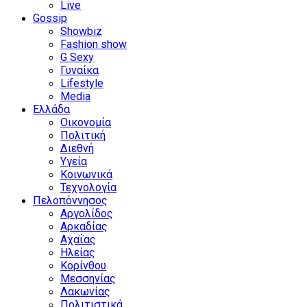
Live
Gossip
Showbiz
Fashion show
G Sexy
Γυναίκα
Lifestyle
Media
Ελλάδα
Οικονομία
Πολιτική
Διεθνή
Υγεία
Κοινωνικά
Τεχνολογία
Πελοπόννησος
Αργολίδος
Αρκαδίας
Αχαΐας
Ηλείας
Κορίνθου
Μεσσηνίας
Λακωνίας
Πολιτιστικά