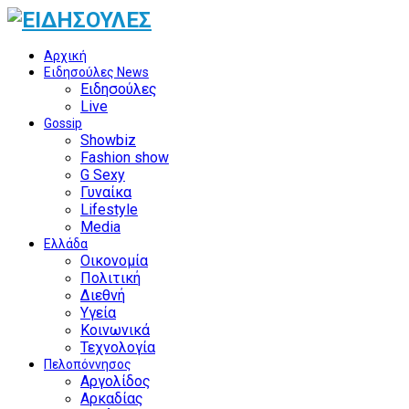
Αρχική
Ειδησούλες News
Ειδησούλες
Live
Gossip
Showbiz
Fashion show
G Sexy
Γυναίκα
Lifestyle
Media
Ελλάδα
Οικονομία
Πολιτική
Διεθνή
Υγεία
Κοινωνικά
Τεχνολογία
Πελοπόννησος
Αργολίδος
Αρκαδίας