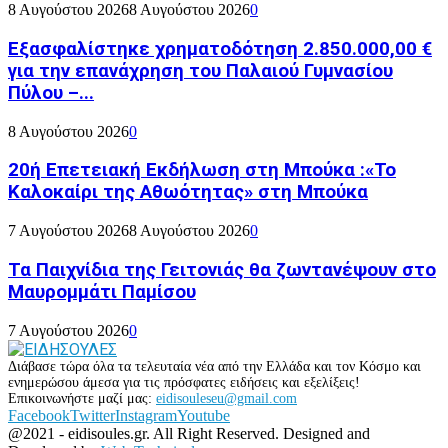
8 Αυγούστου 2026
8 Αυγούστου 2026
0
Εξασφαλίστηκε χρηματοδότηση 2.850.000,00 €
για την επανάχρηση του Παλαιού Γυμνασίου
Πύλου –...
8 Αυγούστου 2026
0
20ή Επετειακή Εκδήλωση στη Μπούκα :«Το
Καλοκαίρι της Αθωότητας» στη Μπούκα
7 Αυγούστου 2026
8 Αυγούστου 2026
0
Τα Παιχνίδια της Γειτονιάς θα ζωντανέψουν στο
Μαυρομμάτι Παμίσου
7 Αυγούστου 2026
0
Διάβασε τώρα όλα τα τελευταία νέα από την Ελλάδα και τον Κόσμο και
ενημερώσου άμεσα για τις πρόσφατες ειδήσεις και εξελίξεις!
Επικοινωνήστε μαζί μας:
eidisouleseu@gmail.com
Facebook
Twitter
Instagram
Youtube
@2021 - eidisoules.gr. All Right Reserved. Designed and