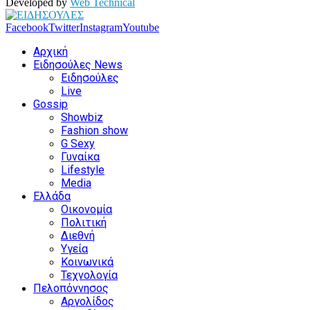
Developed by
Web Technical
Facebook
Twitter
Instagram
Youtube
Αρχική
Ειδησούλες News
Ειδησούλες
Live
Gossip
Showbiz
Fashion show
G Sexy
Γυναίκα
Lifestyle
Media
Ελλάδα
Οικονομία
Πολιτική
Διεθνή
Υγεία
Κοινωνικά
Τεχνολογία
Πελοπόννησος
Αργολίδος