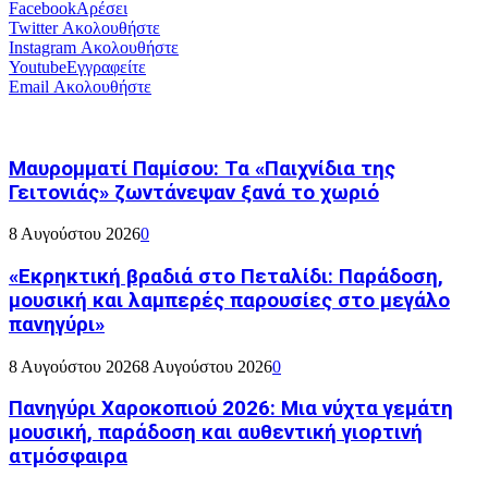
Facebook
Αρέσει
Twitter
Ακολουθήστε
Instagram
Ακολουθήστε
Youtube
Εγγραφείτε
Email
Ακολουθήστε
Μαυρομματί Παμίσου: Τα «Παιχνίδια της
Γειτονιάς» ζωντάνεψαν ξανά το χωριό
8 Αυγούστου 2026
0
«Εκρηκτική βραδιά στο Πεταλίδι: Παράδοση,
μουσική και λαμπερές παρουσίες στο μεγάλο
πανηγύρι»
8 Αυγούστου 2026
8 Αυγούστου 2026
0
Πανηγύρι Χαροκοπιού 2026: Μια νύχτα γεμάτη
μουσική, παράδοση και αυθεντική γιορτινή
ατμόσφαιρα