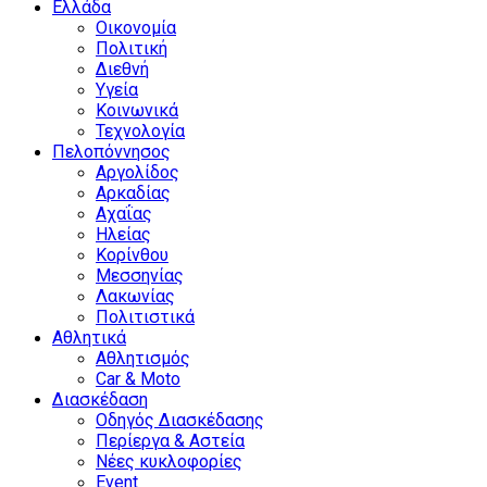
Ελλάδα
Οικονομία
Πολιτική
Διεθνή
Υγεία
Κοινωνικά
Τεχνολογία
Πελοπόννησος
Αργολίδος
Αρκαδίας
Αχαΐας
Ηλείας
Κορίνθου
Μεσσηνίας
Λακωνίας
Πολιτιστικά
Αθλητικά
Αθλητισμός
Car & Moto
Διασκέδαση
Οδηγός Διασκέδασης
Περίεργα & Αστεία
Νέες κυκλοφορίες
Event