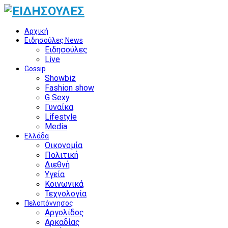
Αρχική
Ειδησούλες News
Ειδησούλες
Live
Gossip
Showbiz
Fashion show
G Sexy
Γυναίκα
Lifestyle
Media
Ελλάδα
Οικονομία
Πολιτική
Διεθνή
Υγεία
Κοινωνικά
Τεχνολογία
Πελοπόννησος
Αργολίδος
Αρκαδίας