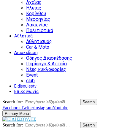
Αχαΐας
Ηλείας
Κορίνθου
Μεσσηνίας
Λακωνίας
Πολιτιστικά
Αθλητικά
Αθλητισμός
Car & Moto
Διασκέδαση
Οδηγός Διασκέδασης
Περίεργα & Αστεία
Νέες κυκλοφορίες
Event
club
Eidisoulestv
Επικοινωνία
Search for:
Search
Facebook
Twitter
Instagram
Youtube
Primary Menu
Search for:
Search