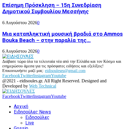
Επίσημη Πρόσκληση – 15η Συνεδρίαση
Δημοτικού Συμβουλίου Μεσσήνης
6 Αυγούστου 2026
0
Μια καταπληκτική μουσική βραδιά στο Ammos
Bouka Beach – στην παραλία της...
6 Αυγούστου 2026
0
Διάβασε τώρα όλα τα τελευταία νέα από την Ελλάδα και τον Κόσμο και
ενημερώσου άμεσα για τις πρόσφατες ειδήσεις και εξελίξεις!
Επικοινωνήστε μαζί μας:
eidisouleseu@gmail.com
Facebook
Twitter
Instagram
Youtube
@2021 - eidisoules.gr. All Right Reserved. Designed and
Developed by
Web Technical
Facebook
Twitter
Instagram
Youtube
Αρχική
Ειδησούλες News
Ειδησούλες
Live
Gossip