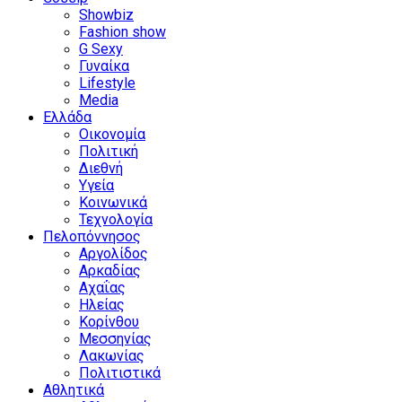
Showbiz
Fashion show
G Sexy
Γυναίκα
Lifestyle
Media
Ελλάδα
Οικονομία
Πολιτική
Διεθνή
Υγεία
Κοινωνικά
Τεχνολογία
Πελοπόννησος
Αργολίδος
Αρκαδίας
Αχαΐας
Ηλείας
Κορίνθου
Μεσσηνίας
Λακωνίας
Πολιτιστικά
Αθλητικά