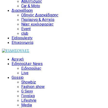
Αθλητισμός
Car & Moto
Διασκέδαση
Οδηγός Διασκέδασης
Περίεργα & Αστεία
Νέες κυκλοφορίες
Event
club
Eidisoulestv
Επικοινωνία
Αρχική
Ειδησούλες News
Ειδησούλες
Live
Gossip
Showbiz
Fashion show
G Sexy
Γυναίκα
Lifestyle
Media