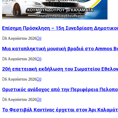
Επίσημη Πρόσκληση – 15η Συνεδρίαση Δημοτικο
6 Αυγούστου 2026
0
Μια καταπληκτική μουσική βραδιά στο Ammos Bou
6 Αυγούστου 2026
0
20ή επετειακή εκδήλωση του Σωματείου Εθελον
6 Αυγούστου 2026
0
Οριστικός ανάδοχος από την Περιφέρεια Πελοπον
6 Αυγούστου 2026
0
Το Φεστιβάλ Καντίνας έρχεται στον Άρι Καλαμάτ