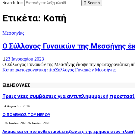
Search for:
Search
Ετικέτα: Κοπή
Μεσσηνίας
Ο Σύλλογος Γυναικών της Μεσσήνης έ
23 Ιανουαρίου 2023
Ο Σύλλογος Γυναικών της Μεσσήνης έκοψε την πρωτοχρονιάτικη πίτ
Κοπή
πρωτοχρονιάτικη πίτα
Σύλλογος Γυναικών Μεσσήνης
ΕΙΔΗΣΟΥΛΕΣ
Τρεις νέες συμβάσεις για αντιπλημμυρική προστασί
4 Αυγούστου 2026
Ο ΠΟΛΕΜΟΣ ΤΟΥ ΝΕΡΟΥ
26 Ιουλίου 2026
26 Ιουλίου 2026
Ακόμα και οι πιο ανθεκτικοί επιζώντες της ερήμου στον πλανήτ