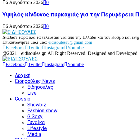
6 Αυγούστου 2026
0
Υψηλός κίνδυνος πυρκαγιάς για την Περιφέρεια
6 Αυγούστου 2026
0
Διάβασε τώρα όλα τα τελευταία νέα από την Ελλάδα και τον Κόσμο και ενημ
Επικοινωνήστε μαζί μας:
eidisouleseu@gmail.com
Facebook
Twitter
Instagram
Youtube
@2021 - eidisoules.gr. All Right Reserved. Designed and Developed
Facebook
Twitter
Instagram
Youtube
Αρχική
Ειδησούλες News
Ειδησούλες
Live
Gossip
Showbiz
Fashion show
G Sexy
Γυναίκα
Lifestyle
Media