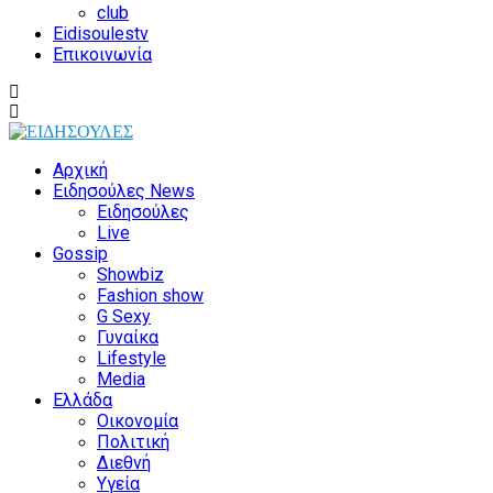
club
Eidisoulestv
Επικοινωνία
Αρχική
Ειδησούλες News
Ειδησούλες
Live
Gossip
Showbiz
Fashion show
G Sexy
Γυναίκα
Lifestyle
Media
Ελλάδα
Οικονομία
Πολιτική
Διεθνή
Υγεία