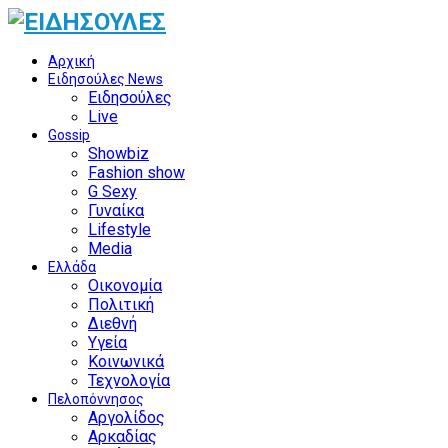
Αρχική
Ειδησούλες News
Ειδησούλες
Live
Gossip
Showbiz
Fashion show
G Sexy
Γυναίκα
Lifestyle
Media
Ελλάδα
Οικονομία
Πολιτική
Διεθνή
Υγεία
Κοινωνικά
Τεχνολογία
Πελοπόννησος
Αργολίδος
Αρκαδίας