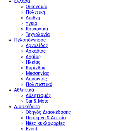
Ελλάδα
Οικονομία
Πολιτική
Διεθνή
Υγεία
Κοινωνικά
Τεχνολογία
Πελοπόννησος
Αργολίδος
Αρκαδίας
Αχαΐας
Ηλείας
Κορίνθου
Μεσσηνίας
Λακωνίας
Πολιτιστικά
Αθλητικά
Αθλητισμός
Car & Moto
Διασκέδαση
Οδηγός Διασκέδασης
Περίεργα & Αστεία
Νέες κυκλοφορίες
Event