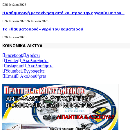
26 Ιουλίου 2026
H καθημερινή μετακίνηση από και προς την εργασία με τον...
26 Ιουλίου 2026
26 Ιουλίου 2026
Το «θαυματουργό» νερό του Καματερού
26 Ιουλίου 2026
ΚΟΙΝΩΝΙΚΑ ΔΙΚΤΥΑ
Facebook
Αρέσει
Twitter
Ακολουθήστε
Instagram
Ακολουθήστε
Youtube
Εγγραφείτε
Email
Ακολουθήστε