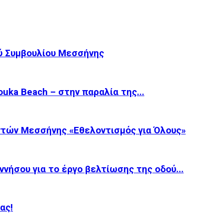
ύ Συμβουλίου Μεσσήνης
ka Beach – στην παραλία της...
τών Μεσσήνης «Εθελοντισμός για Όλους»
νήσου για το έργο βελτίωσης της οδού...
ας!