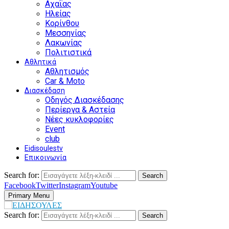
Αχαΐας
Ηλείας
Κορίνθου
Μεσσηνίας
Λακωνίας
Πολιτιστικά
Αθλητικά
Αθλητισμός
Car & Moto
Διασκέδαση
Οδηγός Διασκέδασης
Περίεργα & Αστεία
Νέες κυκλοφορίες
Event
club
Eidisoulestv
Επικοινωνία
Search for:
Search
Facebook
Twitter
Instagram
Youtube
Primary Menu
Search for:
Search