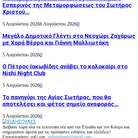
Εσπερινός της Μεταμορφώσεως του Σωτήρος
Χριστού...
5 Αυγούστου 2026
6 Αυγούστου 2026
0
Μεγάλο Δημοτικό Γλέντι στο Νεοχώρι Ζαχάρως
με Χαρά Βέρρα και Γιάννη Μαλλιωτάκη
5 Αυγούστου 2026
0
Ο Πέτρος Ιακωβίδης ανάβει το καλοκαίρι στο
Nishi Night Club
5 Αυγούστου 2026
0
Το πανηγύρι της Αγίας Σωτήρας, που θα
αποτελέσει και φέτος σημείο αναφοράς...
5 Αυγούστου 2026
0
Διάβασε τώρα όλα τα τελευταία νέα από την Ελλάδα και τον Κόσμο και
ενημερώσου άμεσα για τις πρόσφατες ειδήσεις και εξελίξεις!
Επικοινωνήστε μαζί μας:
eidisouleseu@gmail.com