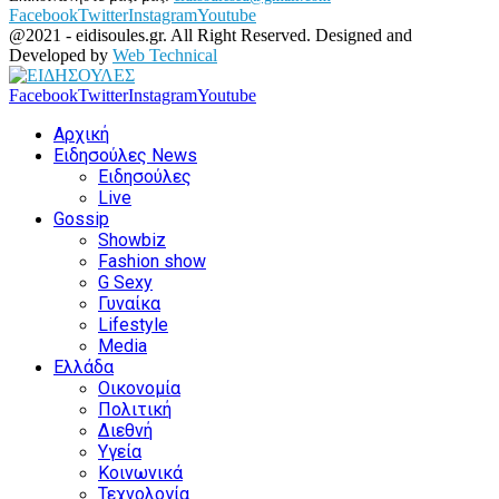
Facebook
Twitter
Instagram
Youtube
@2021 - eidisoules.gr. All Right Reserved. Designed and
Developed by
Web Technical
Facebook
Twitter
Instagram
Youtube
Αρχική
Ειδησούλες News
Ειδησούλες
Live
Gossip
Showbiz
Fashion show
G Sexy
Γυναίκα
Lifestyle
Media
Ελλάδα
Οικονομία
Πολιτική
Διεθνή
Υγεία
Κοινωνικά
Τεχνολογία