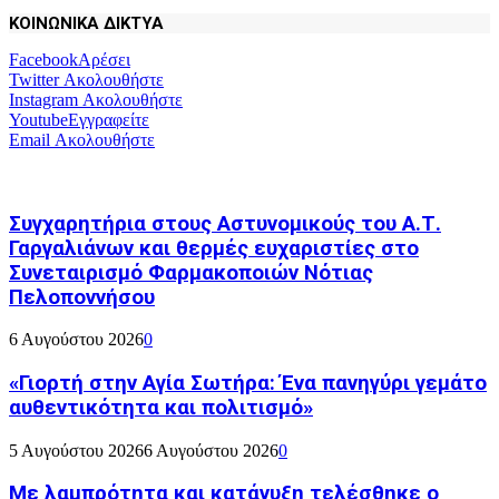
ΚΟΙΝΩΝΙΚΑ ΔΙΚΤΥΑ
Facebook
Αρέσει
Twitter
Ακολουθήστε
Instagram
Ακολουθήστε
Youtube
Εγγραφείτε
Email
Ακολουθήστε
Συγχαρητήρια στους Αστυνομικούς του Α.Τ.
Γαργαλιάνων και θερμές ευχαριστίες στο
Συνεταιρισμό Φαρμακοποιών Νότιας
Πελοποννήσου
6 Αυγούστου 2026
0
«Γιορτή στην Αγία Σωτήρα: Ένα πανηγύρι γεμάτο
αυθεντικότητα και πολιτισμό»
5 Αυγούστου 2026
6 Αυγούστου 2026
0
Με λαμπρότητα και κατάνυξη τελέσθηκε ο