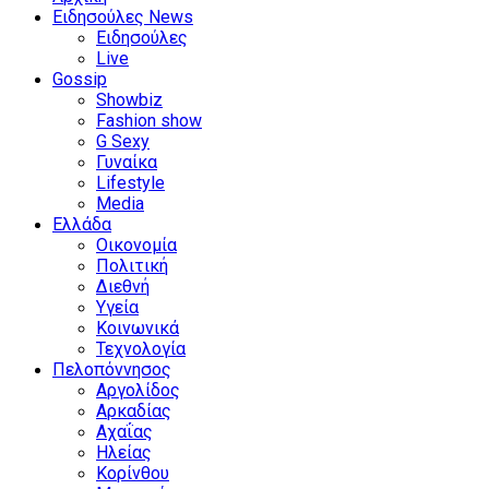
Ειδησούλες News
Ειδησούλες
Live
Gossip
Showbiz
Fashion show
G Sexy
Γυναίκα
Lifestyle
Media
Ελλάδα
Οικονομία
Πολιτική
Διεθνή
Υγεία
Κοινωνικά
Τεχνολογία
Πελοπόννησος
Αργολίδος
Αρκαδίας
Αχαΐας
Ηλείας
Κορίνθου