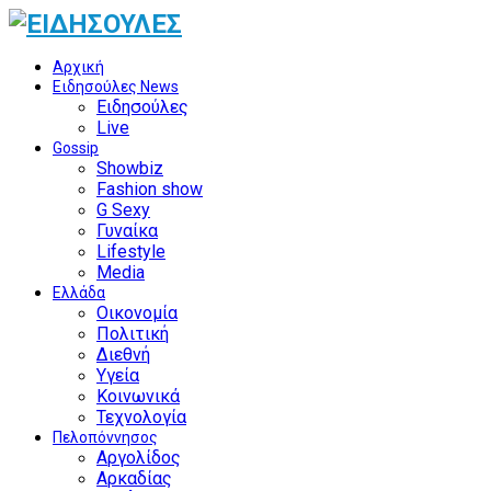
Αρχική
Ειδησούλες News
Ειδησούλες
Live
Gossip
Showbiz
Fashion show
G Sexy
Γυναίκα
Lifestyle
Media
Ελλάδα
Οικονομία
Πολιτική
Διεθνή
Υγεία
Κοινωνικά
Τεχνολογία
Πελοπόννησος
Αργολίδος
Αρκαδίας