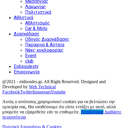
Μεσσηνίας
Λακωνίας
Πολιτιστικά
Αθλητικά
Αθλητισμός
Car & Moto
Διασκέδαση
Οδηγός Διασκέδασης
Περίεργα & Αστεία
Νέες κυκλοφορίες
Event
club
Eidisoulestv
Επικοινωνία
@2021 - eidisoules.gr. All Right Reserved. Designed and
Developed by
Web Technical
Facebook
Twitter
Instagram
Youtube
Αυτός ο ιστότοπος χρησιμοποιεί cookies για να βελτιώσει την
εμπειρία σας. Θα υποθέσουμε ότι είστε εντάξει με αυτό, αλλά
μπορείτε να εξαιρεθείτε εάν το επιθυμείτε.
Αποδέχομαι
Διαβάστε
περισσότερα
Πολιτική Απορρήτου & Cookies