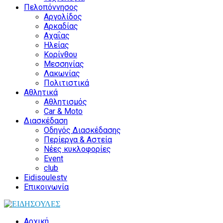
Πελοπόννησος
Αργολίδος
Αρκαδίας
Αχαΐας
Ηλείας
Κορίνθου
Μεσσηνίας
Λακωνίας
Πολιτιστικά
Αθλητικά
Αθλητισμός
Car & Moto
Διασκέδαση
Οδηγός Διασκέδασης
Περίεργα & Αστεία
Νέες κυκλοφορίες
Event
club
Eidisoulestv
Επικοινωνία
Αρχική