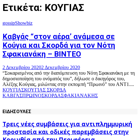
Ετικέτα: ΚΟΥΓΙΑΣ
gossip
Showbiz
Καβγάς “στον αέρα’ ανάμεσα σε
Κούγια και Σκορδά για τον Νότη
Σφακιανάκη – ΒΙΝΤΕΟ
2 Δεκεμβρίου 2020
2 Δεκεμβρίου 2020
“Σοκαρισμένος από την διαπόμπευση του Νότη Σφακιανάκη με τη
δημοσιοποίηση του ονόματός του”, δήλωσε ο δικηγόρος του,
Αλέξης Κούγιας, μιλώντας στην εκπομπή “Πρωινό” του ΑΝΤ1....
ΚΟΥΓΙΑΣ
ΚΟΥΓΙΑΣ ΣΚΟΡΔΑ
ΚΑΒΓΑΣ
ΠΡΩΙΝΟ
ΣΚΟΡΔΑ
ΣΦΑΚΙΑΝΑΚΗΣ
ΕΙΔΗΣΟΥΛΕΣ
Τρεις νέες συμβάσεις για αντιπλημμυρική
προστασία και οδικές παρεμβάσεις στην
Κορινθία από την Περιφέρεια