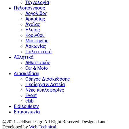
Τεχνολογία
Πελοπόννησος
Αργολίδος
Αρκαδίας
Αχαΐας
Ηλείας
Κορίνθου
Μεσσηνίας
Λακωνίας
Πολιτιστικά
Αθλητικά
Αθλητισμός
Car & Moto
Διασκέδαση
Οδηγός Διασκέδασης
Περίεργα & Αστεία
Νέες κυκλοφορίες
Event
club
Eidisoulestv
Επικοινωνία
@2021 - eidisoules.gr. All Right Reserved. Designed and
Developed by
Web Technical