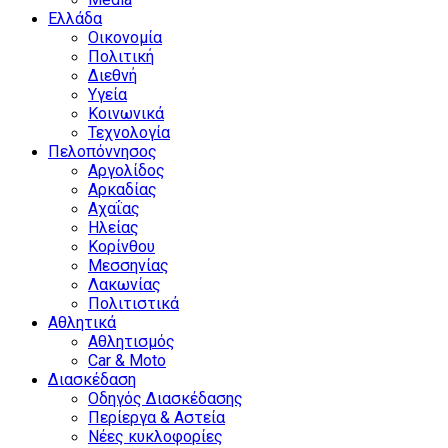
Ελλάδα
Οικονομία
Πολιτική
Διεθνή
Υγεία
Κοινωνικά
Τεχνολογία
Πελοπόννησος
Αργολίδος
Αρκαδίας
Αχαΐας
Ηλείας
Κορίνθου
Μεσσηνίας
Λακωνίας
Πολιτιστικά
Αθλητικά
Αθλητισμός
Car & Moto
Διασκέδαση
Οδηγός Διασκέδασης
Περίεργα & Αστεία
Νέες κυκλοφορίες