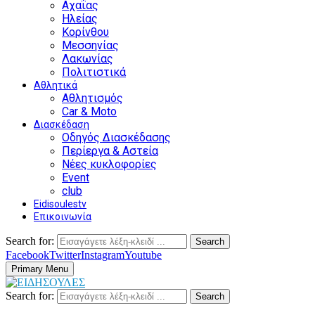
Αχαΐας
Ηλείας
Κορίνθου
Μεσσηνίας
Λακωνίας
Πολιτιστικά
Αθλητικά
Αθλητισμός
Car & Moto
Διασκέδαση
Οδηγός Διασκέδασης
Περίεργα & Αστεία
Νέες κυκλοφορίες
Event
club
Eidisoulestv
Επικοινωνία
Search for:
Search
Facebook
Twitter
Instagram
Youtube
Primary Menu
Search for:
Search