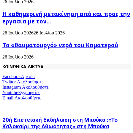
26 Ιουλίου 2026
H καθημερινή μετακίνηση από και προς την
εργασία με τον...
26 Ιουλίου 2026
26 Ιουλίου 2026
Το «θαυματουργό» νερό του Καματερού
26 Ιουλίου 2026
ΚΟΙΝΩΝΙΚΑ ΔΙΚΤΥΑ
Facebook
Αρέσει
Twitter
Ακολουθήστε
Instagram
Ακολουθήστε
Youtube
Εγγραφείτε
Email
Ακολουθήστε
20ή Επετειακή Εκδήλωση στη Μπούκα :«Το
Καλοκαίρι της Αθωότητας» στη Μπούκα