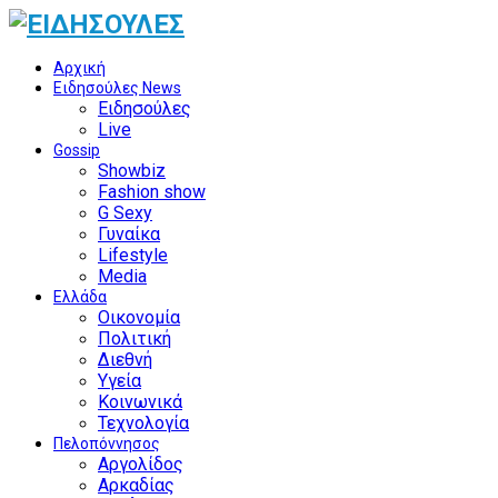
Αρχική
Ειδησούλες News
Ειδησούλες
Live
Gossip
Showbiz
Fashion show
G Sexy
Γυναίκα
Lifestyle
Media
Ελλάδα
Οικονομία
Πολιτική
Διεθνή
Υγεία
Κοινωνικά
Τεχνολογία
Πελοπόννησος
Αργολίδος
Αρκαδίας