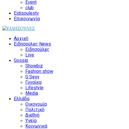
Event
club
Eidisoulestv
Επικοινωνία
Αρχική
Ειδησούλες News
Ειδησούλες
Live
Gossip
Showbiz
Fashion show
G Sexy
Γυναίκα
Lifestyle
Media
Ελλάδα
Οικονομία
Πολιτική
Διεθνή
Υγεία
Κοινωνικά