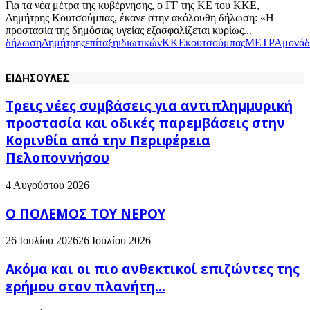
Για τα νέα μέτρα της κυβέρνησης, ο ΓΓ της ΚΕ του ΚΚΕ,
Δημήτρης Κουτσούμπας, έκανε στην ακόλουθη δήλωση: «Η
προστασία της δημόσιας υγείας εξασφαλίζεται κυρίως...
δήλωση
Δημήτρης
επίταξη
ιδιωτικών
ΚΚΕ
κουτσούμπας
ΜΕΤΡΑ
μονά
ΕΙΔΗΣΟΥΛΕΣ
Τρεις νέες συμβάσεις για αντιπλημμυρική
προστασία και οδικές παρεμβάσεις στην
Κορινθία από την Περιφέρεια
Πελοποννήσου
4 Αυγούστου 2026
Ο ΠΟΛΕΜΟΣ ΤΟΥ ΝΕΡΟΥ
26 Ιουλίου 2026
26 Ιουλίου 2026
Ακόμα και οι πιο ανθεκτικοί επιζώντες της
ερήμου στον πλανήτη...