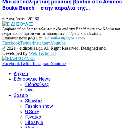
Μια καταπληκτική μουσική βραδιά στο Ammos
Bouka Beach – στην παραλία της...
6 Αυγούστου 2026
0
Διάβασε τώρα όλα τα τελευταία νέα από την Ελλάδα και τον Κόσμο και
ενημερώσου άμεσα για τις πρόσφατες ειδήσεις και εξελίξεις!
Επικοινωνήστε μαζί μας:
eidisouleseu@gmail.com
Facebook
Twitter
Instagram
Youtube
@2021 - eidisoules.gr. All Right Reserved. Designed and
Developed by
Web Technical
Facebook
Twitter
Instagram
Youtube
Αρχική
Ειδησούλες News
Ειδησούλες
Live
Gossip
Showbiz
Fashion show
G Sexy
Γυναίκα
Lifestyle
Media