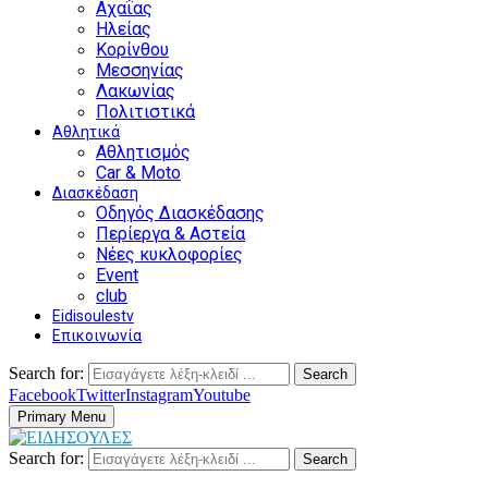
Αχαΐας
Ηλείας
Κορίνθου
Μεσσηνίας
Λακωνίας
Πολιτιστικά
Αθλητικά
Αθλητισμός
Car & Moto
Διασκέδαση
Οδηγός Διασκέδασης
Περίεργα & Αστεία
Νέες κυκλοφορίες
Event
club
Eidisoulestv
Επικοινωνία
Search for:
Search
Facebook
Twitter
Instagram
Youtube
Primary Menu
Search for:
Search