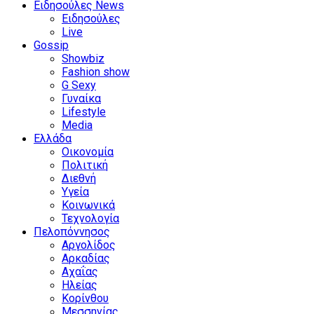
Ειδησούλες News
Ειδησούλες
Live
Gossip
Showbiz
Fashion show
G Sexy
Γυναίκα
Lifestyle
Media
Ελλάδα
Οικονομία
Πολιτική
Διεθνή
Υγεία
Κοινωνικά
Τεχνολογία
Πελοπόννησος
Αργολίδος
Αρκαδίας
Αχαΐας
Ηλείας
Κορίνθου
Μεσσηνίας