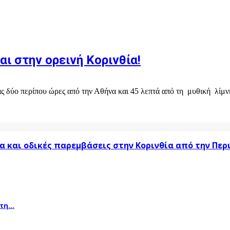
αι στην ορεινή Κορινθία!
ας δύο περίπου ώρες από την Αθήνα και 45 λεπτά από τη μυθική λίμνη
α και οδικές παρεμβάσεις στην Κορινθία από την Πε
η...