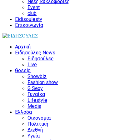
Νέες κυκλοφορίες
Event
club
Eidisoulestv
Επικοινωνία
Αρχική
Ειδησούλες News
Ειδησούλες
Live
Gossip
Showbiz
Fashion show
G Sexy
Γυναίκα
Lifestyle
Media
Ελλάδα
Οικονομία
Πολιτική
Διεθνή
Υγεία