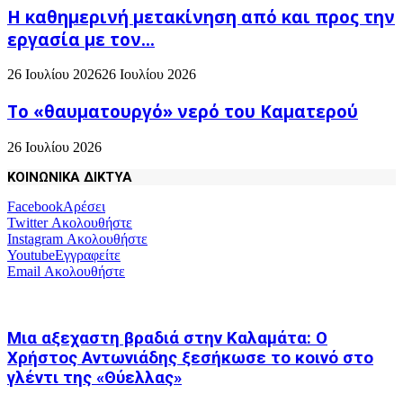
H καθημερινή μετακίνηση από και προς την
εργασία με τον...
26 Ιουλίου 2026
26 Ιουλίου 2026
Το «θαυματουργό» νερό του Καματερού
26 Ιουλίου 2026
ΚΟΙΝΩΝΙΚΑ ΔΙΚΤΥΑ
Facebook
Αρέσει
Twitter
Ακολουθήστε
Instagram
Ακολουθήστε
Youtube
Εγγραφείτε
Email
Ακολουθήστε
Μια αξεχαστη βραδιά στην Καλαμάτα: Ο
Χρήστος Αντωνιάδης ξεσήκωσε το κοινό στο
γλέντι της «Θύελλας»