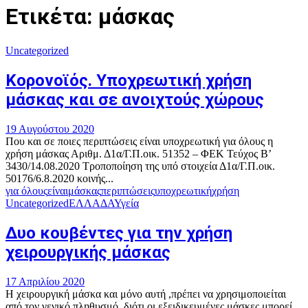
Ετικέτα: μάσκας
Uncategorized
Κορονοϊός. Υποχρεωτική χρήση
μάσκας και σε ανοιχτούς χώρους
19 Αυγούστου 2020
Που και σε ποιες περιπτώσεις είναι υποχρεωτική για όλους η
χρήση μάσκας Αριθμ. Δ1α/Γ.Π.οικ. 51352 – ΦΕΚ Τεύχος B’
3430/14.08.2020 Τροποποίηση της υπό στοιχεία Δ1α/Γ.Π.οικ.
50176/6.8.2020 κοινής...
για όλους
είναι
μάσκας
περιπτώσεις
υποχρεωτική
χρήση
Uncategorized
ΕΛΛΑΔΑ
Υγεία
Δυο κουβέντες για την χρήση
χειρουργικής μάσκας
17 Απριλίου 2020
Η χειρουργική μάσκα και μόνο αυτή ,πρέπει να χρησιμοποιείται
από τον γενικό πληθυσμό ,διότι οι εξειδικευμένες μάσκες μπορεί