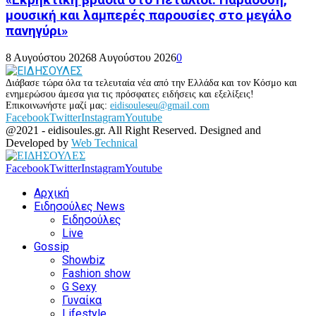
μουσική και λαμπερές παρουσίες στο μεγάλο
πανηγύρι»
8 Αυγούστου 2026
8 Αυγούστου 2026
0
Διάβασε τώρα όλα τα τελευταία νέα από την Ελλάδα και τον Κόσμο και
ενημερώσου άμεσα για τις πρόσφατες ειδήσεις και εξελίξεις!
Επικοινωνήστε μαζί μας:
eidisouleseu@gmail.com
Facebook
Twitter
Instagram
Youtube
@2021 - eidisoules.gr. All Right Reserved. Designed and
Developed by
Web Technical
Facebook
Twitter
Instagram
Youtube
Αρχική
Ειδησούλες News
Ειδησούλες
Live
Gossip
Showbiz
Fashion show
G Sexy
Γυναίκα
Lifestyle