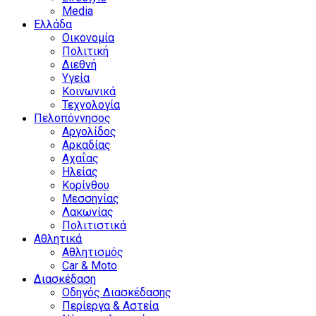
Media
Ελλάδα
Οικονομία
Πολιτική
Διεθνή
Υγεία
Κοινωνικά
Τεχνολογία
Πελοπόννησος
Αργολίδος
Αρκαδίας
Αχαΐας
Ηλείας
Κορίνθου
Μεσσηνίας
Λακωνίας
Πολιτιστικά
Αθλητικά
Αθλητισμός
Car & Moto
Διασκέδαση
Οδηγός Διασκέδασης
Περίεργα & Αστεία