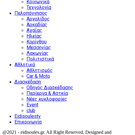
Κοινωνικά
Τεχνολογία
Πελοπόννησος
Αργολίδος
Αρκαδίας
Αχαΐας
Ηλείας
Κορίνθου
Μεσσηνίας
Λακωνίας
Πολιτιστικά
Αθλητικά
Αθλητισμός
Car & Moto
Διασκέδαση
Οδηγός Διασκέδασης
Περίεργα & Αστεία
Νέες κυκλοφορίες
Event
club
Eidisoulestv
Επικοινωνία
@2021 - eidisoules.gr. All Right Reserved. Designed and