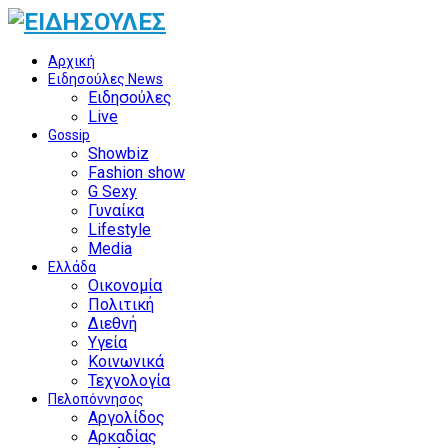
Αρχική
Ειδησούλες News
Ειδησούλες
Live
Gossip
Showbiz
Fashion show
G Sexy
Γυναίκα
Lifestyle
Media
Ελλάδα
Οικονομία
Πολιτική
Διεθνή
Υγεία
Κοινωνικά
Τεχνολογία
Πελοπόννησος
Αργολίδος
Αρκαδίας