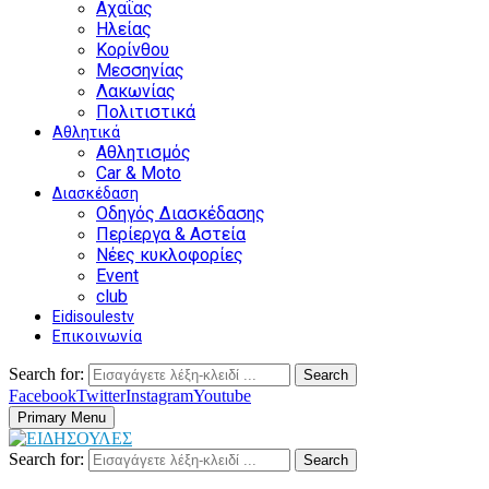
Αχαΐας
Ηλείας
Κορίνθου
Μεσσηνίας
Λακωνίας
Πολιτιστικά
Αθλητικά
Αθλητισμός
Car & Moto
Διασκέδαση
Οδηγός Διασκέδασης
Περίεργα & Αστεία
Νέες κυκλοφορίες
Event
club
Eidisoulestv
Επικοινωνία
Search for:
Search
Facebook
Twitter
Instagram
Youtube
Primary Menu
Search for:
Search