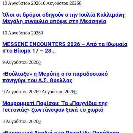
10 Αυγούστου 2026
10 Αυγούστου 2026
0
Όλοι οι δρόμοι οδηγούν στην Ιουλία Καλλιμάνη:
Μεγάλη συναυλία απόψε στη Μεσσηνία
10 Αυγούστου 2026
0
MESSENE ENCOUNTERS 2026 – Από τα Ιθωμαία
στο Βίωμα 17 – 28...
9 Αυγούστου 2026
0
«Βούλιαξε» η Μερόπη στο παραδοσιακό
πανηγύρι του Α.Σ. Θύελλας
9 Αυγούστου 2026
9 Αυγούστου 2026
0
Μαυρομματί Παμίσου: Τα «Παιχνίδια της
Γειτονιάς» ζωντάνεψαν ξανά το χωριό
8 Αυγούστου 2026
0
«Εκρηκτική βραδιά στο Πεταλίδι: Παράδοση,