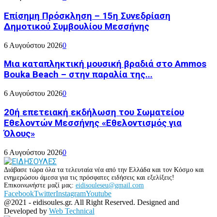
Επίσημη Πρόσκληση – 15η Συνεδρίαση
Δημοτικού Συμβουλίου Μεσσήνης
6 Αυγούστου 2026
0
Μια καταπληκτική μουσική βραδιά στο Ammos
Bouka Beach – στην παραλία της...
6 Αυγούστου 2026
0
20ή επετειακή εκδήλωση του Σωματείου
Εθελοντών Μεσσήνης «Εθελοντισμός για
Όλους»
6 Αυγούστου 2026
0
Διάβασε τώρα όλα τα τελευταία νέα από την Ελλάδα και τον Κόσμο και
ενημερώσου άμεσα για τις πρόσφατες ειδήσεις και εξελίξεις!
Επικοινωνήστε μαζί μας:
eidisouleseu@gmail.com
Facebook
Twitter
Instagram
Youtube
@2021 - eidisoules.gr. All Right Reserved. Designed and
Developed by
Web Technical