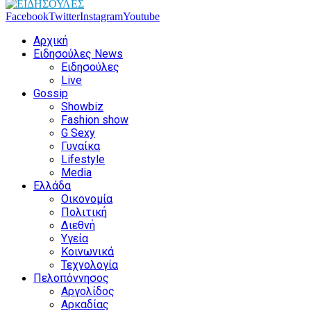
Facebook
Twitter
Instagram
Youtube
Αρχική
Ειδησούλες News
Ειδησούλες
Live
Gossip
Showbiz
Fashion show
G Sexy
Γυναίκα
Lifestyle
Media
Ελλάδα
Οικονομία
Πολιτική
Διεθνή
Υγεία
Κοινωνικά
Τεχνολογία
Πελοπόννησος
Αργολίδος
Αρκαδίας