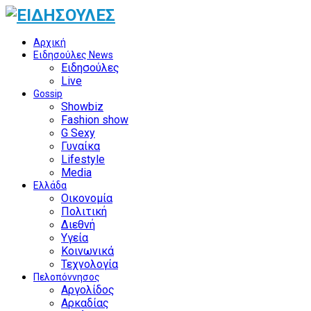
Αρχική
Ειδησούλες News
Ειδησούλες
Live
Gossip
Showbiz
Fashion show
G Sexy
Γυναίκα
Lifestyle
Media
Ελλάδα
Οικονομία
Πολιτική
Διεθνή
Υγεία
Κοινωνικά
Τεχνολογία
Πελοπόννησος
Αργολίδος
Αρκαδίας