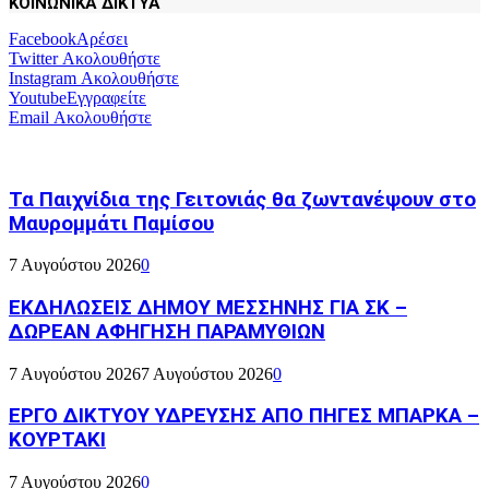
ΚΟΙΝΩΝΙΚΑ ΔΙΚΤΥΑ
Facebook
Αρέσει
Twitter
Ακολουθήστε
Instagram
Ακολουθήστε
Youtube
Εγγραφείτε
Email
Ακολουθήστε
Τα Παιχνίδια της Γειτονιάς θα ζωντανέψουν στο
Μαυρομμάτι Παμίσου
7 Αυγούστου 2026
0
ΕΚΔΗΛΩΣΕΙΣ ΔΗΜΟΥ ΜΕΣΣΗΝΗΣ ΓΙΑ ΣΚ –
ΔΩΡΕΑΝ ΑΦΗΓΗΣΗ ΠΑΡΑΜΥΘΙΩΝ
7 Αυγούστου 2026
7 Αυγούστου 2026
0
ΕΡΓΟ ΔΙΚΤΥΟΥ ΥΔΡΕΥΣΗΣ ΑΠΟ ΠΗΓΕΣ ΜΠΑΡΚΑ –
ΚΟΥΡΤΑΚΙ
7 Αυγούστου 2026
0