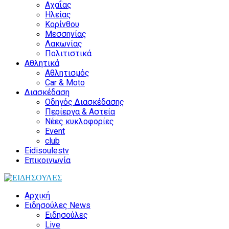
Αχαΐας
Ηλείας
Κορίνθου
Μεσσηνίας
Λακωνίας
Πολιτιστικά
Αθλητικά
Αθλητισμός
Car & Moto
Διασκέδαση
Οδηγός Διασκέδασης
Περίεργα & Αστεία
Νέες κυκλοφορίες
Event
club
Eidisoulestv
Επικοινωνία
Αρχική
Ειδησούλες News
Ειδησούλες
Live