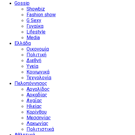
Gossip
Showbiz
Fashion show
G Sexy
Γυναίκα
Lifestyle
Media
Ελλάδα
Οικονομία
Πολιτική
Διεθνή
Υγεία
Κοινωνικά
Τεχνολογία
Πελοπόννησος
Αργολίδος
Αρκαδίας
Αχαΐας
Ηλείας
Κορίνθου
Μεσσηνίας
Λακωνίας
Πολιτιστικά
Αθλητικά