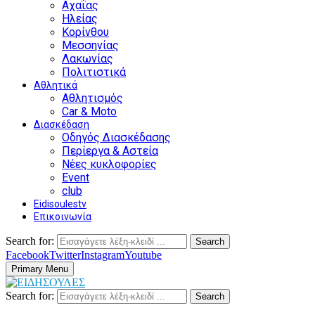
Αχαΐας
Ηλείας
Κορίνθου
Μεσσηνίας
Λακωνίας
Πολιτιστικά
Αθλητικά
Αθλητισμός
Car & Moto
Διασκέδαση
Οδηγός Διασκέδασης
Περίεργα & Αστεία
Νέες κυκλοφορίες
Event
club
Eidisoulestv
Επικοινωνία
Search for:
Search
Facebook
Twitter
Instagram
Youtube
Primary Menu
Search for:
Search