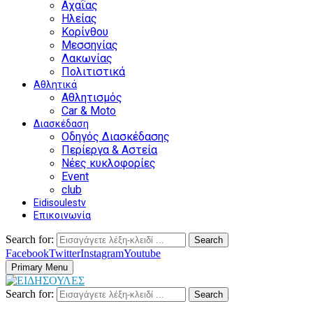
Αχαΐας
Ηλείας
Κορίνθου
Μεσσηνίας
Λακωνίας
Πολιτιστικά
Αθλητικά
Αθλητισμός
Car & Moto
Διασκέδαση
Οδηγός Διασκέδασης
Περίεργα & Αστεία
Νέες κυκλοφορίες
Event
club
Eidisoulestv
Επικοινωνία
Search for:
Search
Facebook
Twitter
Instagram
Youtube
Primary Menu
Search for:
Search