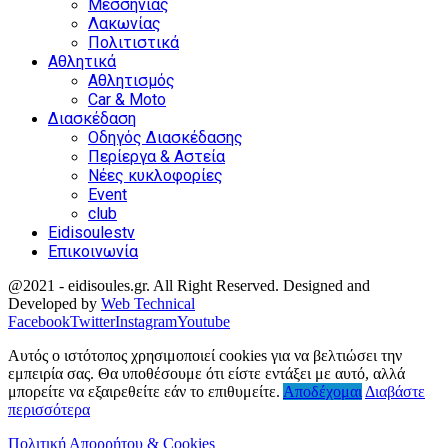
Μεσσηνίας
Λακωνίας
Πολιτιστικά
Αθλητικά
Αθλητισμός
Car & Moto
Διασκέδαση
Οδηγός Διασκέδασης
Περίεργα & Αστεία
Νέες κυκλοφορίες
Event
club
Eidisoulestv
Επικοινωνία
@2021 - eidisoules.gr. All Right Reserved. Designed and
Developed by
Web Technical
Facebook
Twitter
Instagram
Youtube
Αυτός ο ιστότοπος χρησιμοποιεί cookies για να βελτιώσει την
εμπειρία σας. Θα υποθέσουμε ότι είστε εντάξει με αυτό, αλλά
μπορείτε να εξαιρεθείτε εάν το επιθυμείτε.
Αποδέχομαι
Διαβάστε
περισσότερα
Πολιτική Απορρήτου & Cookies