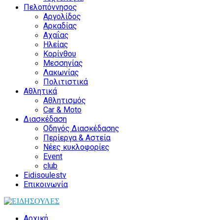
Πελοπόννησος
Αργολίδος
Αρκαδίας
Αχαΐας
Ηλείας
Κορίνθου
Μεσσηνίας
Λακωνίας
Πολιτιστικά
Αθλητικά
Αθλητισμός
Car & Moto
Διασκέδαση
Οδηγός Διασκέδασης
Περίεργα & Αστεία
Νέες κυκλοφορίες
Event
club
Eidisoulestv
Επικοινωνία
Αρχική