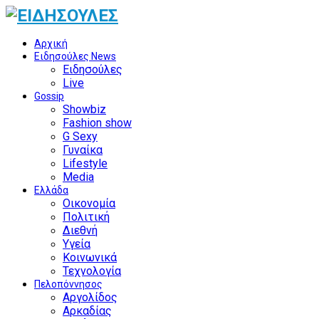
Αρχική
Ειδησούλες News
Ειδησούλες
Live
Gossip
Showbiz
Fashion show
G Sexy
Γυναίκα
Lifestyle
Media
Ελλάδα
Οικονομία
Πολιτική
Διεθνή
Υγεία
Κοινωνικά
Τεχνολογία
Πελοπόννησος
Αργολίδος
Αρκαδίας