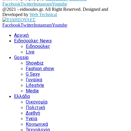
Facebook
Twitter
Instagram
Youtube
@2021 - eidisoules.gr. All Right Reserved. Designed and
Developed by
Web Technical
Facebook
Twitter
Instagram
Youtube
Αρχική
Ειδησούλες News
Ειδησούλες
Live
Gossip
Showbiz
Fashion show
G Sexy
Γυναίκα
Lifestyle
Media
Ελλάδα
Οικονομία
Πολιτική
Διεθνή
Υγεία
Κοινωνικά
Τεχνολογία