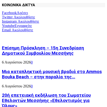
ΚΟΙΝΩΝΙΚΑ ΔΙΚΤΥΑ
Facebook
Αρέσει
Twitter
Ακολουθήστε
Instagram
Ακολουθήστε
Youtube
Εγγραφείτε
Email
Ακολουθήστε
Επίσημη Πρόσκληση – 15η Συνεδρίαση
Δημοτικού Συμβουλίου Μεσσήνης
6 Αυγούστου 2026
0
Μια καταπληκτική μουσική βραδιά στο Ammos
Bouka Beach – στην παραλία της...
6 Αυγούστου 2026
0
20ή επετειακή εκδήλωση του Σωματείου
Εθελοντών Μεσσήνης «Εθελοντισμός για
Όλους»