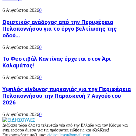
6 Αυγούστου 2026
0
Οριστικός ανάδοχος από την Περιφέρεια
Πελοποννήσου για το έργο βελτίωσης της
οδού...
6 Αυγούστου 2026
0
Το Φεστιβάλ Καντίνας έρχεται στον Άρι
Καλαμάτας!
6 Αυγούστου 2026
0
Υψηλός κίνδυνος πυρκαγιάς για την Περιφέρεια
Πελοποννήσου την Παρασκευή 7 Αυγούστου
2026
6 Αυγούστου 2026
0
Διάβασε τώρα όλα τα τελευταία νέα από την Ελλάδα και τον Κόσμο και
ενημερώσου άμεσα για τις πρόσφατες ειδήσεις και εξελίξεις!
Επικοινωνήστε μαζί μας:
eidisouleseu@gmail.com