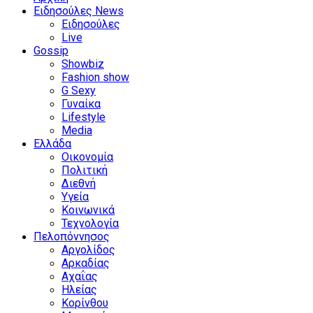
Ειδησούλες News
Ειδησούλες
Live
Gossip
Showbiz
Fashion show
G Sexy
Γυναίκα
Lifestyle
Media
Ελλάδα
Οικονομία
Πολιτική
Διεθνή
Υγεία
Κοινωνικά
Τεχνολογία
Πελοπόννησος
Αργολίδος
Αρκαδίας
Αχαΐας
Ηλείας
Κορίνθου