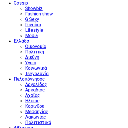
Gossip
Showbiz
Fashion show
G Sexy
Γυναίκα
Lifestyle
Media
Ελλάδα
Οικονομία
Πολιτική
Διεθνή
Υγεία
Κοινωνικά
Τεχνολογία
Πελοπόννησος
Αργολίδος
Αρκαδίας
Αχαΐας
Ηλείας
Κορίνθου
Μεσσηνίας
Λακωνίας
Πολιτιστικά
Αθλητικά