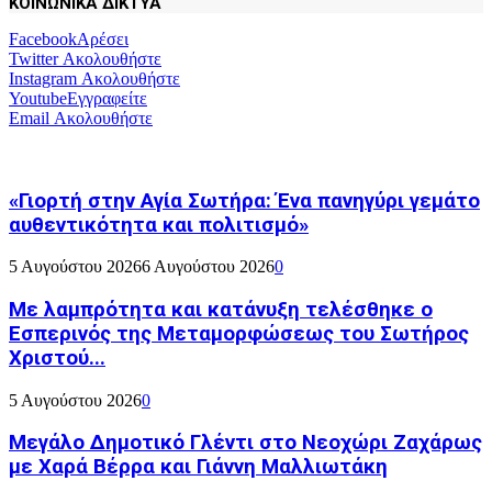
ΚΟΙΝΩΝΙΚΑ ΔΙΚΤΥΑ
Facebook
Αρέσει
Twitter
Ακολουθήστε
Instagram
Ακολουθήστε
Youtube
Εγγραφείτε
Email
Ακολουθήστε
«Γιορτή στην Αγία Σωτήρα: Ένα πανηγύρι γεμάτο
αυθεντικότητα και πολιτισμό»
5 Αυγούστου 2026
6 Αυγούστου 2026
0
Με λαμπρότητα και κατάνυξη τελέσθηκε ο
Εσπερινός της Μεταμορφώσεως του Σωτήρος
Χριστού...
5 Αυγούστου 2026
0
Μεγάλο Δημοτικό Γλέντι στο Νεοχώρι Ζαχάρως
με Χαρά Βέρρα και Γιάννη Μαλλιωτάκη