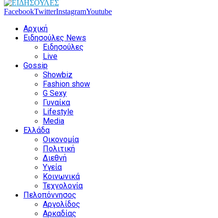
Facebook
Twitter
Instagram
Youtube
Αρχική
Ειδησούλες News
Ειδησούλες
Live
Gossip
Showbiz
Fashion show
G Sexy
Γυναίκα
Lifestyle
Media
Ελλάδα
Οικονομία
Πολιτική
Διεθνή
Υγεία
Κοινωνικά
Τεχνολογία
Πελοπόννησος
Αργολίδος
Αρκαδίας