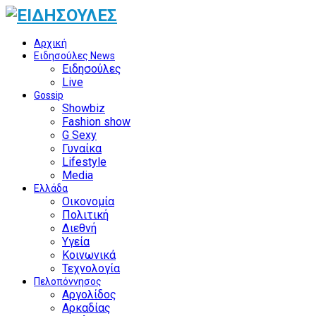
Αρχική
Ειδησούλες News
Ειδησούλες
Live
Gossip
Showbiz
Fashion show
G Sexy
Γυναίκα
Lifestyle
Media
Ελλάδα
Οικονομία
Πολιτική
Διεθνή
Υγεία
Κοινωνικά
Τεχνολογία
Πελοπόννησος
Αργολίδος
Αρκαδίας