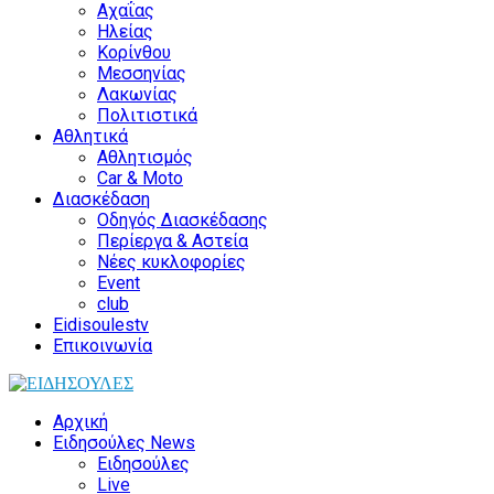
Αχαΐας
Ηλείας
Κορίνθου
Μεσσηνίας
Λακωνίας
Πολιτιστικά
Αθλητικά
Αθλητισμός
Car & Moto
Διασκέδαση
Οδηγός Διασκέδασης
Περίεργα & Αστεία
Νέες κυκλοφορίες
Event
club
Eidisoulestv
Επικοινωνία
Αρχική
Ειδησούλες News
Ειδησούλες
Live