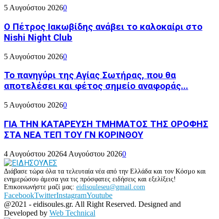
5 Αυγούστου 2026
0
Ο Πέτρος Ιακωβίδης ανάβει το καλοκαίρι στο
Nishi Night Club
5 Αυγούστου 2026
0
Το πανηγύρι της Αγίας Σωτήρας, που θα
αποτελέσει και φέτος σημείο αναφοράς...
5 Αυγούστου 2026
0
ΓΙΑ ΤΗΝ ΚΑΤΑΡΕΥΣΗ ΤΜΗΜΑΤΟΣ ΤΗΣ ΟΡΟΦΗΣ
ΣΤΑ ΝΕΑ ΤΕΠ ΤΟΥ ΓΝ ΚΟΡΙΝΘΟΥ
4 Αυγούστου 2026
4 Αυγούστου 2026
0
Διάβασε τώρα όλα τα τελευταία νέα από την Ελλάδα και τον Κόσμο και
ενημερώσου άμεσα για τις πρόσφατες ειδήσεις και εξελίξεις!
Επικοινωνήστε μαζί μας:
eidisouleseu@gmail.com
Facebook
Twitter
Instagram
Youtube
@2021 - eidisoules.gr. All Right Reserved. Designed and
Developed by
Web Technical