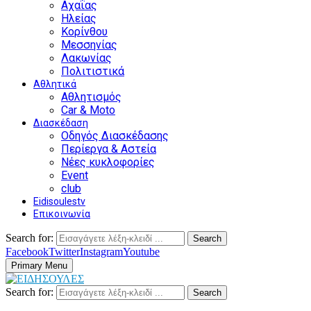
Αχαΐας
Ηλείας
Κορίνθου
Μεσσηνίας
Λακωνίας
Πολιτιστικά
Αθλητικά
Αθλητισμός
Car & Moto
Διασκέδαση
Οδηγός Διασκέδασης
Περίεργα & Αστεία
Νέες κυκλοφορίες
Event
club
Eidisoulestv
Επικοινωνία
Search for:
Search
Facebook
Twitter
Instagram
Youtube
Primary Menu
Search for:
Search