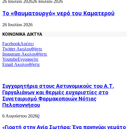
26 Ιουλίου 2026
26 Ιουλίου 2026
Το «θαυματουργό» νερό του Καματερού
26 Ιουλίου 2026
ΚΟΙΝΩΝΙΚΑ ΔΙΚΤΥΑ
Facebook
Αρέσει
Twitter
Ακολουθήστε
Instagram
Ακολουθήστε
Youtube
Εγγραφείτε
Email
Ακολουθήστε
Συγχαρητήρια στους Αστυνομικούς του Α.Τ.
Γαργαλιάνων και θερμές ευχαριστίες στο
Συνεταιρισμό Φαρμακοποιών Νότιας
Πελοποννήσου
6 Αυγούστου 2026
0
«Γιορτή στην Αγία Σωτήρα: Ένα πανηγύρι γεμάτο