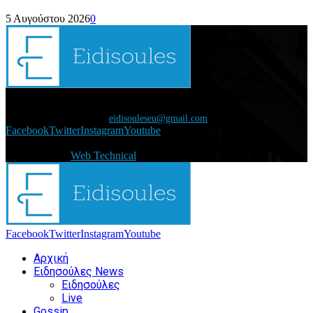
5 Αυγούστου 2026
0
Διάβασε τώρα όλα τα τελευταία νέα από την Ελλάδα και τον Κόσμο και
ενημερώσου άμεσα για τις πρόσφατες ειδήσεις και εξελίξεις!
Επικοινωνήστε μαζί μας:
eidisouleseu@gmail.com
Facebook
Twitter
Instagram
Youtube
@2021 - eidisoules.gr. All Right Reserved. Designed and
Developed by
Web Technical
Facebook
Twitter
Instagram
Youtube
Αρχική
Ειδησούλες News
Ειδησούλες
Live
Gossip