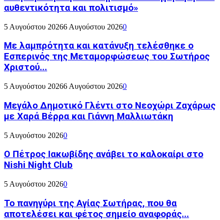
αυθεντικότητα και πολιτισμό»
5 Αυγούστου 2026
6 Αυγούστου 2026
0
Με λαμπρότητα και κατάνυξη τελέσθηκε ο
Εσπερινός της Μεταμορφώσεως του Σωτήρος
Χριστού...
5 Αυγούστου 2026
6 Αυγούστου 2026
0
Μεγάλο Δημοτικό Γλέντι στο Νεοχώρι Ζαχάρως
με Χαρά Βέρρα και Γιάννη Μαλλιωτάκη
5 Αυγούστου 2026
0
Ο Πέτρος Ιακωβίδης ανάβει το καλοκαίρι στο
Nishi Night Club
5 Αυγούστου 2026
0
Το πανηγύρι της Αγίας Σωτήρας, που θα
αποτελέσει και φέτος σημείο αναφοράς...