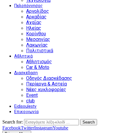
Τεχνολογία
Πελοπόννησος
Αργολίδος
Αρκαδίας
Αχαΐας
Ηλείας
Κορίνθου
Μεσσηνίας
Λακωνίας
Πολιτιστικά
Αθλητικά
Αθλητισμός
Car & Moto
Διασκέδαση
Οδηγός Διασκέδασης
Περίεργα & Αστεία
Νέες κυκλοφορίες
Event
club
Eidisoulestv
Επικοινωνία
Search for:
Search
Facebook
Twitter
Instagram
Youtube