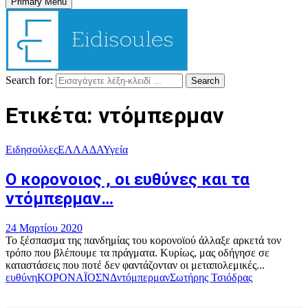
Primary Menu
Search for:
Search
Ετικέτα: ντόμπερμαν
Ειδησούλες
ΕΛΛΑΔΑ
Υγεία
Ο κορονοιος , οι ευθύνες και τα
ντόμπερμαν…
24 Μαρτίου 2020
Το ξέσπασμα της πανδημίας του κορονοϊού άλλαξε αρκετά τον
τρόπο που βλέπουμε τα πράγματα. Κυρίως, μας οδήγησε σε
καταστάσεις που ποτέ δεν φαντάζονταν οι μεταπολεμικές...
ευθύνη
ΚΟΡΟΝΑΪΟΣ
ΝΔ
ντόμπερμαν
Σωτήρης Τσιόδρας