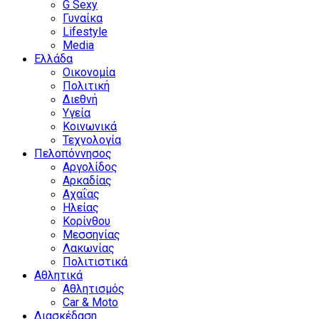
G Sexy
Γυναίκα
Lifestyle
Media
Ελλάδα
Οικονομία
Πολιτική
Διεθνή
Υγεία
Κοινωνικά
Τεχνολογία
Πελοπόννησος
Αργολίδος
Αρκαδίας
Αχαΐας
Ηλείας
Κορίνθου
Μεσσηνίας
Λακωνίας
Πολιτιστικά
Αθλητικά
Αθλητισμός
Car & Moto
Διασκέδαση