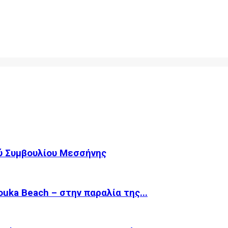
ύ Συμβουλίου Μεσσήνης
ka Beach – στην παραλία της...