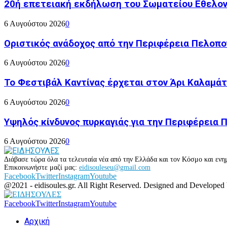
20ή επετειακή εκδήλωση του Σωματείου Εθελον
6 Αυγούστου 2026
0
Οριστικός ανάδοχος από την Περιφέρεια Πελοπον
6 Αυγούστου 2026
0
Το Φεστιβάλ Καντίνας έρχεται στον Άρι Καλαμάτ
6 Αυγούστου 2026
0
Υψηλός κίνδυνος πυρκαγιάς για την Περιφέρεια
6 Αυγούστου 2026
0
Διάβασε τώρα όλα τα τελευταία νέα από την Ελλάδα και τον Κόσμο και ενημ
Επικοινωνήστε μαζί μας:
eidisouleseu@gmail.com
Facebook
Twitter
Instagram
Youtube
@2021 - eidisoules.gr. All Right Reserved. Designed and Developed
Facebook
Twitter
Instagram
Youtube
Αρχική