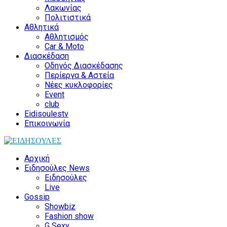
Λακωνίας
Πολιτιστικά
Αθλητικά
Αθλητισμός
Car & Moto
Διασκέδαση
Οδηγός Διασκέδασης
Περίεργα & Αστεία
Νέες κυκλοφορίες
Event
club
Eidisoulestv
Επικοινωνία
Αρχική
Ειδησούλες News
Ειδησούλες
Live
Gossip
Showbiz
Fashion show
G Sexy