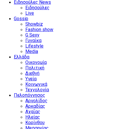
Ειδησούλες News
Ειδησούλες
Live
Gossip
Showbiz
Fashion show
G Sexy
Γυναίκα
Lifestyle
Media
Ελλάδα
Οικονομία
Πολιτική
Διεθνή
Υγεία
Κοινωνικά
Τεχνολογία
Πελοπόννησος
Αργολίδος
Αρκαδίας
Αχαΐας
Ηλείας
Κορίνθου
Μεσσηνίας