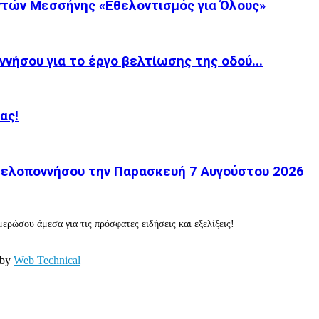
τών Μεσσήνης «Εθελοντισμός για Όλους»
νήσου για το έργο βελτίωσης της οδού...
ας!
 Πελοποννήσου την Παρασκευή 7 Αυγούστου 2026
ερώσου άμεσα για τις πρόσφατες ειδήσεις και εξελίξεις!
 by
Web Technical