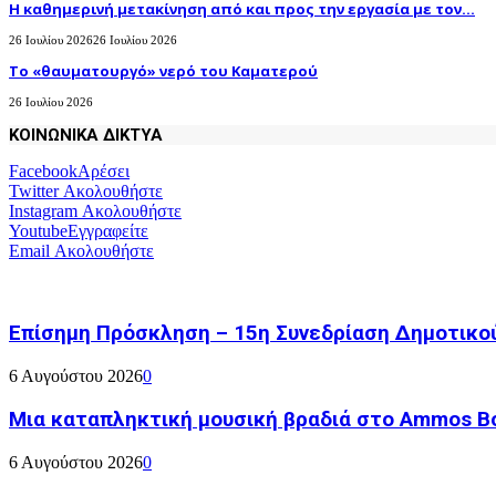
H καθημερινή μετακίνηση από και προς την εργασία με τον...
26 Ιουλίου 2026
26 Ιουλίου 2026
Το «θαυματουργό» νερό του Καματερού
26 Ιουλίου 2026
ΚΟΙΝΩΝΙΚΑ ΔΙΚΤΥΑ
Facebook
Αρέσει
Twitter
Ακολουθήστε
Instagram
Ακολουθήστε
Youtube
Εγγραφείτε
Email
Ακολουθήστε
Επίσημη Πρόσκληση – 15η Συνεδρίαση Δημοτικο
6 Αυγούστου 2026
0
Μια καταπληκτική μουσική βραδιά στο Ammos Bou
6 Αυγούστου 2026
0