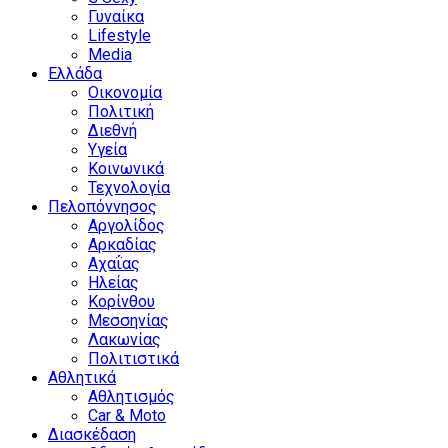
Γυναίκα
Lifestyle
Media
Ελλάδα
Οικονομία
Πολιτική
Διεθνή
Υγεία
Κοινωνικά
Τεχνολογία
Πελοπόννησος
Αργολίδος
Αρκαδίας
Αχαΐας
Ηλείας
Κορίνθου
Μεσσηνίας
Λακωνίας
Πολιτιστικά
Αθλητικά
Αθλητισμός
Car & Moto
Διασκέδαση