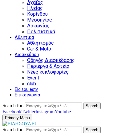
Αχαΐας
Ηλείας
Κορίνθου
Μεσσηνίας
Λακωνίας
Πολιτιστικά
Αθλητικά
Αθλητισμός
Car & Moto
Διασκέδαση
Οδηγός Διασκέδασης
Περίεργα & Αστεία
Νέες κυκλοφορίες
Event
club
Eidisoulestv
Επικοινωνία
Search for:
Search
Facebook
Twitter
Instagram
Youtube
Primary Menu
Search for:
Search