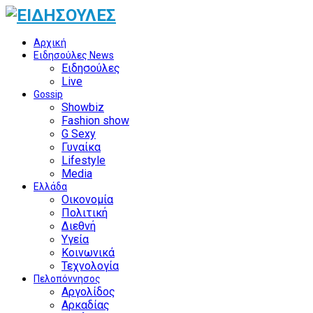
Αρχική
Ειδησούλες News
Ειδησούλες
Live
Gossip
Showbiz
Fashion show
G Sexy
Γυναίκα
Lifestyle
Media
Ελλάδα
Οικονομία
Πολιτική
Διεθνή
Υγεία
Κοινωνικά
Τεχνολογία
Πελοπόννησος
Αργολίδος
Αρκαδίας