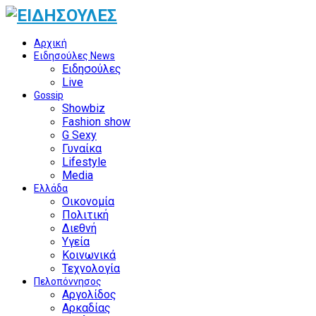
Αρχική
Ειδησούλες News
Ειδησούλες
Live
Gossip
Showbiz
Fashion show
G Sexy
Γυναίκα
Lifestyle
Media
Ελλάδα
Οικονομία
Πολιτική
Διεθνή
Υγεία
Κοινωνικά
Τεχνολογία
Πελοπόννησος
Αργολίδος
Αρκαδίας