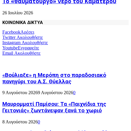
Το «θαυματουργό» νερό του Καματερού
26 Ιουλίου 2026
ΚΟΙΝΩΝΙΚΑ ΔΙΚΤΥΑ
Facebook
Αρέσει
Twitter
Ακολουθήστε
Instagram
Ακολουθήστε
Youtube
Εγγραφείτε
Email
Ακολουθήστε
«Βούλιαξε» η Μερόπη στο παραδοσιακό
πανηγύρι του Α.Σ. Θύελλας
9 Αυγούστου 2026
9 Αυγούστου 2026
0
Μαυρομματί Παμίσου: Τα «Παιχνίδια της
Γειτονιάς» ζωντάνεψαν ξανά το χωριό
8 Αυγούστου 2026
0