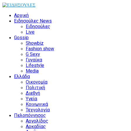
Αρχική
Ειδησούλες News
Ειδησούλες
Live
Gossip
Showbiz
Fashion show
G Sexy
Γυναίκα
Lifestyle
Media
Ελλάδα
Οικονομία
Πολιτική
Διεθνή
Υγεία
Κοινωνικά
Τεχνολογία
Πελοπόννησος
Αργολίδος
Αρκαδίας