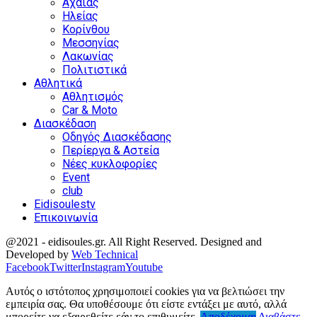
Αχαΐας
Ηλείας
Κορίνθου
Μεσσηνίας
Λακωνίας
Πολιτιστικά
Αθλητικά
Αθλητισμός
Car & Moto
Διασκέδαση
Οδηγός Διασκέδασης
Περίεργα & Αστεία
Νέες κυκλοφορίες
Event
club
Eidisoulestv
Επικοινωνία
@2021 - eidisoules.gr. All Right Reserved. Designed and
Developed by
Web Technical
Facebook
Twitter
Instagram
Youtube
Αυτός ο ιστότοπος χρησιμοποιεί cookies για να βελτιώσει την
εμπειρία σας. Θα υποθέσουμε ότι είστε εντάξει με αυτό, αλλά
μπορείτε να εξαιρεθείτε εάν το επιθυμείτε.
Αποδέχομαι
Διαβάστε