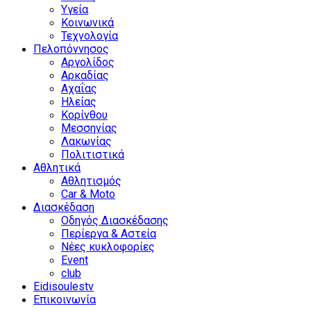
Υγεία
Κοινωνικά
Τεχνολογία
Πελοπόννησος
Αργολίδος
Αρκαδίας
Αχαΐας
Ηλείας
Κορίνθου
Μεσσηνίας
Λακωνίας
Πολιτιστικά
Αθλητικά
Αθλητισμός
Car & Moto
Διασκέδαση
Οδηγός Διασκέδασης
Περίεργα & Αστεία
Νέες κυκλοφορίες
Event
club
Eidisoulestv
Επικοινωνία