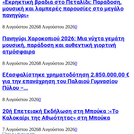
«Εκρηκτική βραδιά στο Πεταλίδι: Παράδοση,
μουσική και λαμπερές παρουσίες στο μεγάλο
πανηγύρι»
8 Αυγούστου 2026
8 Αυγούστου 2026
0
Πανηγύρι Χαροκοπιού 2026: Μια νύχτα γεμάτη
μουσική, παράδοση και αυθεντική γιορτινή
ατμόσφαιρα
8 Αυγούστου 2026
8 Αυγούστου 2026
0
Εξασφαλίστηκε χρηματοδότηση 2.850.000,00 €
για την επανάχρηση του Παλαιού Γυμνασίου
Πύλου –...
8 Αυγούστου 2026
0
20ή Επετειακή Εκδήλωση στη Μπούκα :«Το
Καλοκαίρι της Αθωότητας» στη Μπούκα
7 Αυγούστου 2026
8 Αυγούστου 2026
0