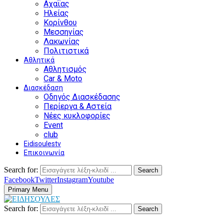
Αχαΐας
Ηλείας
Κορίνθου
Μεσσηνίας
Λακωνίας
Πολιτιστικά
Αθλητικά
Αθλητισμός
Car & Moto
Διασκέδαση
Οδηγός Διασκέδασης
Περίεργα & Αστεία
Νέες κυκλοφορίες
Event
club
Eidisoulestv
Επικοινωνία
Search for:
Search
Facebook
Twitter
Instagram
Youtube
Primary Menu
Search for:
Search