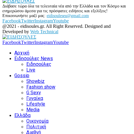
Διάβασε τώρα όλα τα τελευταία νέα από την Ελλάδα και τον Κόσμο και
ενημερώσου άμεσα για τις πρόσφατες ειδήσεις και εξελίξεις!
Επικοινωνήστε μαζί μας:
eidisouleseu@gmail.com
Facebook
Twitter
Instagram
Youtube
@2021 - eidisoules.gr. All Right Reserved. Designed and
Developed by
Web Technical
Facebook
Twitter
Instagram
Youtube
Αρχική
Ειδησούλες News
Ειδησούλες
Live
Gossip
Showbiz
Fashion show
G Sexy
Γυναίκα
Lifestyle
Media
Ελλάδα
Οικονομία
Πολιτική
Διεθνή