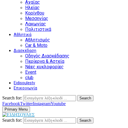
Αχαΐας
Ηλείας
Κορίνθου
Μεσσηνίας
Λακωνίας
Πολιτιστικά
Αθλητικά
Αθλητισμός
Car & Moto
Διασκέδαση
Οδηγός Διασκέδασης
Περίεργα & Αστεία
Νέες κυκλοφορίες
Event
club
Eidisoulestv
Επικοινωνία
Search for:
Search
Facebook
Twitter
Instagram
Youtube
Primary Menu
Search for:
Search