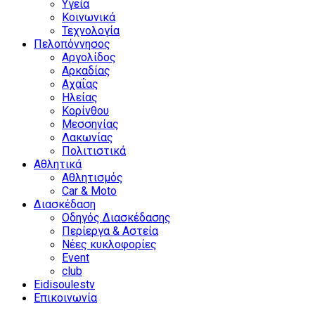
Υγεία
Κοινωνικά
Τεχνολογία
Πελοπόννησος
Αργολίδος
Αρκαδίας
Αχαΐας
Ηλείας
Κορίνθου
Μεσσηνίας
Λακωνίας
Πολιτιστικά
Αθλητικά
Αθλητισμός
Car & Moto
Διασκέδαση
Οδηγός Διασκέδασης
Περίεργα & Αστεία
Νέες κυκλοφορίες
Event
club
Eidisoulestv
Επικοινωνία