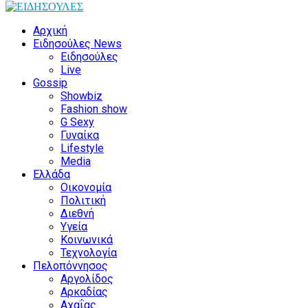
Αρχική
Ειδησούλες News
Ειδησούλες
Live
Gossip
Showbiz
Fashion show
G Sexy
Γυναίκα
Lifestyle
Media
Ελλάδα
Οικονομία
Πολιτική
Διεθνή
Υγεία
Κοινωνικά
Τεχνολογία
Πελοπόννησος
Αργολίδος
Αρκαδίας
Αχαΐας