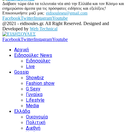
Διάβασε τώρα όλα τα τελευταία νέα από την Ελλάδα και τον Κόσμο και
ενημερώσου άμεσα για τις πρόσφατες ειδήσεις και εξελίξεις!
Επικοινωνήστε μαζί μας:
eidisouleseu@gmail.com
Facebook
Twitter
Instagram
Youtube
@2021 - eidisoules.gr. All Right Reserved. Designed and
Developed by
Web Technical
Facebook
Twitter
Instagram
Youtube
Αρχική
Ειδησούλες News
Ειδησούλες
Live
Gossip
Showbiz
Fashion show
G Sexy
Γυναίκα
Lifestyle
Media
Ελλάδα
Οικονομία
Πολιτική
Διεθνή