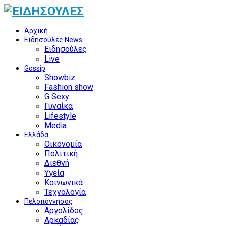
Αρχική
Ειδησούλες News
Ειδησούλες
Live
Gossip
Showbiz
Fashion show
G Sexy
Γυναίκα
Lifestyle
Media
Ελλάδα
Οικονομία
Πολιτική
Διεθνή
Υγεία
Κοινωνικά
Τεχνολογία
Πελοπόννησος
Αργολίδος
Αρκαδίας