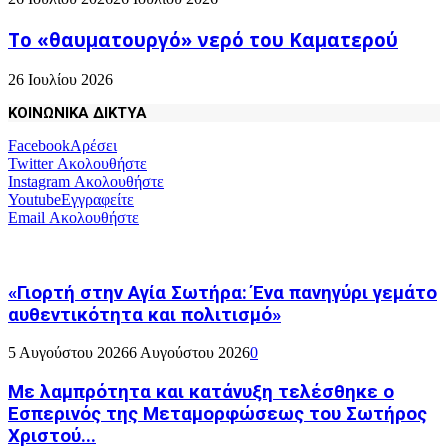
Το «θαυματουργό» νερό του Καματερού
26 Ιουλίου 2026
ΚΟΙΝΩΝΙΚΑ ΔΙΚΤΥΑ
Facebook
Αρέσει
Twitter
Ακολουθήστε
Instagram
Ακολουθήστε
Youtube
Εγγραφείτε
Email
Ακολουθήστε
«Γιορτή στην Αγία Σωτήρα: Ένα πανηγύρι γεμάτο
αυθεντικότητα και πολιτισμό»
5 Αυγούστου 2026
6 Αυγούστου 2026
0
Με λαμπρότητα και κατάνυξη τελέσθηκε ο
Εσπερινός της Μεταμορφώσεως του Σωτήρος
Χριστού...