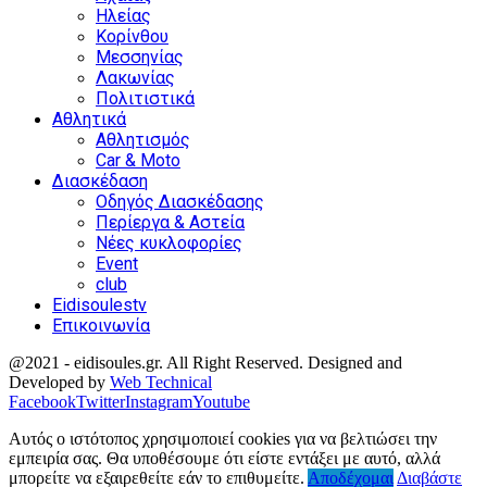
Ηλείας
Κορίνθου
Μεσσηνίας
Λακωνίας
Πολιτιστικά
Αθλητικά
Αθλητισμός
Car & Moto
Διασκέδαση
Οδηγός Διασκέδασης
Περίεργα & Αστεία
Νέες κυκλοφορίες
Event
club
Eidisoulestv
Επικοινωνία
@2021 - eidisoules.gr. All Right Reserved. Designed and
Developed by
Web Technical
Facebook
Twitter
Instagram
Youtube
Αυτός ο ιστότοπος χρησιμοποιεί cookies για να βελτιώσει την
εμπειρία σας. Θα υποθέσουμε ότι είστε εντάξει με αυτό, αλλά
μπορείτε να εξαιρεθείτε εάν το επιθυμείτε.
Αποδέχομαι
Διαβάστε