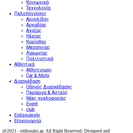
Κοινωνικά
Τεχνολογία
Πελοπόννησος
Αργολίδος
Αρκαδίας
Αχαΐας
Ηλείας
Κορίνθου
Μεσσηνίας
Λακωνίας
Πολιτιστικά
Αθλητικά
Αθλητισμός
Car & Moto
Διασκέδαση
Οδηγός Διασκέδασης
Περίεργα & Αστεία
Νέες κυκλοφορίες
Event
club
Eidisoulestv
Επικοινωνία
@2021 - eidisoules.gr. All Right Reserved. Designed and