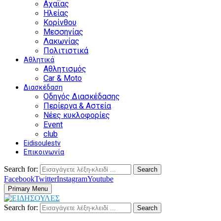
Αχαΐας
Ηλείας
Κορίνθου
Μεσσηνίας
Λακωνίας
Πολιτιστικά
Αθλητικά
Αθλητισμός
Car & Moto
Διασκέδαση
Οδηγός Διασκέδασης
Περίεργα & Αστεία
Νέες κυκλοφορίες
Event
club
Eidisoulestv
Επικοινωνία
Search for:
Search
Facebook
Twitter
Instagram
Youtube
Primary Menu
Search for:
Search