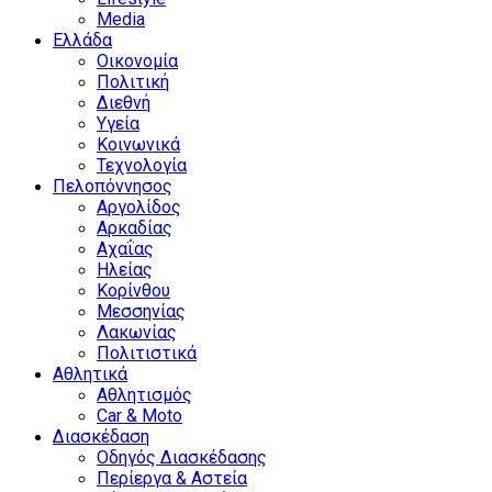
Media
Ελλάδα
Οικονομία
Πολιτική
Διεθνή
Υγεία
Κοινωνικά
Τεχνολογία
Πελοπόννησος
Αργολίδος
Αρκαδίας
Αχαΐας
Ηλείας
Κορίνθου
Μεσσηνίας
Λακωνίας
Πολιτιστικά
Αθλητικά
Αθλητισμός
Car & Moto
Διασκέδαση
Οδηγός Διασκέδασης
Περίεργα & Αστεία