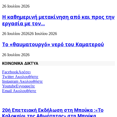
26 Ιουλίου 2026
H καθημερινή μετακίνηση από και προς την
εργασία με τον...
26 Ιουλίου 2026
26 Ιουλίου 2026
Το «θαυματουργό» νερό του Καματερού
26 Ιουλίου 2026
ΚΟΙΝΩΝΙΚΑ ΔΙΚΤΥΑ
Facebook
Αρέσει
Twitter
Ακολουθήστε
Instagram
Ακολουθήστε
Youtube
Εγγραφείτε
Email
Ακολουθήστε
20ή Επετειακή Εκδήλωση στη Μπούκα :«Το
Καλοκαίρι της Αθωότητας» στη Μπούκα