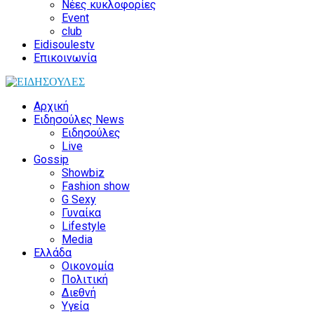
Νέες κυκλοφορίες
Event
club
Eidisoulestv
Επικοινωνία
Αρχική
Ειδησούλες News
Ειδησούλες
Live
Gossip
Showbiz
Fashion show
G Sexy
Γυναίκα
Lifestyle
Media
Ελλάδα
Οικονομία
Πολιτική
Διεθνή
Υγεία