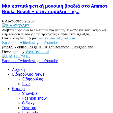
Μια καταπληκτική μουσική βραδιά στο Ammos
Bouka Beach – στην παραλία της...
6 Αυγούστου 2026
0
Διάβασε τώρα όλα τα τελευταία νέα από την Ελλάδα και τον Κόσμο και
ενημερώσου άμεσα για τις πρόσφατες ειδήσεις και εξελίξεις!
Επικοινωνήστε μαζί μας:
eidisouleseu@gmail.com
Facebook
Twitter
Instagram
Youtube
@2021 - eidisoules.gr. All Right Reserved. Designed and
Developed by
Web Technical
Facebook
Twitter
Instagram
Youtube
Αρχική
Ειδησούλες News
Ειδησούλες
Live
Gossip
Showbiz
Fashion show
G Sexy
Γυναίκα
Lifestyle