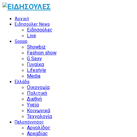
Αρχική
Ειδησούλες News
Ειδησούλες
Live
Gossip
Showbiz
Fashion show
G Sexy
Γυναίκα
Lifestyle
Media
Ελλάδα
Οικονομία
Πολιτική
Διεθνή
Υγεία
Κοινωνικά
Τεχνολογία
Πελοπόννησος
Αργολίδος
Αρκαδίας