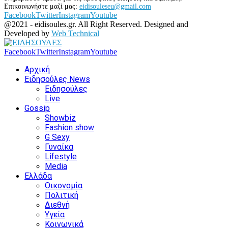
Επικοινωνήστε μαζί μας:
eidisouleseu@gmail.com
Facebook
Twitter
Instagram
Youtube
@2021 - eidisoules.gr. All Right Reserved. Designed and
Developed by
Web Technical
Facebook
Twitter
Instagram
Youtube
Αρχική
Ειδησούλες News
Ειδησούλες
Live
Gossip
Showbiz
Fashion show
G Sexy
Γυναίκα
Lifestyle
Media
Ελλάδα
Οικονομία
Πολιτική
Διεθνή
Υγεία
Κοινωνικά