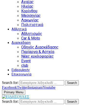
Αχαΐας
Ηλείας
Κορίνθου
Μεσσηνίας
Λακωνίας
Πολιτιστικά
Αθλητικά
Αθλητισμός
Car & Moto
Διασκέδαση
Οδηγός Διασκέδασης
Περίεργα & Αστεία
Νέες κυκλοφορίες
Event
club
Eidisoulestv
Επικοινωνία
Search for:
Search
Facebook
Twitter
Instagram
Youtube
Primary Menu
Search for:
Search