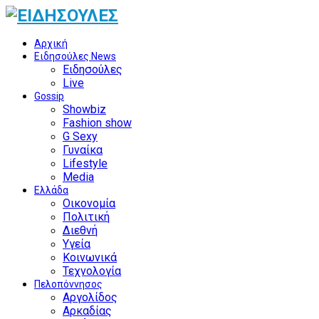
Αρχική
Ειδησούλες News
Ειδησούλες
Live
Gossip
Showbiz
Fashion show
G Sexy
Γυναίκα
Lifestyle
Media
Ελλάδα
Οικονομία
Πολιτική
Διεθνή
Υγεία
Κοινωνικά
Τεχνολογία
Πελοπόννησος
Αργολίδος
Αρκαδίας