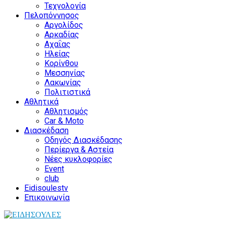
Τεχνολογία
Πελοπόννησος
Αργολίδος
Αρκαδίας
Αχαΐας
Ηλείας
Κορίνθου
Μεσσηνίας
Λακωνίας
Πολιτιστικά
Αθλητικά
Αθλητισμός
Car & Moto
Διασκέδαση
Οδηγός Διασκέδασης
Περίεργα & Αστεία
Νέες κυκλοφορίες
Event
club
Eidisoulestv
Επικοινωνία