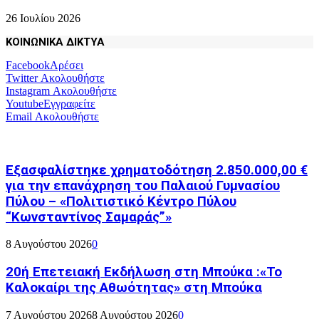
26 Ιουλίου 2026
ΚΟΙΝΩΝΙΚΑ ΔΙΚΤΥΑ
Facebook
Αρέσει
Twitter
Ακολουθήστε
Instagram
Ακολουθήστε
Youtube
Εγγραφείτε
Email
Ακολουθήστε
Εξασφαλίστηκε χρηματοδότηση 2.850.000,00 €
για την επανάχρηση του Παλαιού Γυμνασίου
Πύλου – «Πολιτιστικό Κέντρο Πύλου
“Κωνσταντίνος Σαμαράς”»
8 Αυγούστου 2026
0
20ή Επετειακή Εκδήλωση στη Μπούκα :«Το
Καλοκαίρι της Αθωότητας» στη Μπούκα
7 Αυγούστου 2026
8 Αυγούστου 2026
0