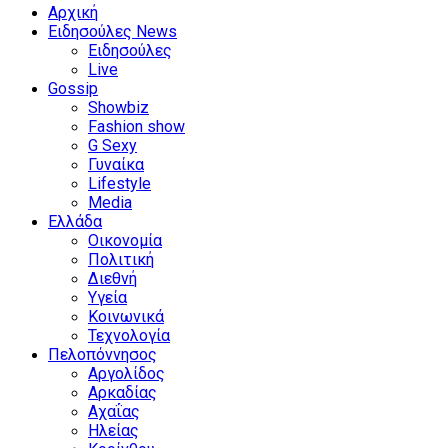
Αρχική
Ειδησούλες News
Ειδησούλες
Live
Gossip
Showbiz
Fashion show
G Sexy
Γυναίκα
Lifestyle
Media
Ελλάδα
Οικονομία
Πολιτική
Διεθνή
Υγεία
Κοινωνικά
Τεχνολογία
Πελοπόννησος
Αργολίδος
Αρκαδίας
Αχαΐας
Ηλείας