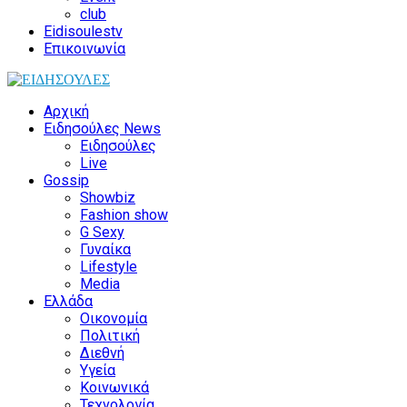
club
Eidisoulestv
Επικοινωνία
Αρχική
Ειδησούλες News
Ειδησούλες
Live
Gossip
Showbiz
Fashion show
G Sexy
Γυναίκα
Lifestyle
Media
Ελλάδα
Οικονομία
Πολιτική
Διεθνή
Υγεία
Κοινωνικά
Τεχνολογία