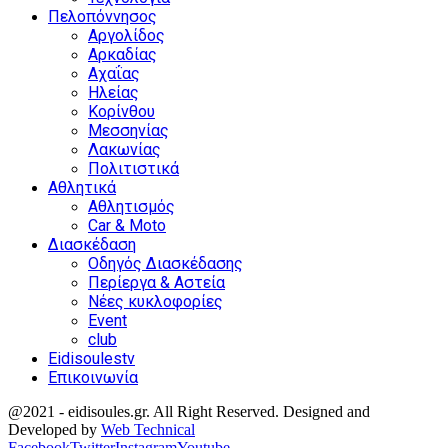
Πελοπόννησος
Αργολίδος
Αρκαδίας
Αχαΐας
Ηλείας
Κορίνθου
Μεσσηνίας
Λακωνίας
Πολιτιστικά
Αθλητικά
Αθλητισμός
Car & Moto
Διασκέδαση
Οδηγός Διασκέδασης
Περίεργα & Αστεία
Νέες κυκλοφορίες
Event
club
Eidisoulestv
Επικοινωνία
@2021 - eidisoules.gr. All Right Reserved. Designed and
Developed by
Web Technical
Facebook
Twitter
Instagram
Youtube