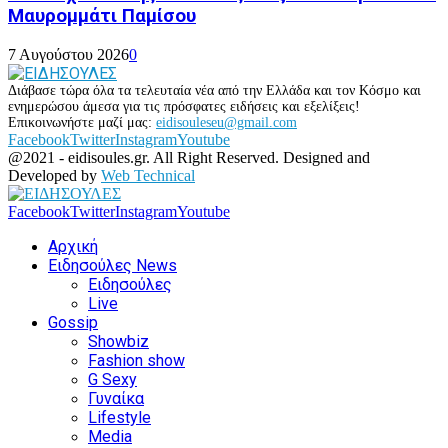
Μαυρομμάτι Παμίσου
7 Αυγούστου 2026
0
Διάβασε τώρα όλα τα τελευταία νέα από την Ελλάδα και τον Κόσμο και
ενημερώσου άμεσα για τις πρόσφατες ειδήσεις και εξελίξεις!
Επικοινωνήστε μαζί μας:
eidisouleseu@gmail.com
Facebook
Twitter
Instagram
Youtube
@2021 - eidisoules.gr. All Right Reserved. Designed and
Developed by
Web Technical
Facebook
Twitter
Instagram
Youtube
Αρχική
Ειδησούλες News
Ειδησούλες
Live
Gossip
Showbiz
Fashion show
G Sexy
Γυναίκα
Lifestyle
Media