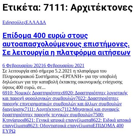
Ετικέτα: 7111: Αρχιτέκτονες
Ειδησούλες
ΕΛΛΑΔΑ
Επίδομα 400 ευρώ στους
αυτοαπασχολούμενους επιστήμονες.
Σε λειτουργία η πλατφόρμα αιτήσεων
6 Φεβρουαρίου 2021
6 Φεβρουαρίου 2021
Σε λειτουργία από σήμερα 5.2.2021 η πλατφόρμα του
Πληροφοριακού Συστήματος «ΕΡΓΑΝΗ» για την υποβολή
δηλώσεων για την καταβολή έκτακτης οικονομικής ενίσχυσης
ύψους 400 ευρώ, σε...
6910: Νομικές Δραστηριότητες
6920: Δραστηριότητες λογιστικής
και παροχή φορολογικών συμβουλών
7022: Δραστηριότητες
παροχής επιχειρηματικών συμβουλών και άλλων συμβουλών
διαχείρισης
7111: Αρχιτέκτονες
7112:Μηχανικοί και συναφείς
δραστηριότητες παροχής τεχνικών συμβουλών
7500:
Κτηνίατροι
8621: Γενικά ιατρικά επαγγέλματα
8622: Ειδικά ιατρικά
επαγγέλματα
8623: Οδοντιατρικά επαγγέλματα
ΕΠΙΔΟΜΑ 400
ΕΥΡΩ