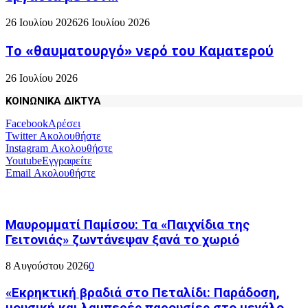
26 Ιουλίου 2026
26 Ιουλίου 2026
Το «θαυματουργό» νερό του Καματερού
26 Ιουλίου 2026
ΚΟΙΝΩΝΙΚΑ ΔΙΚΤΥΑ
Facebook
Αρέσει
Twitter
Ακολουθήστε
Instagram
Ακολουθήστε
Youtube
Εγγραφείτε
Email
Ακολουθήστε
Μαυρομματί Παμίσου: Τα «Παιχνίδια της
Γειτονιάς» ζωντάνεψαν ξανά το χωριό
8 Αυγούστου 2026
0
«Εκρηκτική βραδιά στο Πεταλίδι: Παράδοση,