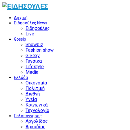
Αρχική
Ειδησούλες News
Ειδησούλες
Live
Gossip
Showbiz
Fashion show
G Sexy
Γυναίκα
Lifestyle
Media
Ελλάδα
Οικονομία
Πολιτική
Διεθνή
Υγεία
Κοινωνικά
Τεχνολογία
Πελοπόννησος
Αργολίδος
Αρκαδίας