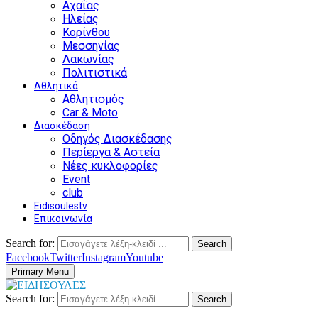
Αχαΐας
Ηλείας
Κορίνθου
Μεσσηνίας
Λακωνίας
Πολιτιστικά
Αθλητικά
Αθλητισμός
Car & Moto
Διασκέδαση
Οδηγός Διασκέδασης
Περίεργα & Αστεία
Νέες κυκλοφορίες
Event
club
Eidisoulestv
Επικοινωνία
Search for:
Search
Facebook
Twitter
Instagram
Youtube
Primary Menu
Search for:
Search