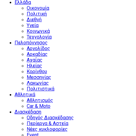
Ελλάδα
Οικονομία
Πολιτική
Διεθνή
Υγεία
Κοινωνικά
Τεχνολογία
Πελοπόννησος
Αργολίδος
Αρκαδίας
Αχαΐας
Ηλείας
Κορίνθου
Μεσσηνίας
Λακωνίας
Πολιτιστικά
Αθλητικά
Αθλητισμός
Car & Moto
Διασκέδαση
Οδηγός Διασκέδασης
Περίεργα & Αστεία
Νέες κυκλοφορίες
Event