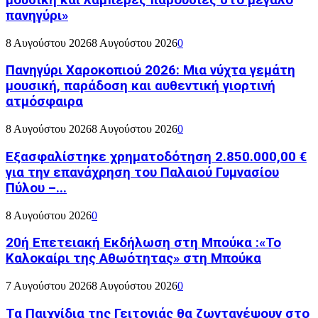
μουσική και λαμπερές παρουσίες στο μεγάλο
πανηγύρι»
8 Αυγούστου 2026
8 Αυγούστου 2026
0
Πανηγύρι Χαροκοπιού 2026: Μια νύχτα γεμάτη
μουσική, παράδοση και αυθεντική γιορτινή
ατμόσφαιρα
8 Αυγούστου 2026
8 Αυγούστου 2026
0
Εξασφαλίστηκε χρηματοδότηση 2.850.000,00 €
για την επανάχρηση του Παλαιού Γυμνασίου
Πύλου –...
8 Αυγούστου 2026
0
20ή Επετειακή Εκδήλωση στη Μπούκα :«Το
Καλοκαίρι της Αθωότητας» στη Μπούκα
7 Αυγούστου 2026
8 Αυγούστου 2026
0
Τα Παιχνίδια της Γειτονιάς θα ζωντανέψουν στο