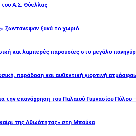
του Α.Σ. Θύελλας
άς» ζωντάνεψαν ξανά το χωριό
σική και λαμπερές παρουσίες στο μεγάλο πανηγύρ
υσική, παράδοση και αυθεντική γιορτινή ατμόσφαι
α την επανάχρηση του Παλαιού Γυμνασίου Πύλου –.
καίρι της Αθωότητας» στη Μπούκα