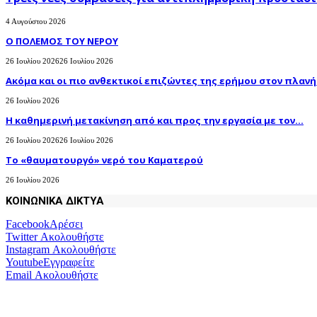
4 Αυγούστου 2026
Ο ΠΟΛΕΜΟΣ ΤΟΥ ΝΕΡΟΥ
26 Ιουλίου 2026
26 Ιουλίου 2026
Ακόμα και οι πιο ανθεκτικοί επιζώντες της ερήμου στον πλανήτ
26 Ιουλίου 2026
H καθημερινή μετακίνηση από και προς την εργασία με τον...
26 Ιουλίου 2026
26 Ιουλίου 2026
Το «θαυματουργό» νερό του Καματερού
26 Ιουλίου 2026
ΚΟΙΝΩΝΙΚΑ ΔΙΚΤΥΑ
Facebook
Αρέσει
Twitter
Ακολουθήστε
Instagram
Ακολουθήστε
Youtube
Εγγραφείτε
Email
Ακολουθήστε