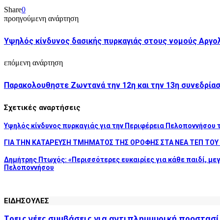
Share
0
προηγούμενη ανάρτηση
Υψηλός κίνδυνος δασικής πυρκαγιάς στους νομούς Αργολί
επόμενη ανάρτηση
Παρακολουθηστε Ζωντανά την 12η και την 13η συνεδρία
Σχετικές αναρτήσεις
Υψηλός κίνδυνος πυρκαγιάς για την Περιφέρεια Πελοποννήσου 
ΓΙΑ ΤΗΝ ΚΑΤΑΡΕΥΣΗ ΤΜΗΜΑΤΟΣ ΤΗΣ ΟΡΟΦΗΣ ΣΤΑ ΝΕΑ ΤΕΠ ΤΟΥ
Δημήτρης Πτωχός: «Περισσότερες ευκαιρίες για κάθε παιδί, μεγ
Πελοποννήσου
ΕΙΔΗΣΟΥΛΕΣ
Τρεις νέες συμβάσεις για αντιπλημμυρική προστασί