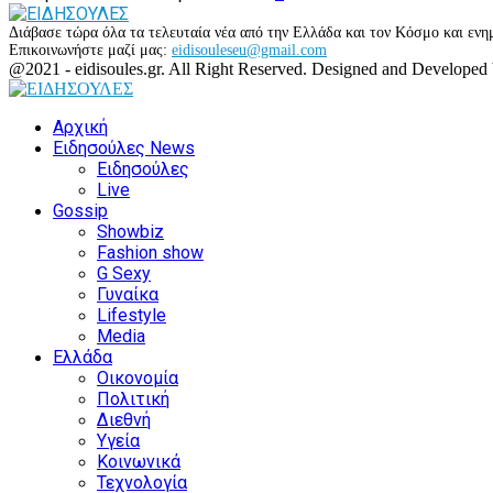
Διάβασε τώρα όλα τα τελευταία νέα από την Ελλάδα και τον Κόσμο και ενημ
Επικοινωνήστε μαζί μας:
eidisouleseu@gmail.com
Facebook
Twitter
Instagram
Youtube
@2021 - eidisoules.gr. All Right Reserved. Designed and Developed
Facebook
Twitter
Instagram
Youtube
Αρχική
Ειδησούλες News
Ειδησούλες
Live
Gossip
Showbiz
Fashion show
G Sexy
Γυναίκα
Lifestyle
Media
Ελλάδα
Οικονομία
Πολιτική
Διεθνή
Υγεία
Κοινωνικά
Τεχνολογία