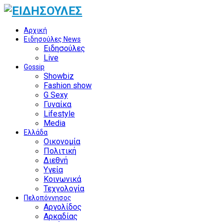
Αρχική
Ειδησούλες News
Ειδησούλες
Live
Gossip
Showbiz
Fashion show
G Sexy
Γυναίκα
Lifestyle
Media
Ελλάδα
Οικονομία
Πολιτική
Διεθνή
Υγεία
Κοινωνικά
Τεχνολογία
Πελοπόννησος
Αργολίδος
Αρκαδίας