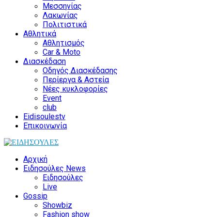
Μεσσηνίας
Λακωνίας
Πολιτιστικά
Αθλητικά
Αθλητισμός
Car & Moto
Διασκέδαση
Οδηγός Διασκέδασης
Περίεργα & Αστεία
Νέες κυκλοφορίες
Event
club
Eidisoulestv
Επικοινωνία
Αρχική
Ειδησούλες News
Ειδησούλες
Live
Gossip
Showbiz
Fashion show