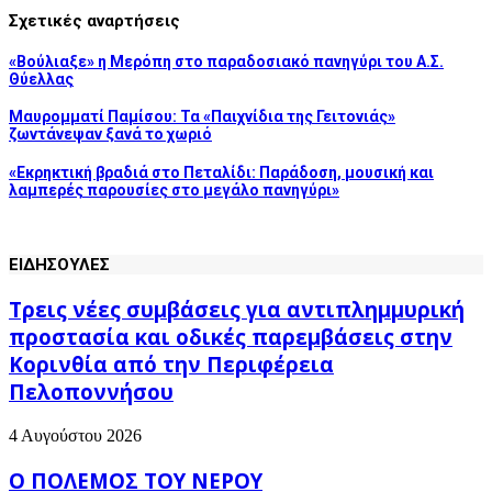
Σχετικές αναρτήσεις
«Βούλιαξε» η Μερόπη στο παραδοσιακό πανηγύρι του Α.Σ.
Θύελλας
Μαυρομματί Παμίσου: Τα «Παιχνίδια της Γειτονιάς»
ζωντάνεψαν ξανά το χωριό
«Εκρηκτική βραδιά στο Πεταλίδι: Παράδοση, μουσική και
λαμπερές παρουσίες στο μεγάλο πανηγύρι»
ΕΙΔΗΣΟΥΛΕΣ
Τρεις νέες συμβάσεις για αντιπλημμυρική
προστασία και οδικές παρεμβάσεις στην
Κορινθία από την Περιφέρεια
Πελοποννήσου
4 Αυγούστου 2026
Ο ΠΟΛΕΜΟΣ ΤΟΥ ΝΕΡΟΥ