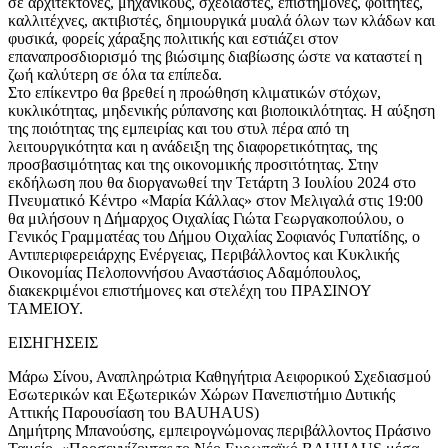
σε αρχιτέκτονες, μηχανικούς, σχεδιαστές, επιστήμονες, φοιτητές,
καλλιτέχνες, ακτιβιστές, δημιουργικά μυαλά όλων των κλάδων και
φυσικά, φορείς χάραξης πολιτικής και εστιάζει στον
επαναπροσδιορισμό της βιώσιμης διαβίωσης ώστε να καταστεί η
ζωή καλύτερη σε όλα τα επίπεδα.
Στο επίκεντρο θα βρεθεί η προώθηση κλιματικών στόχων,
κυκλικότητας, μηδενικής ρύπανσης και βιοποικιλότητας. Η αύξηση
της ποιότητας της εμπειρίας και του στυλ πέρα από τη
λειτουργικότητα και η ανάδειξη της διαφορετικότητας, της
προσβασιμότητας και της οικονομικής προσιτότητας. Στην
εκδήλωση που θα διοργανωθεί την Τετάρτη 3 Ιουλίου 2024 στο
Πνευματικό Κέντρο «Μαρία Κάλλας» στον Μελιγαλά στις 19:00
θα μιλήσουν η Δήμαρχος Οιχαλίας Γιώτα Γεωργακοπούλου, ο
Γενικός Γραμματέας του Δήμου Οιχαλίας Σοφιανός Γυπατίδης, ο
Αντιπεριφερειάρχης Ενέργειας, Περιβάλλοντος και Κυκλικής
Οικονομίας Πελοποννήσου Αναστάσιος Αδαμόπουλος,
διακεκριμένοι επιστήμονες και στελέχη του ΠΡΑΣΙΝΟΥ
ΤΑΜΕΙΟΥ.
ΕΙΣΗΓΗΣΕΙΣ
Μάρω Σίνου, Αναπληρώτρια Καθηγήτρια Αειφορικού Σχεδιασμού
Εσωτερικών και Εξωτερικών Χώρων Πανεπιστήμιο Δυτικής
Αττικής Παρουσίαση του BAUHAUS)
Δημήτρης Μπανούσης, εμπειρογνώμονας περιβάλλοντος Πράσινο