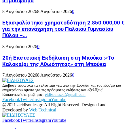
ατμόσφαιρα
8 Αυγούστου 2026
8 Αυγούστου 2026
0
Εξασφαλίστηκε χρηματοδότηση 2.850.000,00 €
για την επανάχρηση του Παλαιού Γυμνασίου
Πύλου –...
8 Αυγούστου 2026
0
20ή Επετειακή Εκδήλωση στη Μπούκα :«Το
Καλοκαίρι της Αθωότητας» στη Μπούκα
7 Αυγούστου 2026
8 Αυγούστου 2026
0
Διάβασε τώρα όλα τα τελευταία νέα από την Ελλάδα και τον Κόσμο και
ενημερώσου άμεσα για τις πρόσφατες ειδήσεις και εξελίξεις!
Επικοινωνήστε μαζί μας:
eidisouleseu@gmail.com
Facebook
Twitter
Instagram
Youtube
@2021 - eidisoules.gr. All Right Reserved. Designed and
Developed by
Web Technical
Facebook
Twitter
Instagram
Youtube