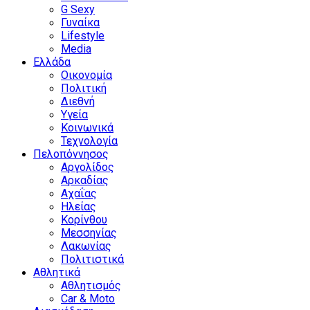
G Sexy
Γυναίκα
Lifestyle
Media
Ελλάδα
Οικονομία
Πολιτική
Διεθνή
Υγεία
Κοινωνικά
Τεχνολογία
Πελοπόννησος
Αργολίδος
Αρκαδίας
Αχαΐας
Ηλείας
Κορίνθου
Μεσσηνίας
Λακωνίας
Πολιτιστικά
Αθλητικά
Αθλητισμός
Car & Moto