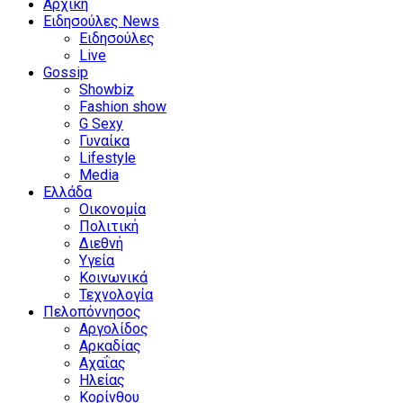
Αρχική
Ειδησούλες News
Ειδησούλες
Live
Gossip
Showbiz
Fashion show
G Sexy
Γυναίκα
Lifestyle
Media
Ελλάδα
Οικονομία
Πολιτική
Διεθνή
Υγεία
Κοινωνικά
Τεχνολογία
Πελοπόννησος
Αργολίδος
Αρκαδίας
Αχαΐας
Ηλείας
Κορίνθου