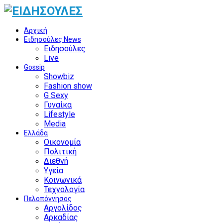
Αρχική
Ειδησούλες News
Ειδησούλες
Live
Gossip
Showbiz
Fashion show
G Sexy
Γυναίκα
Lifestyle
Media
Ελλάδα
Οικονομία
Πολιτική
Διεθνή
Υγεία
Κοινωνικά
Τεχνολογία
Πελοπόννησος
Αργολίδος
Αρκαδίας