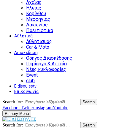
Αχαΐας
Ηλείας
Κορίνθου
Μεσσηνίας
Λακωνίας
Πολιτιστικά
Αθλητικά
Αθλητισμός
Car & Moto
Διασκέδαση
Οδηγός Διασκέδασης
Περίεργα & Αστεία
Νέες κυκλοφορίες
Event
club
Eidisoulestv
Επικοινωνία
Search for:
Search
Facebook
Twitter
Instagram
Youtube
Primary Menu
Search for:
Search