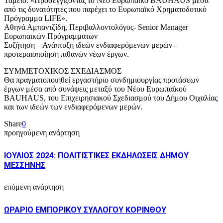
Ταμείο. «Προσεγγίζοντας το Νέο Ευρωπαϊκό BAUHAUS μέσα
από τις δυνατότητες που παρέχει το Ευρωπαϊκό Χρηματοδοτικό
Πρόγραμμα LIFE».
Αθηνά Αμπαντζίδη, Περιβαλλοντολόγος- Senior Manager
Eυρωπαικών Πρόγραμματων
Συζήτηση – Ανάπτυξη ιδεών ενδιαφερόμενων μερών –
προτεραιοποίηση πιθανών νέων έργων.
ΣΥΜΜΕΤΟΧΙΚΟΣ ΣΧΕΔΙΑΣΜΟΣ
Θα πραγματοποιηθεί εργαστήριο συνδημιουργίας προτάσεων
έργων μέσα από συνάψεις μεταξύ του Νέου Ευρωπαϊκού
BAUHAUS, του Επιχειρησιακού Σχεδιασμού του Δήμου Οιχαλίας
και των ιδεών των ενδιαφερόμενων μερών.
Share
0
προηγούμενη ανάρτηση
ΙΟΥΛΙΟΣ 2024: ΠΟΛΙΤΙΣΤΙΚΕΣ ΕΚΔΗΛΩΣΕΙΣ ΔΗΜΟΥ
ΜΕΣΣΗΝΗΣ
επόμενη ανάρτηση
ΩΡΑΡΙΟ ΕΜΠΟΡΙΚΟΥ ΣΥΛΛΟΓΟΥ ΚΟΡΙΝΘΟΥ