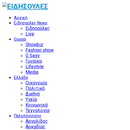
Αρχική
Ειδησούλες News
Ειδησούλες
Live
Gossip
Showbiz
Fashion show
G Sexy
Γυναίκα
Lifestyle
Media
Ελλάδα
Οικονομία
Πολιτική
Διεθνή
Υγεία
Κοινωνικά
Τεχνολογία
Πελοπόννησος
Αργολίδος
Αρκαδίας