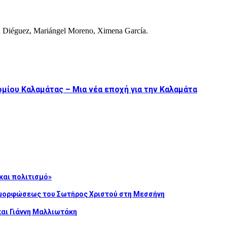
ía Diéguez, Mariángel Moreno, Ximena García.
ομίου Καλαμάτας – Μια νέα εποχή για την Καλαμάτα
και πολιτισμό»
αμορφώσεως του Σωτήρος Χριστού στη Μεσσήνη
και Γιάννη Μαλλιωτάκη