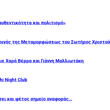
αυθεντικότητα και πολιτισμό»
ρινός της Μεταμορφώσεως του Σωτήρος Χριστού.
με Χαρά Βέρρα και Γιάννη Μαλλιωτάκη
i Night Club
ει και φέτος σημείο αναφοράς...