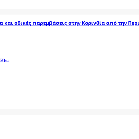
α και οδικές παρεμβάσεις στην Κορινθία από την Πε
η...