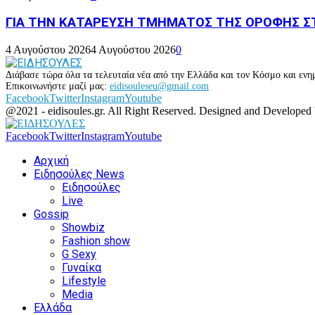
ΓΙΑ ΤΗΝ ΚΑΤΑΡΕΥΣΗ ΤΜΗΜΑΤΟΣ ΤΗΣ ΟΡΟΦΗΣ ΣΤ
4 Αυγούστου 2026
4 Αυγούστου 2026
0
Διάβασε τώρα όλα τα τελευταία νέα από την Ελλάδα και τον Κόσμο και ενημ
Επικοινωνήστε μαζί μας:
eidisouleseu@gmail.com
Facebook
Twitter
Instagram
Youtube
@2021 - eidisoules.gr. All Right Reserved. Designed and Developed
Facebook
Twitter
Instagram
Youtube
Αρχική
Ειδησούλες News
Ειδησούλες
Live
Gossip
Showbiz
Fashion show
G Sexy
Γυναίκα
Lifestyle
Media
Ελλάδα