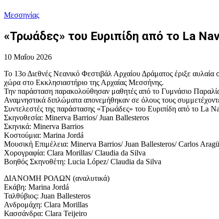
Μεσσηνίας
«Τρωάδες» του Ευριπίδη από το La Nave
10 Μαΐου 2026
Το 13ο Διεθνές Νεανικό Φεστιβάλ Αρχαίου Δράματος έριξε αυλαία 
χώρα στο Εκκλησιαστήριο της Αρχαίας Μεσσήνης.
Την παράσταση παρακολούθησαν μαθητές από το Γυμνάσιο Παραλία
Αναμνηστικά διπλώματα απονεμήθηκαν σε όλους τους συμμετέχοντε
Συντελεστές της παράστασης «Τρωάδες» του Ευριπίδη από το La Nav
Σκηνοθεσία: Minerva Barrios/ Juan Ballesteros
Σκηνικά: Minerva Barrios
Κοστούμια: Marina Jordá
Μουσική Επιμέλεια: Minerva Barrios/ Juan Ballesteros/ Carlos Arag
Χορογραφία: Clara Morillas/ Claudia da Silva
Βοηθός Σκηνοθέτη: Lucia López/ Claudia da Silva
ΔΙΑΝΟΜΗ ΡΟΛΩΝ (αναλυτικά)
Εκάβη: Marina Jordá
Ταλθύβιος: Juan Ballesteros
Ανδρομάχη: Clara Morillas
Κασσάνδρα: Clara Teijeiro