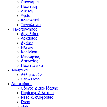
Οικονομία
Πολιτική
Διεθνή
Υγεία
Κοινωνικά
Τεχνολογία
Πελοπόννησος
Αργολίδος
Αρκαδίας
Αχαΐας
Ηλείας
Κορίνθου
Μεσσηνίας
Λακωνίας
Πολιτιστικά
Αθλητικά
Αθλητισμός
Car & Moto
Διασκέδαση
Οδηγός Διασκέδασης
Περίεργα & Αστεία
Νέες κυκλοφορίες
Event
club