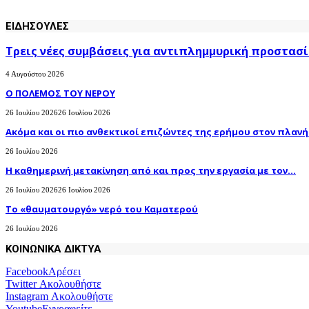
ΕΙΔΗΣΟΥΛΕΣ
Τρεις νέες συμβάσεις για αντιπλημμυρική προστασί
4 Αυγούστου 2026
Ο ΠΟΛΕΜΟΣ ΤΟΥ ΝΕΡΟΥ
26 Ιουλίου 2026
26 Ιουλίου 2026
Ακόμα και οι πιο ανθεκτικοί επιζώντες της ερήμου στον πλανήτ
26 Ιουλίου 2026
H καθημερινή μετακίνηση από και προς την εργασία με τον...
26 Ιουλίου 2026
26 Ιουλίου 2026
Το «θαυματουργό» νερό του Καματερού
26 Ιουλίου 2026
ΚΟΙΝΩΝΙΚΑ ΔΙΚΤΥΑ
Facebook
Αρέσει
Twitter
Ακολουθήστε
Instagram
Ακολουθήστε
Youtube
Εγγραφείτε