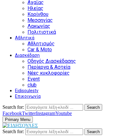
Αχαΐας
Ηλείας
Κορίνθου
Μεσσηνίας
Λακωνίας
Πολιτιστικά
Αθλητικά
Αθλητισμός
Car & Moto
Διασκέδαση
Οδηγός Διασκέδασης
Περίεργα & Αστεία
Νέες κυκλοφορίες
Event
club
Eidisoulestv
Επικοινωνία
Search for:
Search
Facebook
Twitter
Instagram
Youtube
Primary Menu
Search for:
Search