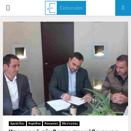
PRIMARY
MENU
Αργολίδος
Κορίνθου
Λακωνίας
Μεσσηνίας