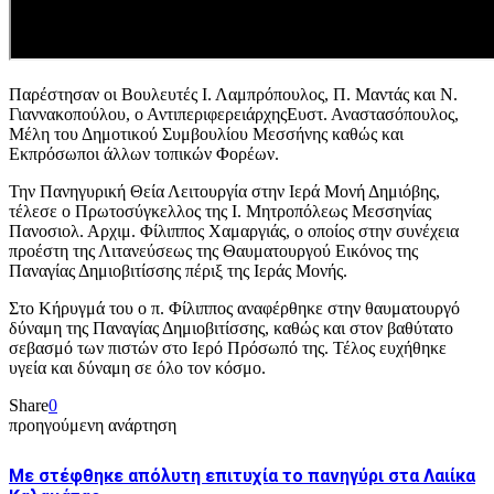
Παρέστησαν οι Βουλευτές Ι. Λαμπρόπουλος, Π. Μαντάς και Ν.
Γιαννακοπούλου, ο ΑντιπεριφερειάρχηςΕυστ. Αναστασόπουλος,
Μέλη του Δημοτικού Συμβουλίου Μεσσήνης καθώς και
Εκπρόσωποι άλλων τοπικών Φορέων.
Την Πανηγυρική Θεία Λειτουργία στην Ιερά Μονή Δημιόβης,
τέλεσε ο Πρωτοσύγκελλος της Ι. Μητροπόλεως Μεσσηνίας
Πανοσιολ. Αρχιμ. Φίλιππος Χαμαργιάς, ο οποίος στην συνέχεια
προέστη της Λιτανεύσεως της Θαυματουργού Εικόνος της
Παναγίας Δημιοβιτίσσης πέριξ της Ιεράς Μονής.
Στο Κήρυγμά του ο π. Φίλιππος αναφέρθηκε στην θαυματουργό
δύναμη της Παναγίας Δημιοβιτίσσης, καθώς και στον βαθύτατο
σεβασμό των πιστών στο Ιερό Πρόσωπό της. Τέλος ευχήθηκε
υγεία και δύναμη σε όλο τον κόσμο.
Share
0
προηγούμενη ανάρτηση
Με στέφθηκε απόλυτη επιτυχία το πανηγύρι στα Λαιίκα