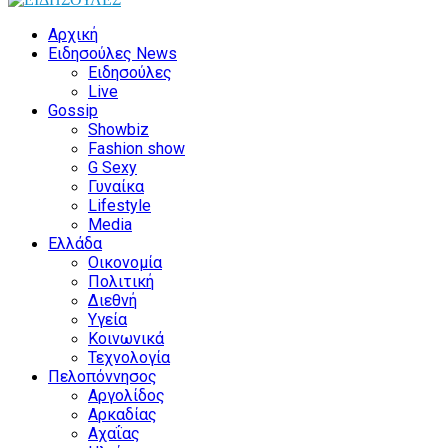
Αρχική
Ειδησούλες News
Ειδησούλες
Live
Gossip
Showbiz
Fashion show
G Sexy
Γυναίκα
Lifestyle
Media
Ελλάδα
Οικονομία
Πολιτική
Διεθνή
Υγεία
Κοινωνικά
Τεχνολογία
Πελοπόννησος
Αργολίδος
Αρκαδίας
Αχαΐας