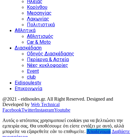
Ηλείας
Κορίνθου
Μεσσηνίας
Λακωνίας
Πολιτιστικά
Αθλητικά
Αθλητισμός
Car & Moto
Διασκέδαση
Οδηγός Διασκέδασης
Περίεργα & Αστεία
Νέες κυκλοφορίες
Event
club
Eidisoulestv
Επικοινωνία
@2021 - eidisoules.gr. All Right Reserved. Designed and
Developed by
Web Technical
Facebook
Twitter
Instagram
Youtube
Αυτός ο ιστότοπος χρησιμοποιεί cookies για να βελτιώσει την
εμπειρία σας. Θα υποθέσουμε ότι είστε εντάξει με αυτό, αλλά
μπορείτε να εξαιρεθείτε εάν το επιθυμείτε.
Αποδέχομαι
Διαβάστε
περισσότερα