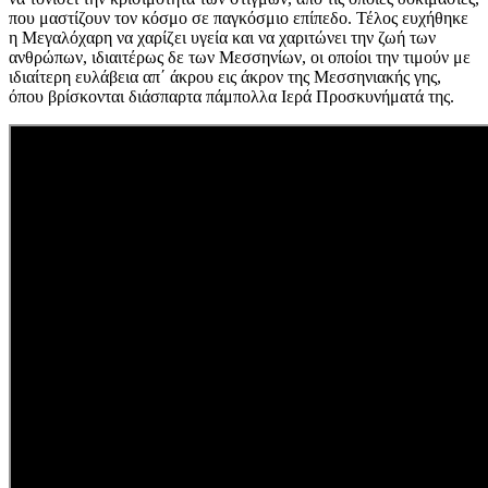
που μαστίζουν τον κόσμο σε παγκόσμιο επίπεδο. Τέλος ευχήθηκε
η Μεγαλόχαρη να χαρίζει υγεία και να χαριτώνει την ζωή των
ανθρώπων, ιδιαιτέρως δε των Μεσσηνίων, οι οποίοι την τιμούν με
ιδιαίτερη ευλάβεια απ΄ άκρου εις άκρον της Μεσσηνιακής γης,
όπου βρίσκονται διάσπαρτα πάμπολλα Ιερά Προσκυνήματά της.