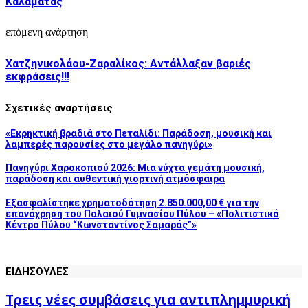
Καλαμάτας
επόμενη ανάρτηση
Χατζηνικολάου-Ζαραλίκος: Αντάλλαξαν βαριές
εκφράσεις!!!
Σχετικές αναρτήσεις
«Εκρηκτική βραδιά στο Πεταλίδι: Παράδοση, μουσική και
λαμπερές παρουσίες στο μεγάλο πανηγύρι»
Πανηγύρι Χαροκοπιού 2026: Μια νύχτα γεμάτη μουσική,
παράδοση και αυθεντική γιορτινή ατμόσφαιρα
Εξασφαλίστηκε χρηματοδότηση 2.850.000,00 € για την
επανάχρηση του Παλαιού Γυμνασίου Πύλου – «Πολιτιστικό
Κέντρο Πύλου “Κωνσταντίνος Σαμαράς”»
ΕΙΔΗΣΟΥΛΕΣ
Τρεις νέες συμβάσεις για αντιπλημμυρική