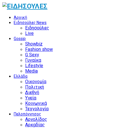
Αρχική
Ειδησούλες News
Ειδησούλες
Live
Gossip
Showbiz
Fashion show
G Sexy
Γυναίκα
Lifestyle
Media
Ελλάδα
Οικονομία
Πολιτική
Διεθνή
Υγεία
Κοινωνικά
Τεχνολογία
Πελοπόννησος
Αργολίδος
Αρκαδίας