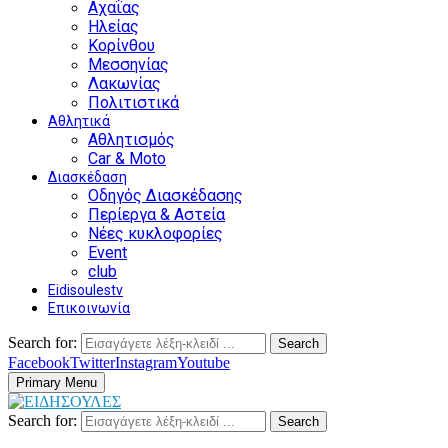
Αχαΐας
Ηλείας
Κορίνθου
Μεσσηνίας
Λακωνίας
Πολιτιστικά
Αθλητικά
Αθλητισμός
Car & Moto
Διασκέδαση
Οδηγός Διασκέδασης
Περίεργα & Αστεία
Νέες κυκλοφορίες
Event
club
Eidisoulestv
Επικοινωνία
Search for:
Search
Facebook
Twitter
Instagram
Youtube
Primary Menu
Search for:
Search