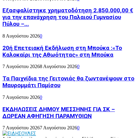
Εξασφαλίστηκε χρηματοδότηση 2.850.000,00 €
για την επανάχρηση του Παλαιού Γυμνασίου
Πύλου –...
8 Αυγούστου 2026
0
20ή Επετειακή Εκδήλωση στη Μπούκα :«Το
Καλοκαίρι της Αθωότητας» στη Μπούκα
7 Αυγούστου 2026
8 Αυγούστου 2026
0
Τα Παιχνίδια της Γειτονιάς θα ζωντανέψουν στο
Μαυρομμάτι Παμίσου
7 Αυγούστου 2026
0
ΕΚΔΗΛΩΣΕΙΣ ΔΗΜΟΥ ΜΕΣΣΗΝΗΣ ΓΙΑ ΣΚ –
ΔΩΡΕΑΝ ΑΦΗΓΗΣΗ ΠΑΡΑΜΥΘΙΩΝ
7 Αυγούστου 2026
7 Αυγούστου 2026
0