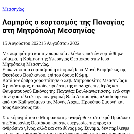
Μεσσηνίας
Λαμπρός ο εορτασμός της Παναγίας
στη Μητρόπολη Μεσσηνίας
15 Αυγούστου 2022
15 Αυγούστου 2022
Με λαμπρότητα και την παρουσία πλήθους πιστών εορτάσθηκε
σήμερα, η Κοίμηση της Υπεραγίας Θεοτόκου στην Ιερά
Μητρόπολη Μεσσηνίας.
Επίκεντρο του εορτασμού η ιστορική Ιερά Μονή Κοιμήσεως της
Θεοτόκου Βουλκάνου, επί του όρους Ιθώμη.
Κατά τον όρθρο χοροστάτησε ο Σεβ. Μητροπολίτης Μεσσηνίας κ.
Χρυσόστομος, ο οποίος προέστη της υποδοχής της Ιεράς και
Θαυματουργού Εικόνος της Παναγίας Βουλκανιωτίσσης, ενώ στην
συνέχεια τέλεσε την πανηγυρική Θεία Λειτουργία, πλαισιούμενος
από τον Καθηγούμενο της Μονής Αρχιμ. Προκόπιο Σμυρνή και
τους Διακόνους του.
Στο κήρυγμά του ο Μητροπολίτης αναφέρθηκε στο Ιερό Πρόσωπο
της Υπεραγίας Θεοτόκου και στις ευεργεσίες της προς το
ανθρώπινο γένος, αλλά και στο έθνος μας. Συνάμα, δεν παρέλειψε
να τονίσει την κρισιμότητα των στιγμών, από τις όποιες δοκιμασίες,