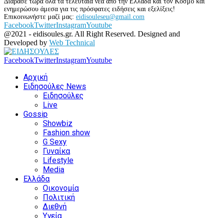
Διάβασε τώρα όλα τα τελευταία νέα από την Ελλάδα και τον Κόσμο και
ενημερώσου άμεσα για τις πρόσφατες ειδήσεις και εξελίξεις!
Επικοινωνήστε μαζί μας:
eidisouleseu@gmail.com
Facebook
Twitter
Instagram
Youtube
@2021 - eidisoules.gr. All Right Reserved. Designed and
Developed by
Web Technical
Facebook
Twitter
Instagram
Youtube
Αρχική
Ειδησούλες News
Ειδησούλες
Live
Gossip
Showbiz
Fashion show
G Sexy
Γυναίκα
Lifestyle
Media
Ελλάδα
Οικονομία
Πολιτική
Διεθνή
Υγεία