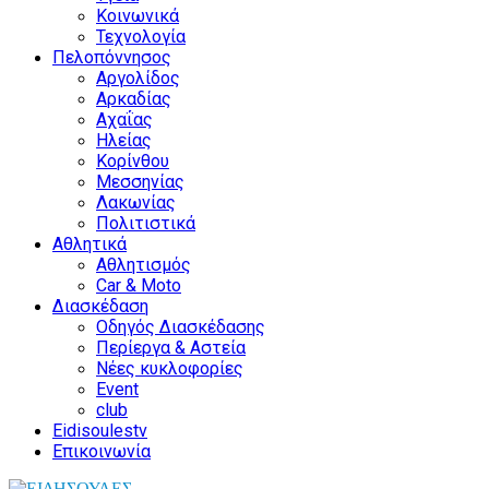
Κοινωνικά
Τεχνολογία
Πελοπόννησος
Αργολίδος
Αρκαδίας
Αχαΐας
Ηλείας
Κορίνθου
Μεσσηνίας
Λακωνίας
Πολιτιστικά
Αθλητικά
Αθλητισμός
Car & Moto
Διασκέδαση
Οδηγός Διασκέδασης
Περίεργα & Αστεία
Νέες κυκλοφορίες
Event
club
Eidisoulestv
Επικοινωνία