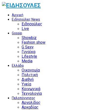
Αρχική
Ειδησούλες News
Ειδησούλες
Live
Gossip
Showbiz
Fashion show
G Sexy
Γυναίκα
Lifestyle
Media
Ελλάδα
Οικονομία
Πολιτική
Διεθνή
Υγεία
Κοινωνικά
Τεχνολογία
Πελοπόννησος
Αργολίδος
Αρκαδίας