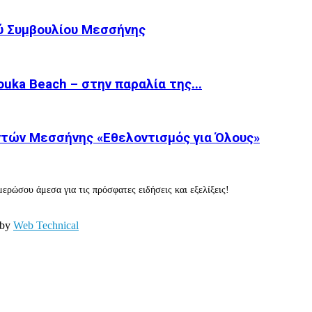
ύ Συμβουλίου Μεσσήνης
ka Beach – στην παραλία της...
τών Μεσσήνης «Εθελοντισμός για Όλους»
ερώσου άμεσα για τις πρόσφατες ειδήσεις και εξελίξεις!
 by
Web Technical