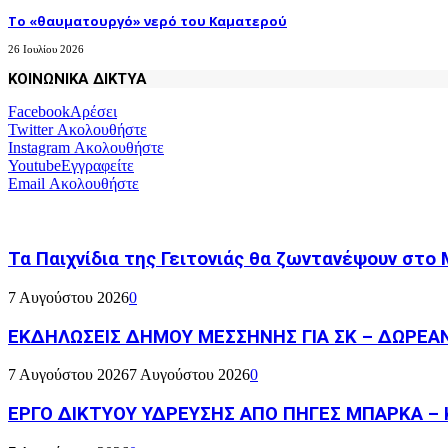
Το «θαυματουργό» νερό του Καματερού
26 Ιουλίου 2026
ΚΟΙΝΩΝΙΚΑ ΔΙΚΤΥΑ
Facebook
Αρέσει
Twitter
Ακολουθήστε
Instagram
Ακολουθήστε
Youtube
Εγγραφείτε
Email
Ακολουθήστε
Τα Παιχνίδια της Γειτονιάς θα ζωντανέψουν στο
7 Αυγούστου 2026
0
ΕΚΔΗΛΩΣΕΙΣ ΔΗΜΟΥ ΜΕΣΣΗΝΗΣ ΓΙΑ ΣΚ – ΔΩΡΕΑ
7 Αυγούστου 2026
7 Αυγούστου 2026
0
ΕΡΓΟ ΔΙΚΤΥΟΥ ΥΔΡΕΥΣΗΣ ΑΠΟ ΠΗΓΕΣ ΜΠΑΡΚΑ – 