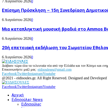
7 Αυγούστου 2026
0
Επίσημη Πρόσκληση – 15η Συνεδρίαση Δημοτικο
6 Αυγούστου 2026
0
Μια καταπληκτική μουσική βραδιά στο Ammos Bou
6 Αυγούστου 2026
0
20ή επετειακή εκδήλωση του Σωματείου Εθελον
6 Αυγούστου 2026
0
Διάβασε τώρα όλα τα τελευταία νέα από την Ελλάδα και τον Κόσμο και ενημ
Επικοινωνήστε μαζί μας:
eidisouleseu@gmail.com
Facebook
Twitter
Instagram
Youtube
@2021 - eidisoules.gr. All Right Reserved. Designed and Developed
Facebook
Twitter
Instagram
Youtube
Αρχική
Ειδησούλες News
Ειδησούλες