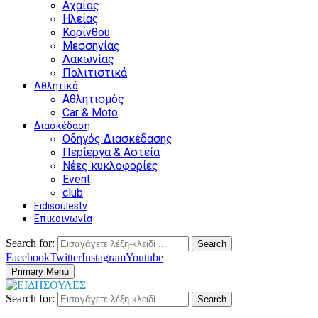
Αχαΐας
Ηλείας
Κορίνθου
Μεσσηνίας
Λακωνίας
Πολιτιστικά
Αθλητικά
Αθλητισμός
Car & Moto
Διασκέδαση
Οδηγός Διασκέδασης
Περίεργα & Αστεία
Νέες κυκλοφορίες
Event
club
Eidisoulestv
Επικοινωνία
Search for:
Search
Facebook
Twitter
Instagram
Youtube
Primary Menu
Search for:
Search