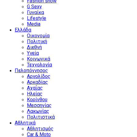
Fashion show
G Sexy
Γυναίκα
Lifestyle
Media
Ελλάδα
Οικονομία
Πολιτική
Διεθνή
Υγεία
Κοινωνικά
Τεχνολογία
Πελοπόννησος
Αργολίδος
Αρκαδίας
Αχαΐας
Ηλείας
Κορίνθου
Μεσσηνίας
Λακωνίας
Πολιτιστικά
Αθλητικά
Αθλητισμός
Car & Moto