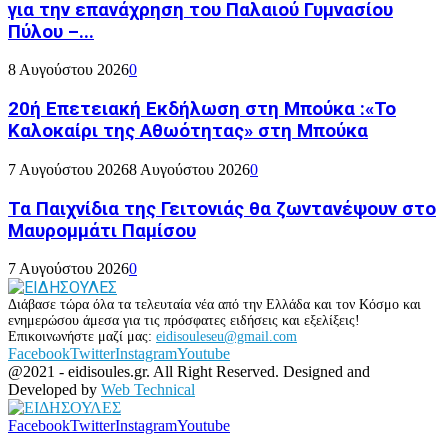
για την επανάχρηση του Παλαιού Γυμνασίου
Πύλου –...
8 Αυγούστου 2026
0
20ή Επετειακή Εκδήλωση στη Μπούκα :«Το
Καλοκαίρι της Αθωότητας» στη Μπούκα
7 Αυγούστου 2026
8 Αυγούστου 2026
0
Τα Παιχνίδια της Γειτονιάς θα ζωντανέψουν στο
Μαυρομμάτι Παμίσου
7 Αυγούστου 2026
0
Διάβασε τώρα όλα τα τελευταία νέα από την Ελλάδα και τον Κόσμο και
ενημερώσου άμεσα για τις πρόσφατες ειδήσεις και εξελίξεις!
Επικοινωνήστε μαζί μας:
eidisouleseu@gmail.com
Facebook
Twitter
Instagram
Youtube
@2021 - eidisoules.gr. All Right Reserved. Designed and
Developed by
Web Technical
Facebook
Twitter
Instagram
Youtube