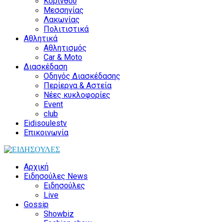
Κορίνθου
Μεσσηνίας
Λακωνίας
Πολιτιστικά
Αθλητικά
Αθλητισμός
Car & Moto
Διασκέδαση
Οδηγός Διασκέδασης
Περίεργα & Αστεία
Νέες κυκλοφορίες
Event
club
Eidisoulestv
Επικοινωνία
Αρχική
Ειδησούλες News
Ειδησούλες
Live
Gossip
Showbiz