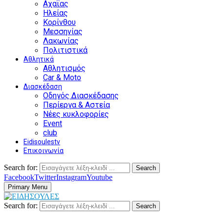
Αχαΐας
Ηλείας
Κορίνθου
Μεσσηνίας
Λακωνίας
Πολιτιστικά
Αθλητικά
Αθλητισμός
Car & Moto
Διασκέδαση
Οδηγός Διασκέδασης
Περίεργα & Αστεία
Νέες κυκλοφορίες
Event
club
Eidisoulestv
Επικοινωνία
Search for:
Search
Facebook
Twitter
Instagram
Youtube
Primary Menu
Search for:
Search