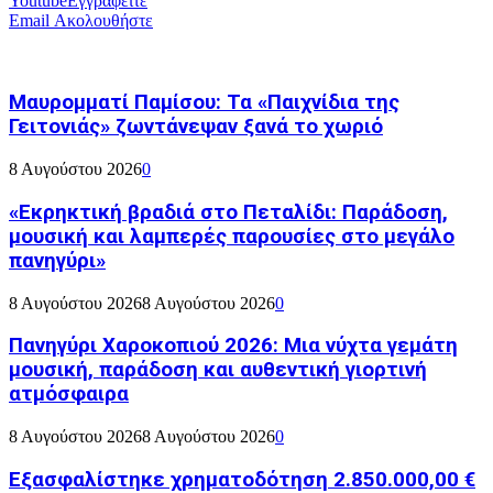
Youtube
Εγγραφείτε
Email
Ακολουθήστε
Μαυρομματί Παμίσου: Τα «Παιχνίδια της
Γειτονιάς» ζωντάνεψαν ξανά το χωριό
8 Αυγούστου 2026
0
«Εκρηκτική βραδιά στο Πεταλίδι: Παράδοση,
μουσική και λαμπερές παρουσίες στο μεγάλο
πανηγύρι»
8 Αυγούστου 2026
8 Αυγούστου 2026
0
Πανηγύρι Χαροκοπιού 2026: Μια νύχτα γεμάτη
μουσική, παράδοση και αυθεντική γιορτινή
ατμόσφαιρα
8 Αυγούστου 2026
8 Αυγούστου 2026
0
Εξασφαλίστηκε χρηματοδότηση 2.850.000,00 €