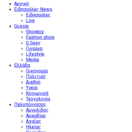
Αρχική
Ειδησούλες News
Ειδησούλες
Live
Gossip
Showbiz
Fashion show
G Sexy
Γυναίκα
Lifestyle
Media
Ελλάδα
Οικονομία
Πολιτική
Διεθνή
Υγεία
Κοινωνικά
Τεχνολογία
Πελοπόννησος
Αργολίδος
Αρκαδίας
Αχαΐας
Ηλείας