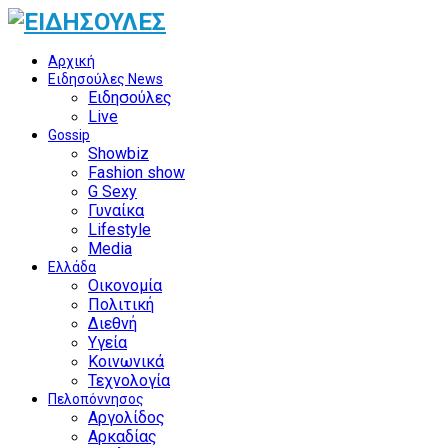
Αρχική
Ειδησούλες News
Ειδησούλες
Live
Gossip
Showbiz
Fashion show
G Sexy
Γυναίκα
Lifestyle
Media
Ελλάδα
Οικονομία
Πολιτική
Διεθνή
Υγεία
Κοινωνικά
Τεχνολογία
Πελοπόννησος
Αργολίδος
Αρκαδίας