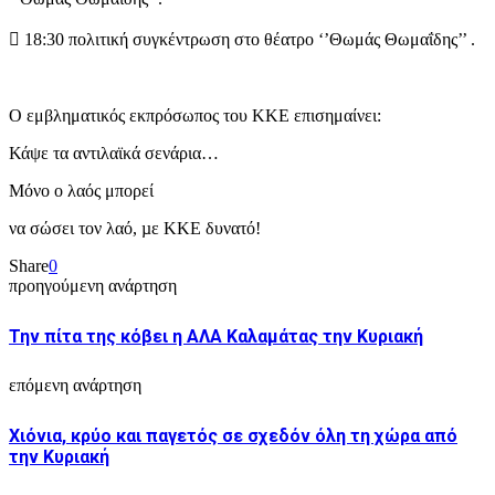
 18:30 πολιτική συγκέντρωση στο θέατρο ‘’Θωμάς Θωμαΐδης’’ .
Ο εμβληματικός εκπρόσωπος του ΚΚΕ επισημαίνει:
Κάψε τα αντιλαϊκά σενάρια…
Μόνο ο λαός μπορεί
να σώσει τον λαό, µε ΚΚΕ δυνατό!
Share
0
προηγούμενη ανάρτηση
Την πίτα της κόβει η ΑΛΑ Καλαμάτας την Κυριακή
επόμενη ανάρτηση
Χιόνια, κρύο και παγετός σε σχεδόν όλη τη χώρα από
την Κυριακή