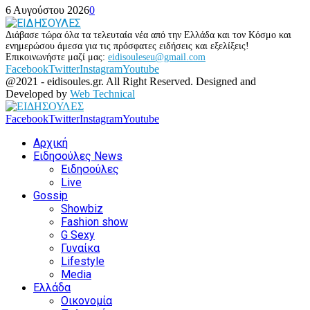
6 Αυγούστου 2026
0
Διάβασε τώρα όλα τα τελευταία νέα από την Ελλάδα και τον Κόσμο και
ενημερώσου άμεσα για τις πρόσφατες ειδήσεις και εξελίξεις!
Επικοινωνήστε μαζί μας:
eidisouleseu@gmail.com
Facebook
Twitter
Instagram
Youtube
@2021 - eidisoules.gr. All Right Reserved. Designed and
Developed by
Web Technical
Facebook
Twitter
Instagram
Youtube
Αρχική
Ειδησούλες News
Ειδησούλες
Live
Gossip
Showbiz
Fashion show
G Sexy
Γυναίκα
Lifestyle
Media
Ελλάδα
Οικονομία