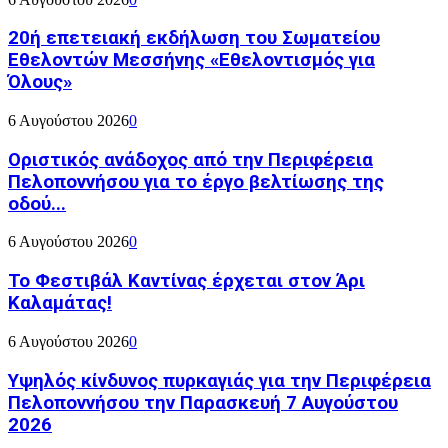
20ή επετειακή εκδήλωση του Σωματείου
Εθελοντών Μεσσήνης «Εθελοντισμός για
Όλους»
6 Αυγούστου 2026
0
Οριστικός ανάδοχος από την Περιφέρεια
Πελοποννήσου για το έργο βελτίωσης της
οδού...
6 Αυγούστου 2026
0
Το Φεστιβάλ Καντίνας έρχεται στον Άρι
Καλαμάτας!
6 Αυγούστου 2026
0
Υψηλός κίνδυνος πυρκαγιάς για την Περιφέρεια
Πελοποννήσου την Παρασκευή 7 Αυγούστου
2026