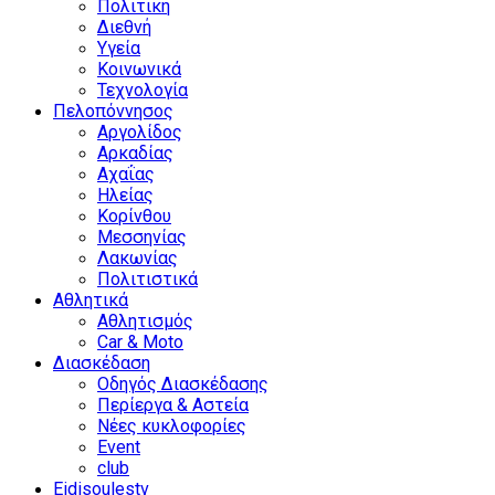
Πολιτική
Διεθνή
Υγεία
Κοινωνικά
Τεχνολογία
Πελοπόννησος
Αργολίδος
Αρκαδίας
Αχαΐας
Ηλείας
Κορίνθου
Μεσσηνίας
Λακωνίας
Πολιτιστικά
Αθλητικά
Αθλητισμός
Car & Moto
Διασκέδαση
Οδηγός Διασκέδασης
Περίεργα & Αστεία
Νέες κυκλοφορίες
Event
club
Eidisoulestv