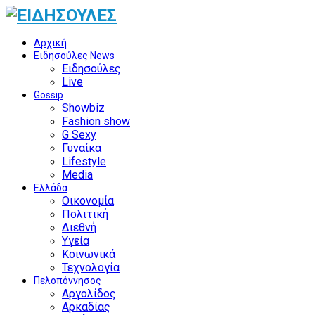
Αρχική
Ειδησούλες News
Ειδησούλες
Live
Gossip
Showbiz
Fashion show
G Sexy
Γυναίκα
Lifestyle
Media
Ελλάδα
Οικονομία
Πολιτική
Διεθνή
Υγεία
Κοινωνικά
Τεχνολογία
Πελοπόννησος
Αργολίδος
Αρκαδίας