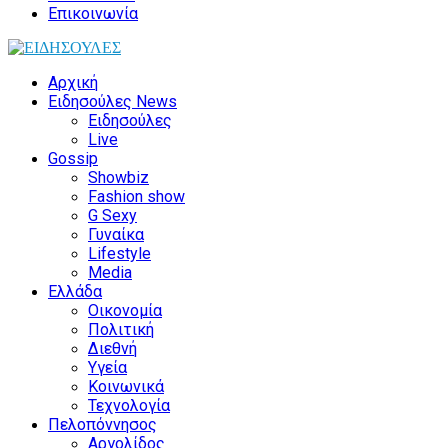
Επικοινωνία
Αρχική
Ειδησούλες News
Ειδησούλες
Live
Gossip
Showbiz
Fashion show
G Sexy
Γυναίκα
Lifestyle
Media
Ελλάδα
Οικονομία
Πολιτική
Διεθνή
Υγεία
Κοινωνικά
Τεχνολογία
Πελοπόννησος
Αργολίδος