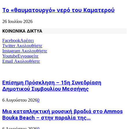
Το «θαυματουργό» νερό του Καματερού
26 Ιουλίου 2026
ΚΟΙΝΩΝΙΚΑ ΔΙΚΤΥΑ
Facebook
Αρέσει
Twitter
Ακολουθήστε
Instagram
Ακολουθήστε
Youtube
Εγγραφείτε
Email
Ακολουθήστε
Επίσημη Πρόσκληση – 15η Συνεδρίαση
Δημοτικού Συμβουλίου Μεσσήνης
6 Αυγούστου 2026
0
Μια καταπληκτική μουσική βραδιά στο Ammos
Bouka Beach – στην παραλία της...
6 Αυγούστου 2026
0