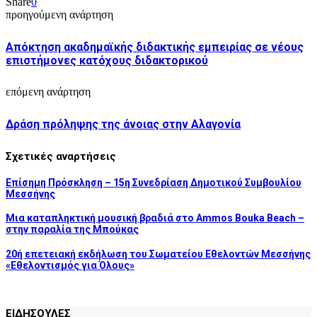
Share
0
προηγούμενη ανάρτηση
Απόκτηση ακαδημαϊκής διδακτικής εμπειρίας σε νέους
επιστήμονες κατόχους διδακτορικού
επόμενη ανάρτηση
Δράση πρόληψης της άνοιας στην Αλαγονία
Σχετικές αναρτήσεις
Επίσημη Πρόσκληση – 15η Συνεδρίαση Δημοτικού Συμβουλίου
Μεσσήνης
Μια καταπληκτική μουσική βραδιά στο Ammos Bouka Beach –
στην παραλία της Μπούκας
20ή επετειακή εκδήλωση του Σωματείου Εθελοντών Μεσσήνης
«Εθελοντισμός για Όλους»
ΕΙΔΗΣΟΥΛΕΣ