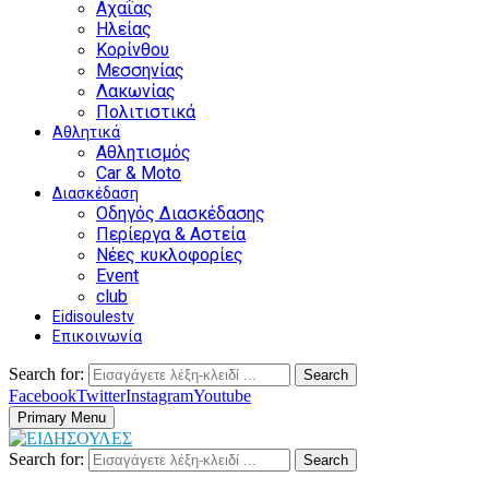
Αχαΐας
Ηλείας
Κορίνθου
Μεσσηνίας
Λακωνίας
Πολιτιστικά
Αθλητικά
Αθλητισμός
Car & Moto
Διασκέδαση
Οδηγός Διασκέδασης
Περίεργα & Αστεία
Νέες κυκλοφορίες
Event
club
Eidisoulestv
Επικοινωνία
Search for:
Search
Facebook
Twitter
Instagram
Youtube
Primary Menu
Search for:
Search