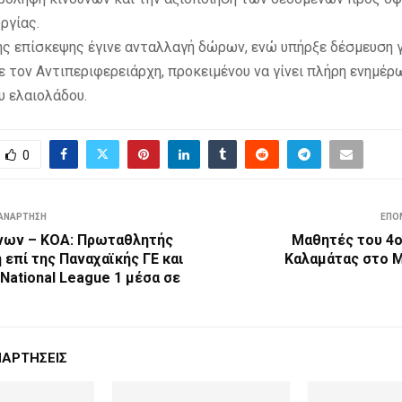
ργίας.
ης επίσκεψης έγινε ανταλλαγή δώρων, ενώ υπήρξε δέσμευση γ
 τον Αντιπεριφερειάρχη, προκειμένου να γίνει πλήρη ενημέρ
υ ελαιολάδου.
0
ΑΝΆΡΤΗΣΗ
ΕΠΌ
άνων – ΚΟΑ: Πρωταθλητής
Μαθητές του 4ο
η επί της Παναχαϊκής ΓΕ και
Καλαμάτας στο 
National League 1 μέσα σε
ΝΑΡΤΉΣΕΙΣ