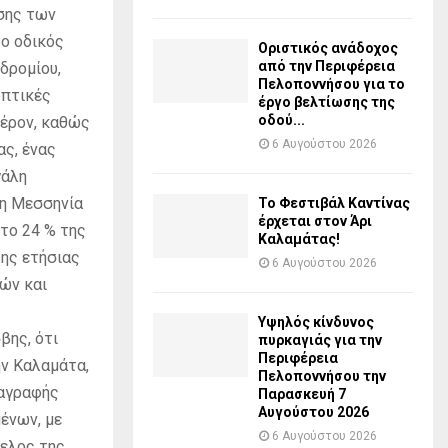
σης των
ο οδικός
Οριστικός ανάδοχος
από την Περιφέρεια
δρομίου,
Πελοποννήσου για το
οπτικές
έργο βελτίωσης της
οδού...
φέρον, καθώς
6 Αυγούστου 2026
ας, ένας
γάλη
 η Μεσσηνία
Το Φεστιβάλ Καντίνας
έρχεται στον Άρι
το 24 % της
Καλαμάτας!
της ετήσιας
6 Αυγούστου 2026
ών και
Υψηλός κίνδυνος
βης, ότι
πυρκαγιάς για την
Περιφέρεια
ην Καλαμάτα,
Πελοποννήσου την
ταγραφής
Παρασκευή 7
Αυγούστου 2026
ένων, με
6 Αυγούστου 2026
φελος της