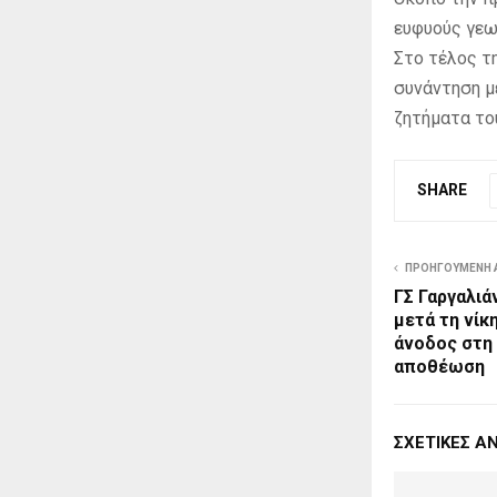
ευφυούς γεω
Στο τέλος τ
συνάντηση με
ζητήματα το
SHARE
ΠΡΟΗΓΟΎΜΕΝΗ 
ΓΣ Γαργαλι
μετά τη νίκ
άνοδος στη 
αποθέωση
ΣΧΕΤΙΚΈΣ Α