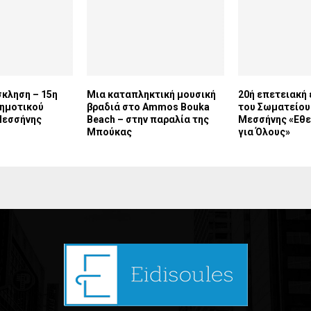
κληση – 15η
Μια καταπληκτική μουσική
20ή επετειακή
Δημοτικού
βραδιά στο Ammos Bouka
του Σωματείου
Μεσσήνης
Beach – στην παραλία της
Μεσσήνης «Εθε
Μπούκας
για Όλους»