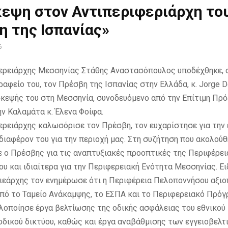
κεψη στον Αντιπεριφεριάρχη το
 της Ισπανίας»
6
ερειάρχης Μεσσηνίας Στάθης Αναστασόπουλος υποδέχθηκε, 
ραφείο του, τον Πρέσβη της Ισπανίας στην Ελλάδα, κ. Jorge 
σκεψής του στη Μεσσηνία, συνοδευόμενο από την Επίτιμη Πρό
ην Καλαμάτα κ. Έλενα Φοίφα.
ερειάρχης καλωσόρισε τον Πρέσβη, τον ευχαρίστησε για την
νδιαφέρον του για την περιοχή μας. Στη συζήτηση που ακολού
 ο Πρέσβης για τις αναπτυξιακές προοπτικές της Περιφέρει
υ και ιδιαίτερα για την Περιφερειακή Ενότητα Μεσσηνίας. Ει
ιεάρχης τον ενημέρωσε ότι η Περιφέρεια Πελοποννήσου αξι
πό το Ταμείο Ανάκαμψης, το ΕΣΠΑ και το Περιφερειακό Πρό
λοποίησε έργα βελτίωσης της οδικής ασφάλειας του εθνικού 
οδικού δικτύου, καθώς και έργα αναβάθμισης των εγγειοβελ