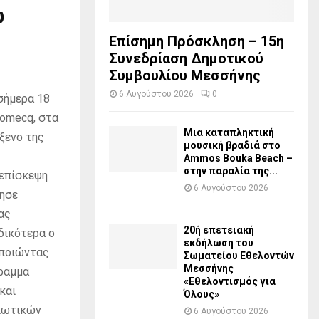
υ
Επίσημη Πρόσκληση – 15η
Συνεδρίαση Δημοτικού
Συμβουλίου Μεσσήνης
6 Αυγούστου 2026
0
σήμερα 18
Domecq, στα
Μια καταπληκτική
ξενο της
μουσική βραδιά στο
Ammos Bouka Beach –
στην παραλία της...
 επίσκεψη
6 Αυγούστου 2026
θησε
ας
20ή επετειακή
δικότερα ο
εκδήλωση του
οποιώντας
Σωματείου Εθελοντών
Μεσσήνης
γραμμα
«Εθελοντισμός για
και
Όλους»
τιωτικών
6 Αυγούστου 2026