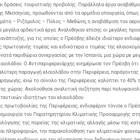
ι δράσεις τουριστικής προβολής. Παράλληλα έργα αναβάθμι
ς Μεσσηνίας, προωθούνται από τα αρμόδια υπουργεία, όπως 
μάτα – Ριζόμυλος – Πύλος – Μεθώνη, η αναβάθμιση του αερο
α μεγάλα αρδευτικά έργα. Αναλύθηκαν επίσης οι μεγάλες προ
ανάπτυξης, για τις οποίες ο Πρέσβης έδειξε ιδιαίτερο ενδια
ός πρωτογενής τομέας και ειδικότερα ο τομέας της ελαιοκομί
υνατά περιθώρια συνεργασίας με την Ισπανία, μια χώρα με με
αιολάδου. Ο Αντιπεριφερειάρχης ενημέρωσε τον Πρέσβη ότι
γαλύτερη παραγωγή ελαιολάδου στην Περιφέρεια, παράγοντας 
αραγωγής, ενώ το σύνολο της Περιφέρειας καλύπτει το 40% 
ης χώρας. Ακολούθησε αναλυτική συζήτηση περί πολυφαινολ
τευτικών ιδιοτήτων του ελαιολάδου.
ις πρωτοβουλίες της Περιφέρειας, ενδιαφέρον τόνισε ο Πρέσ
 δημιουργία του Παρατηρητηρίου Κλιματικής Προσαρμογής στ
ιολόγησης της πορείας της κλιματικής αλλαγής μέσω της κα
αι πληροφοριών, την παρακολούθηση των κλιματικών φαινομ
ρόληψη κινδύνων και την αξιοποίηση των δεδομένων προς ό