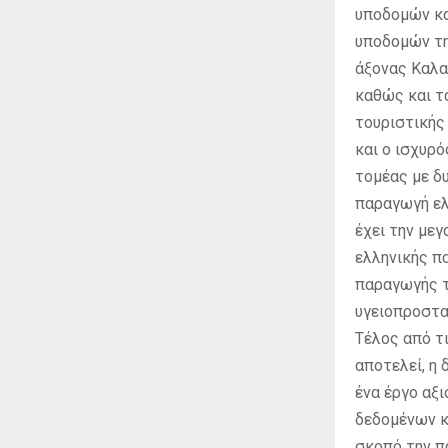
υποδομών κα
υποδομών τη
άξονας Καλα
καθώς και τ
τουριστικής 
και ο ισχυρ
τομέας με δ
παραγωγή ελ
έχει την με
ελληνικής π
παραγωγής τ
υγειοπροστα
Τέλος από τ
αποτελεί, η
ένα έργο αξ
δεδομένων κ
σκοπό την π