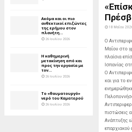
«Επίσ
Πρέσβη
Ακόμα και οι πιο
ανθεκτικοί επιζώντες
18 Μαΐου 202
της ερήμου στον
πλανήτη...
26 Ιουλίου 2026
Ο Αντιπεριφ
Μαΐου στο γ
H καθημερινή
πλαίσια επί
μετακίνηση από και
Ισπανίας στ
προς την εργασία με
τον...
Ο Αντιπεριφ
26 Ιουλίου 2026
και για το ε
ενημερώθηκε
Το «θαυματουργό»
Πελοποννήσο
νερό του Καματερού
Αντιπεριφερ
26 Ιουλίου 2026
πιστώσεις α
Ανάπτυξης υ
επαρχιακού 