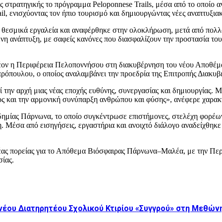
ς στρατηγικής το πρόγραμμα Peloponnese Trails, μέσα από το οποίο 
l, ενισχύοντας τον ήπιο τουρισμό και δημιουργώντας νέες αναπτυξια
 θεσμικά εργαλεία και αναφέρθηκε στην ολοκλήρωση, μετά από πολλ
νη ανάπτυξη, με σαφείς κανόνες που διασφαλίζουν την προστασία του 
έον η Περιφέρεια Πελοποννήσου στη διακυβέρνηση του νέου Αποθέματ
όπουλου, ο οποίος αναλαμβάνει την προεδρία της Επιτροπής Διακυβ
την αρχή μιας νέας εποχής ευθύνης, συνεργασίας και δημιουργίας. 
ος και την αρμονική συνύπαρξη ανθρώπου και φύσης», ανέφερε χαρακ
δημίας Πάρνωνα, το οποίο συγκέντρωσε επιστήμονες, στελέχη φορέων,
. Μέσα από εισηγήσεις, εργαστήρια και ανοιχτό διάλογο αναδείχθηκε
.
ας πορείας για το Απόθεμα Βιόσφαιρας Πάρνωνα–Μαλέα, με την Περ
σίας.
 νέου Διατηρητέου Σχολικού Κτιρίου «Συγγρού» στη Μεθών