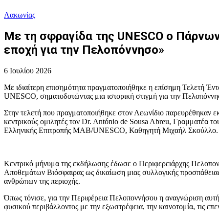
Λακωνίας
Με τη σφραγίδα της UNESCO ο Πάρνωνα
εποχή για την Πελοπόννησο»
6 Ιουλίου 2026
Με ιδιαίτερη επισημότητα πραγματοποιήθηκε η επίσημη Τελετή 
UNESCO, σηματοδοτώντας μια ιστορική στιγμή για την Πελοπόννησο
Στην τελετή που πραγματοποιήθηκε στον Λεωνίδιο παρευρέθηκαν εκ
κεντρικούς ομιλητές τον Dr. António de Sousa Abreu, Γραμματέ
Ελληνικής Επιτροπής MAB/UNESCO, Καθηγητή Μιχαήλ Σκούλλο.
Κεντρικό μήνυμα της εκδήλωσης έδωσε ο Περιφερειάρχης Πελοπον
Αποθεμάτων Βιόσφαιρας ως δικαίωση μιας συλλογικής προσπάθειας π
ανθρώπων της περιοχής.
Όπως τόνισε, για την Περιφέρεια Πελοποννήσου η αναγνώριση αυτή 
φυσικού περιβάλλοντος με την εξωστρέφεια, την καινοτομία, τις επε