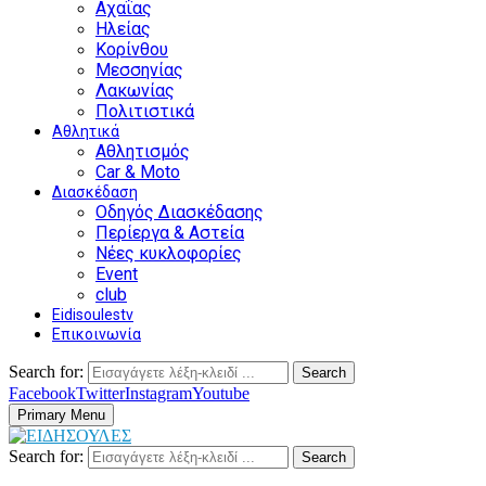
Αχαΐας
Ηλείας
Κορίνθου
Μεσσηνίας
Λακωνίας
Πολιτιστικά
Αθλητικά
Αθλητισμός
Car & Moto
Διασκέδαση
Οδηγός Διασκέδασης
Περίεργα & Αστεία
Νέες κυκλοφορίες
Event
club
Eidisoulestv
Επικοινωνία
Search for:
Search
Facebook
Twitter
Instagram
Youtube
Primary Menu
Search for:
Search