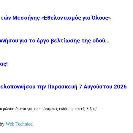
τών Μεσσήνης «Εθελοντισμός για Όλους»
νήσου για το έργο βελτίωσης της οδού...
ας!
 Πελοποννήσου την Παρασκευή 7 Αυγούστου 2026
ερώσου άμεσα για τις πρόσφατες ειδήσεις και εξελίξεις!
 by
Web Technical