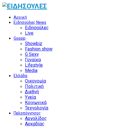
Αρχική
Ειδησούλες News
Ειδησούλες
Live
Gossip
Showbiz
Fashion show
G Sexy
Γυναίκα
Lifestyle
Media
Ελλάδα
Οικονομία
Πολιτική
Διεθνή
Υγεία
Κοινωνικά
Τεχνολογία
Πελοπόννησος
Αργολίδος
Αρκαδίας