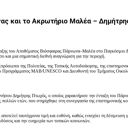
ς και το Ακρωτήριο Μαλέα – Δημήτρης 
Ένταξης του Αποθέματος Βιόσφαιρας Πάρνωνα–Μαλέα στο Παγκόσμιο
 και μια σημαντική διεθνή αναγνώριση για την περιοχή.
πρόσωποι της Πολιτείας, της Τοπικής Αυτοδιοίκησης, της επιστημον
α του Προγράμματος MAB/UNESCO και Διευθυντή του Τμήματος Οικολ
νήσου Δημήτρης Πτωχός, ο οποίος χαρακτήρισε την ένταξη του Πάρ
ολλών ετών, που στηρίχθηκε στη συνεργασία της επιστημονικής κοιν
αποτελεί ταυτόχρονα τιμή και ευθύνη, καθώς ενισχύει τη δέσμευση γ
νδύσεις και την ευημερία των τοπικών κοινωνιών.