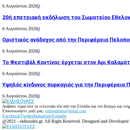
6 Αυγούστου 2026
0
20ή επετειακή εκδήλωση του Σωματείου Εθελον
6 Αυγούστου 2026
0
Οριστικός ανάδοχος από την Περιφέρεια Πελοπον
6 Αυγούστου 2026
0
Το Φεστιβάλ Καντίνας έρχεται στον Άρι Καλαμάτ
6 Αυγούστου 2026
0
Υψηλός κίνδυνος πυρκαγιάς για την Περιφέρεια
6 Αυγούστου 2026
0
Διάβασε τώρα όλα τα τελευταία νέα από την Ελλάδα και τον Κόσμο και ενημ
Επικοινωνήστε μαζί μας:
eidisouleseu@gmail.com
Facebook
Twitter
Instagram
Youtube
@2021 - eidisoules.gr. All Right Reserved. Designed and Developed