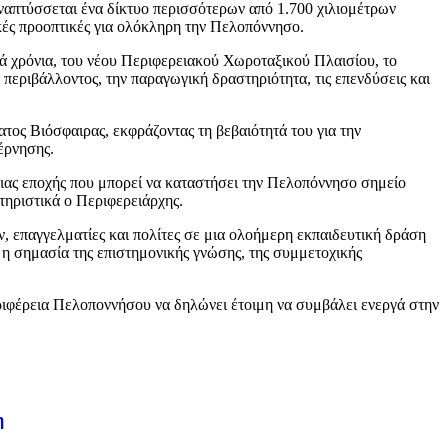
αναπτύσσεται ένα δίκτυο περισσότερων από 1.700 χιλιομέτρων
κές προοπτικές για ολόκληρη την Πελοπόννησο.
ά χρόνια, του νέου Περιφερειακού Χωροταξικού Πλαισίου, το
περιβάλλοντος, την παραγωγική δραστηριότητα, τις επενδύσεις και
ος Βιόσφαιρας, εκφράζοντας τη βεβαιότητά του για την
έρνησης.
Μιας εποχής που μπορεί να καταστήσει την Πελοπόννησο σημείο
τηριστικά ο Περιφερειάρχης.
 επαγγελματίες και πολίτες σε μια ολοήμερη εκπαιδευτική δράση
 η σημασία της επιστημονικής γνώσης, της συμμετοχικής
ιφέρεια Πελοποννήσου να δηλώνει έτοιμη να συμβάλει ενεργά στην
η