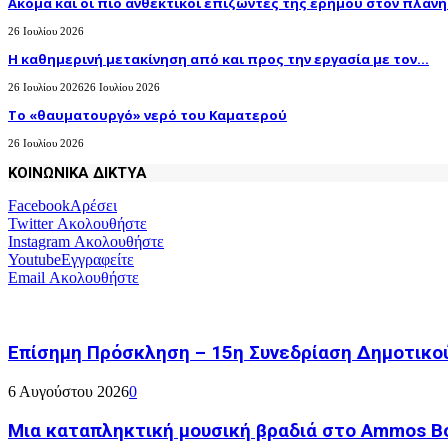
Ακόμα και οι πιο ανθεκτικοί επιζώντες της ερήμου στον πλανήτ
26 Ιουλίου 2026
H καθημερινή μετακίνηση από και προς την εργασία με τον...
26 Ιουλίου 2026
26 Ιουλίου 2026
Το «θαυματουργό» νερό του Καματερού
26 Ιουλίου 2026
ΚΟΙΝΩΝΙΚΑ ΔΙΚΤΥΑ
Facebook
Αρέσει
Twitter
Ακολουθήστε
Instagram
Ακολουθήστε
Youtube
Εγγραφείτε
Email
Ακολουθήστε
Επίσημη Πρόσκληση – 15η Συνεδρίαση Δημοτικο
6 Αυγούστου 2026
0
Μια καταπληκτική μουσική βραδιά στο Ammos Bou