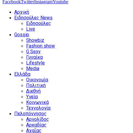
Facebook
Twitter
Instagram
Youtube
Αρχική
Ειδησούλες News
Ειδησούλες
Live
Gossip
Showbiz
Fashion show
G Sexy
Γυναίκα
Lifestyle
Media
Ελλάδα
Οικονομία
Πολιτική
Διεθνή
Υγεία
Κοινωνικά
Τεχνολογία
Πελοπόννησος
Αργολίδος
Αρκαδίας
Αχαΐας