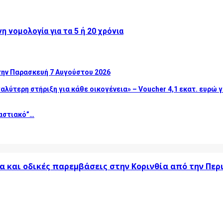
 νομολογία για τα 5 ή 20 χρόνια
την Παρασκευή 7 Αυγούστου 2026
αλύτερη στήριξη για κάθε οικογένεια» – Voucher 4,1 εκατ. ευρώ
οαστιακό”…
α και οδικές παρεμβάσεις στην Κορινθία από την Πε