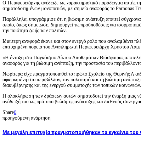
Ο Περιφερειάρχης ανέδειξε ως χαρακτηριστικό παράδειγμα αυτής τη
σηματοδοτημένων μονοπατιών, με σημείο αναφοράς το Parnonas Trai
Παράλληλα, υπογράμμισε ότι η βιώσιμη ανάπτυξη απαιτεί σύγχρονα
οποίο, όπως σημείωσε, δημιουργεί τις προϋποθέσεις για ισορροπημέ
την ποιότητα ζωής των πολιτών.
Ιδιαίτερη αναφορά έκανε και στον ενεργό ρόλο που αναλαμβάνει πλ
επιτυχημένη πορεία του Αναπληρωτή Περιφερειάρχη Χρήστου Λαμπρ
«Η ένταξη στο Παγκόσμιο Δίκτυο Αποθεμάτων Βιόσφαιρας αποτελεί 
αναφοράς για τη βιώσιμη ανάπτυξη, την προστασία του περιβάλλοντ
Νωρίτερα είχε πραγματοποιηθεί το πρώτο Σχολείο της Θερινής Ακα
αφιερωμένη στο περιβάλλον, τον πολιτισμό και τη βιώσιμη ανάπτυξη
διακυβέρνησης και της ενεργού συμμετοχής των τοπικών κοινωνιών
Η ολοκλήρωση των δράσεων αυτών σηματοδοτεί την έναρξη μιας νέ
ανάδειξή του ως πρότυπο βιώσιμης ανάπτυξης και διεθνούς συνεργα
Share
0
προηγούμενη ανάρτηση
Με μεγάλη επιτυχία πραγματοποιήθηκαν τα εγκαίνια του