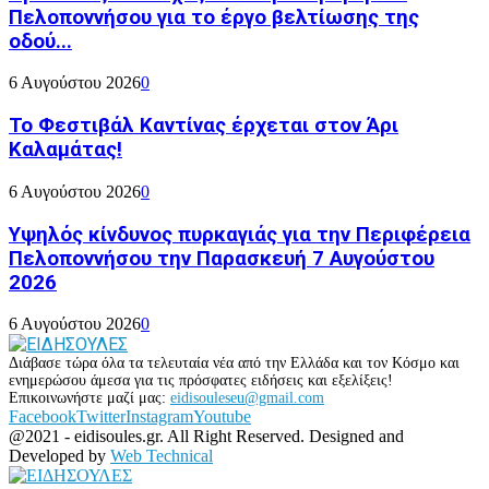
Πελοποννήσου για το έργο βελτίωσης της
οδού...
6 Αυγούστου 2026
0
Το Φεστιβάλ Καντίνας έρχεται στον Άρι
Καλαμάτας!
6 Αυγούστου 2026
0
Υψηλός κίνδυνος πυρκαγιάς για την Περιφέρεια
Πελοποννήσου την Παρασκευή 7 Αυγούστου
2026
6 Αυγούστου 2026
0
Διάβασε τώρα όλα τα τελευταία νέα από την Ελλάδα και τον Κόσμο και
ενημερώσου άμεσα για τις πρόσφατες ειδήσεις και εξελίξεις!
Επικοινωνήστε μαζί μας:
eidisouleseu@gmail.com
Facebook
Twitter
Instagram
Youtube
@2021 - eidisoules.gr. All Right Reserved. Designed and
Developed by
Web Technical