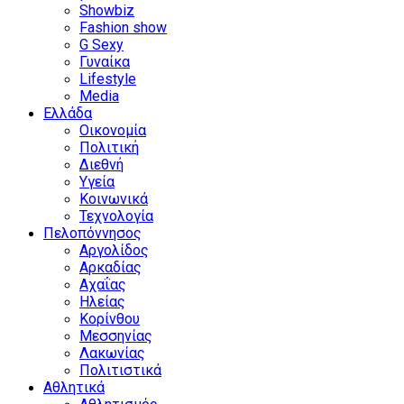
Showbiz
Fashion show
G Sexy
Γυναίκα
Lifestyle
Media
Ελλάδα
Οικονομία
Πολιτική
Διεθνή
Υγεία
Κοινωνικά
Τεχνολογία
Πελοπόννησος
Αργολίδος
Αρκαδίας
Αχαΐας
Ηλείας
Κορίνθου
Μεσσηνίας
Λακωνίας
Πολιτιστικά
Αθλητικά