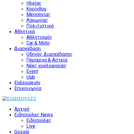
Ηλείας
Κορίνθου
Μεσσηνίας
Λακωνίας
Πολιτιστικά
Αθλητικά
Αθλητισμός
Car & Moto
Διασκέδαση
Οδηγός Διασκέδασης
Περίεργα & Αστεία
Νέες κυκλοφορίες
Event
club
Eidisoulestv
Επικοινωνία
Αρχική
Ειδησούλες News
Ειδησούλες
Live
Gossip