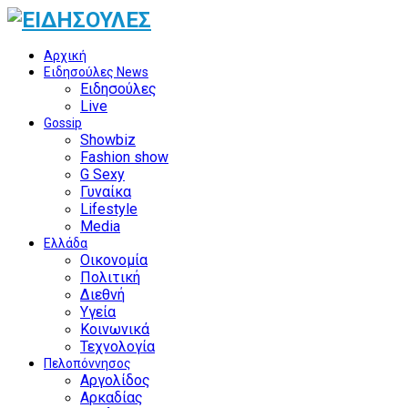
Αρχική
Ειδησούλες News
Ειδησούλες
Live
Gossip
Showbiz
Fashion show
G Sexy
Γυναίκα
Lifestyle
Media
Ελλάδα
Οικονομία
Πολιτική
Διεθνή
Υγεία
Κοινωνικά
Τεχνολογία
Πελοπόννησος
Αργολίδος
Αρκαδίας