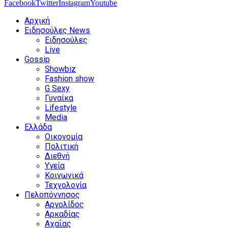
Facebook
Twitter
Instagram
Youtube
Αρχική
Ειδησούλες News
Ειδησούλες
Live
Gossip
Showbiz
Fashion show
G Sexy
Γυναίκα
Lifestyle
Media
Ελλάδα
Οικονομία
Πολιτική
Διεθνή
Υγεία
Κοινωνικά
Τεχνολογία
Πελοπόννησος
Αργολίδος
Αρκαδίας
Αχαΐας