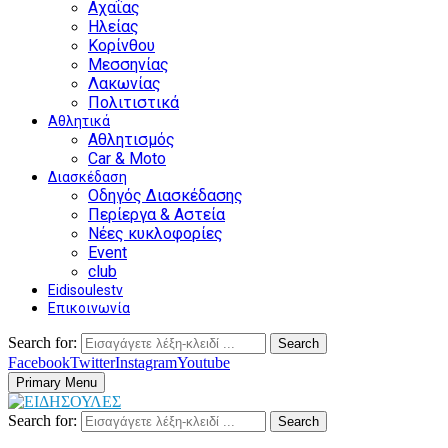
Αχαΐας
Ηλείας
Κορίνθου
Μεσσηνίας
Λακωνίας
Πολιτιστικά
Αθλητικά
Αθλητισμός
Car & Moto
Διασκέδαση
Οδηγός Διασκέδασης
Περίεργα & Αστεία
Νέες κυκλοφορίες
Event
club
Eidisoulestv
Επικοινωνία
Search for:
Search
Facebook
Twitter
Instagram
Youtube
Primary Menu
Search for:
Search