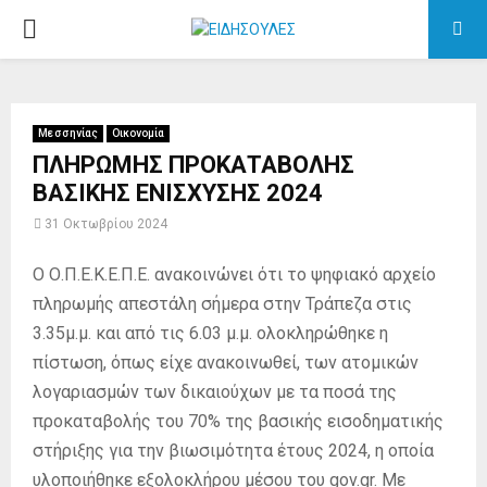
P
R
Μεσσηνίας
Οικονομία
I
ΠΛΗΡΩΜΗΣ ΠΡΟΚΑΤΑΒΟΛΗΣ
ΒΑΣΙΚΗΣ ΕΝΙΣΧΥΣΗΣ 2024
M
31 Οκτωβρίου 2024
A
Ο Ο.Π.Ε.Κ.Ε.Π.Ε. ανακοινώνει ότι το ψηφιακό αρχείο
πληρωμής απεστάλη σήμερα στην Τράπεζα στις
R
3.35μ.μ. και από τις 6.03 μ.μ. ολοκληρώθηκε η
πίστωση, όπως είχε ανακοινωθεί, των ατομικών
Y
λογαριασμών των δικαιούχων με τα ποσά της
προκαταβολής του 70% της βασικής εισοδηματικής
M
στήριξης για την βιωσιμότητα έτους 2024, η οποία
υλοποιήθηκε εξολοκλήρου μέσου του gov.gr. Με