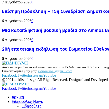
7 Αυγούστου 2026
0
Επίσημη Πρόσκληση – 15η Συνεδρίαση Δημοτικο
6 Αυγούστου 2026
0
Μια καταπληκτική μουσική βραδιά στο Ammos Bou
6 Αυγούστου 2026
0
20ή επετειακή εκδήλωση του Σωματείου Εθελον
6 Αυγούστου 2026
0
Διάβασε τώρα όλα τα τελευταία νέα από την Ελλάδα και τον Κόσμο και ενημ
Επικοινωνήστε μαζί μας:
eidisouleseu@gmail.com
Facebook
Twitter
Instagram
Youtube
@2021 - eidisoules.gr. All Right Reserved. Designed and Developed
Facebook
Twitter
Instagram
Youtube
Αρχική
Ειδησούλες News
Ειδησούλες