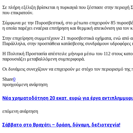
Σε πλήρη εξέλιξη βρίσκεται η πυρκαγιά που ξέσπασε στην περιοχή
που επικρατούν.
Σύμφωνα με την Πυροσβεστική, στο μέτωπο επιχειρούν 85 πυροσβ
η οποία παρέχει εναέρια επιτήρηση και θερμική απεικόνιση για τον 
Στην επιχείρηση συμμετέχουν 21 πυροσβεστικά οχήματα, ενώ από αέ
Παράλληλα, στην προσπάθεια κατάσβεσης συνδράμουν υδροφόρες και
Η Πολιτική Προστασία απέστειλε μήνυμα μέσω του 112 στους κατοίκ
παρουσιάζει μεταβαλλόμενη συμπεριφορά.
Οι δυνάμεις συνεχίζουν να επιχειρούν με στόχο τον περιορισμό τη
Share
0
προηγούμενη ανάρτηση
Νέα χρηματοδότηση 20 εκατ. ευρώ για έργα αντιπλημμυρ
επόμενη ανάρτηση
Σάββατο στο Βραχάτι – δράση, δύναμη, δεξιοτεχνία!