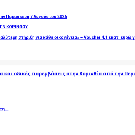
την Παρασκευή 7 Αυγούστου 2026
 ΓΝ ΚΟΡΙΝΘΟΥ
αλύτερη στήριξη για κάθε οικογένεια» – Voucher 4,1 εκατ. ευρώ
α και οδικές παρεμβάσεις στην Κορινθία από την Πε
η...