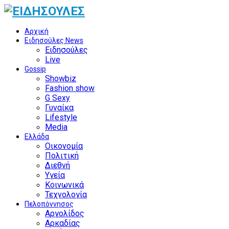
Αρχική
Ειδησούλες News
Ειδησούλες
Live
Gossip
Showbiz
Fashion show
G Sexy
Γυναίκα
Lifestyle
Media
Ελλάδα
Οικονομία
Πολιτική
Διεθνή
Υγεία
Κοινωνικά
Τεχνολογία
Πελοπόννησος
Αργολίδος
Αρκαδίας