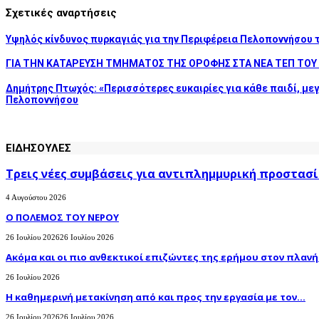
Σχετικές αναρτήσεις
Υψηλός κίνδυνος πυρκαγιάς για την Περιφέρεια Πελοποννήσου 
ΓΙΑ ΤΗΝ ΚΑΤΑΡΕΥΣΗ ΤΜΗΜΑΤΟΣ ΤΗΣ ΟΡΟΦΗΣ ΣΤΑ ΝΕΑ ΤΕΠ ΤΟΥ
Δημήτρης Πτωχός: «Περισσότερες ευκαιρίες για κάθε παιδί, μεγ
Πελοποννήσου
ΕΙΔΗΣΟΥΛΕΣ
Τρεις νέες συμβάσεις για αντιπλημμυρική προστασί
4 Αυγούστου 2026
Ο ΠΟΛΕΜΟΣ ΤΟΥ ΝΕΡΟΥ
26 Ιουλίου 2026
26 Ιουλίου 2026
Ακόμα και οι πιο ανθεκτικοί επιζώντες της ερήμου στον πλανήτ
26 Ιουλίου 2026
H καθημερινή μετακίνηση από και προς την εργασία με τον...
26 Ιουλίου 2026
26 Ιουλίου 2026