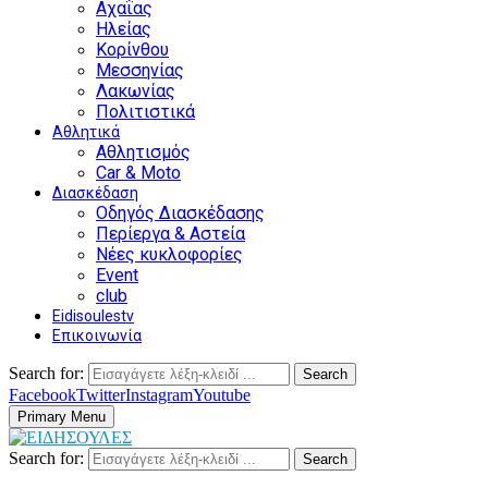
Αχαΐας
Ηλείας
Κορίνθου
Μεσσηνίας
Λακωνίας
Πολιτιστικά
Αθλητικά
Αθλητισμός
Car & Moto
Διασκέδαση
Οδηγός Διασκέδασης
Περίεργα & Αστεία
Νέες κυκλοφορίες
Event
club
Eidisoulestv
Επικοινωνία
Search for:
Search
Facebook
Twitter
Instagram
Youtube
Primary Menu
Search for:
Search