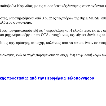
 Σπαθοβούνι Κορινθίας, με τις πυροσβεστικές δυνάμεις να ενισχύον
έστες, υποστηριζόμενοι από 3 ομάδες πεζοπόρων της 9ης ΕΜΟΔΕ, 
καλύτερο συντονισμό.
ρος πραγματοποιούν ρίψεις 4 αεροσκάφη και 4 ελικόπτερα, εκ των οπ
 μηχανήματα έργου των ΟΤΑ, ενισχύοντας τις επίγειες δυνάμεις σε 
ους της ευρύτερης περιοχής, καλώντας τους να παραμείνουν σε ετοιμ
ς πυρκαγιάς, ενώ οι αρχές παραμένουν σε αυξημένη επιφυλακή λόγω 
ικής προστασίας από την Περιφέρεια Πελοποννήσου