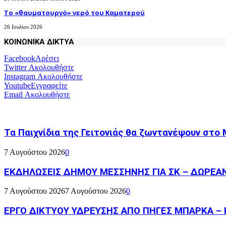
Το «θαυματουργό» νερό του Καματερού
26 Ιουλίου 2026
ΚΟΙΝΩΝΙΚΑ ΔΙΚΤΥΑ
Facebook
Αρέσει
Twitter
Ακολουθήστε
Instagram
Ακολουθήστε
Youtube
Εγγραφείτε
Email
Ακολουθήστε
Τα Παιχνίδια της Γειτονιάς θα ζωντανέψουν στο
7 Αυγούστου 2026
0
ΕΚΔΗΛΩΣΕΙΣ ΔΗΜΟΥ ΜΕΣΣΗΝΗΣ ΓΙΑ ΣΚ – ΔΩΡΕΑ
7 Αυγούστου 2026
7 Αυγούστου 2026
0
ΕΡΓΟ ΔΙΚΤΥΟΥ ΥΔΡΕΥΣΗΣ ΑΠΟ ΠΗΓΕΣ ΜΠΑΡΚΑ – 