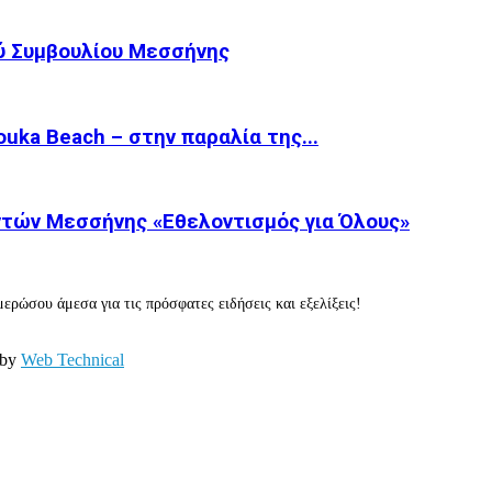
ύ Συμβουλίου Μεσσήνης
ka Beach – στην παραλία της...
τών Μεσσήνης «Εθελοντισμός για Όλους»
ερώσου άμεσα για τις πρόσφατες ειδήσεις και εξελίξεις!
 by
Web Technical