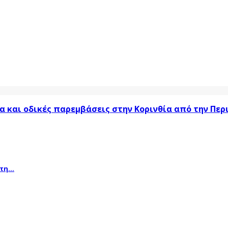
α και οδικές παρεμβάσεις στην Κορινθία από την Πε
η...