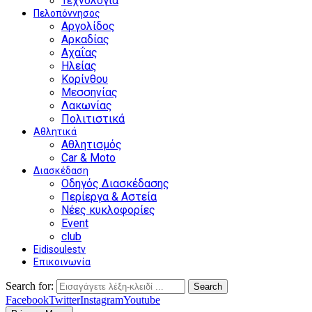
Τεχνολογία
Πελοπόννησος
Αργολίδος
Αρκαδίας
Αχαΐας
Ηλείας
Κορίνθου
Μεσσηνίας
Λακωνίας
Πολιτιστικά
Αθλητικά
Αθλητισμός
Car & Moto
Διασκέδαση
Οδηγός Διασκέδασης
Περίεργα & Αστεία
Νέες κυκλοφορίες
Event
club
Eidisoulestv
Επικοινωνία
Search for:
Search
Facebook
Twitter
Instagram
Youtube