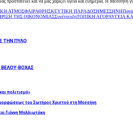
ας προστατεύει και να μας χαρίζει υγεία και ευημερία. Η Μεσσήνη γιο
ΙΚΗ ΑΤΜΟΣΦΑΙΡΑ
ΘΡΗΣΚΕΥΤΙΚΗ ΠΑΡΑΔΟΣΗ
ΜΕΣΣΗΝΗ
Πανα
ΗΡΙΞΗ ΤΗΣ ΟΙΚΟΝΟΜΙΑΣ
Συνέντευξη
ΤΟΠΙΚΗ ΑΓΟΡΑ
ΥΓΕΙΑ Κ
Ε ΤΗΝ ΠΥΛΟ
Ο ΒΕΛΟΥ-ΒΟΧΑΣ
και πολιτισμό»
αμορφώσεως του Σωτήρος Χριστού στη Μεσσήνη
και Γιάννη Μαλλιωτάκη