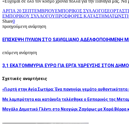
«Εύχομαι σε όλο τον κόσμο χρόνια πολλά για την Παναγία μας. Να μ
ΑΡΓΙΑ 20 ΣΕΠΤΕΜΒΡΙΟΥ
ΕΜΠΟΡΙΚΟΣ ΣΥΛΛΟΓΟΣ
ΕΟΡΤΑΣΤ
ΕΜΠΟΡΙΚΟΥ ΣΥΛΛΟΓΟΥ
ΠΡΟΣΦΟΡΕΣ ΚΑΤΑΣΤΗΜΑΤΩΝ
ΣΤ
Share
0
προηγούμενη ανάρτηση
ΕΠΙΣΚΕΨΗ ΠΥΛΙΩΝ ΣΤΟ SAVIGLIANO ΑΔΕΛΦΟΠΟΙΗΜΕΝΗ Μ
επόμενη ανάρτηση
3,1 ΕΚΑΤΟΜΜΥΡΙΑ ΕΥΡΩ ΓΙΑ ΕΡΓΑ ΥΔΡΕΥΣΗΣ ΣΤΟΝ ΔΗΜ
Σχετικές αναρτήσεις
«Γιορτή στην Αγία Σωτήρα: Ένα πανηγύρι γεμάτο αυθεντικότητα 
Με λαμπρότητα και κατάνυξη τελέσθηκε ο Εσπερινός της Μετ
Μεγάλο Δημοτικό Γλέντι στο Νεοχώρι Ζαχάρως με Χαρά Βέρρα 