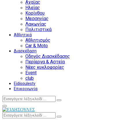
Αχαΐας
Ηλείας
Κορίνθου
Μεσσηνίας
Λακωνίας
Πολιτιστικά
Αθλητικά
Αθλητισμός
Car & Moto
Διασκέδαση
Οδηγός Διασκέδασης
Περίεργα & Αστεία
Νέες κυκλοφορίες
Event
club
Eidisoulestv
Επικοινωνία
Search
Search
for:
Facebook
Twitter
Instagram
Youtube
Primary
Menu
Search
Search
for: