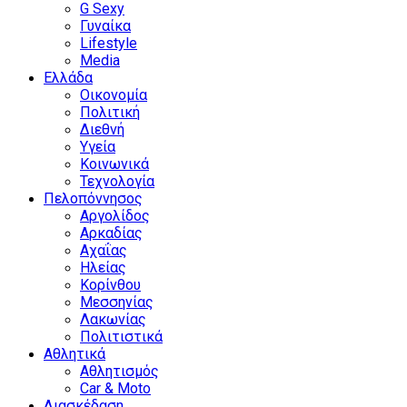
G Sexy
Γυναίκα
Lifestyle
Media
Ελλάδα
Οικονομία
Πολιτική
Διεθνή
Υγεία
Κοινωνικά
Τεχνολογία
Πελοπόννησος
Αργολίδος
Αρκαδίας
Αχαΐας
Ηλείας
Κορίνθου
Μεσσηνίας
Λακωνίας
Πολιτιστικά
Αθλητικά
Αθλητισμός
Car & Moto
Διασκέδαση