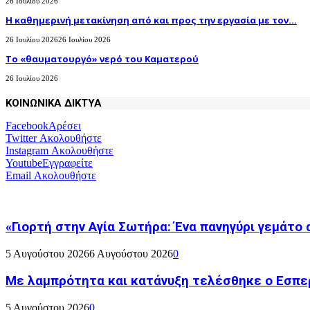
26 Ιουλίου 2026
H καθημερινή μετακίνηση από και προς την εργασία με τον...
26 Ιουλίου 2026
26 Ιουλίου 2026
Το «θαυματουργό» νερό του Καματερού
26 Ιουλίου 2026
ΚΟΙΝΩΝΙΚΑ ΔΙΚΤΥΑ
Facebook
Αρέσει
Twitter
Ακολουθήστε
Instagram
Ακολουθήστε
Youtube
Εγγραφείτε
Email
Ακολουθήστε
«Γιορτή στην Αγία Σωτήρα: Ένα πανηγύρι γεμάτο 
5 Αυγούστου 2026
6 Αυγούστου 2026
0
Με λαμπρότητα και κατάνυξη τελέσθηκε ο Εσπε
5 Αυγούστου 2026
0