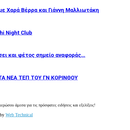
με Χαρά Βέρρα και Γιάννη Μαλλιωτάκη
i Night Club
ει και φέτος σημείο αναφοράς...
Α ΝΕΑ ΤΕΠ ΤΟΥ ΓΝ ΚΟΡΙΝΘΟΥ
ερώσου άμεσα για τις πρόσφατες ειδήσεις και εξελίξεις!
 by
Web Technical