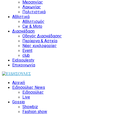
Μεσσηνίας
Λακωνίας
Πολιτιστικά
Αθλητικά
Αθλητισμός
Car & Moto
Διασκέδαση
Οδηγός Διασκέδασης
Περίεργα & Αστεία
Νέες κυκλοφορίες
Event
club
Eidisoulestv
Επικοινωνία
Αρχική
Ειδησούλες News
Ειδησούλες
Live
Gossip
Showbiz
Fashion show