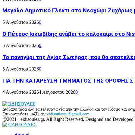
Μεγάλο Δημοτικό Γλέντι στο Νεοχώρι Ζαχάρως 
5 Αυγούστου 2026
0
Ο Πέτρος Ιακωβίδης ανάβει το καλοκαίρι στο Nish
5 Αυγούστου 2026
0
Το πανηγύρι της Αγίας Σωτήρας, που θα αποτελέσ
5 Αυγούστου 2026
0
ΓΙΑ ΤΗΝ ΚΑΤΑΡΕΥΣΗ ΤΜΗΜΑΤΟΣ ΤΗΣ ΟΡΟΦΗΣ ΣΤ
4 Αυγούστου 2026
4 Αυγούστου 2026
0
Διάβασε τώρα όλα τα τελευταία νέα από την Ελλάδα και τον Κόσμο και ενημ
Επικοινωνήστε μαζί μας:
eidisouleseu@gmail.com
Facebook
Twitter
Instagram
Youtube
@2021 - eidisoules.gr. All Right Reserved. Designed and Developed
Facebook
Twitter
Instagram
Youtube