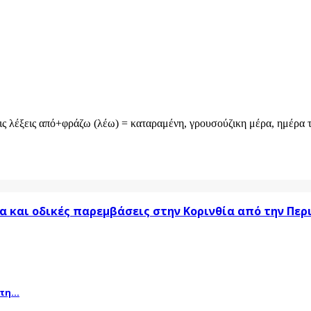
ς λέξεις από+φράζω (λέω) = καταραμένη, γρουσούζικη μέρα, ημέρα τη
α και οδικές παρεμβάσεις στην Κορινθία από την Πε
η...