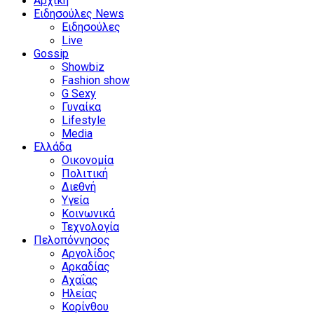
Αρχική
Ειδησούλες News
Ειδησούλες
Live
Gossip
Showbiz
Fashion show
G Sexy
Γυναίκα
Lifestyle
Media
Ελλάδα
Οικονομία
Πολιτική
Διεθνή
Υγεία
Κοινωνικά
Τεχνολογία
Πελοπόννησος
Αργολίδος
Αρκαδίας
Αχαΐας
Ηλείας
Κορίνθου