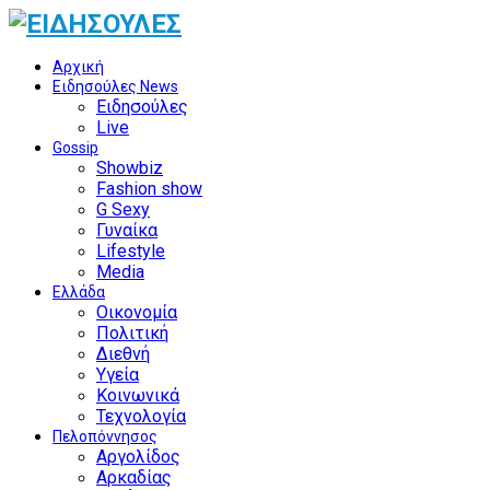
Αρχική
Ειδησούλες News
Ειδησούλες
Live
Gossip
Showbiz
Fashion show
G Sexy
Γυναίκα
Lifestyle
Media
Ελλάδα
Οικονομία
Πολιτική
Διεθνή
Υγεία
Κοινωνικά
Τεχνολογία
Πελοπόννησος
Αργολίδος
Αρκαδίας