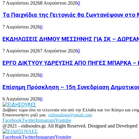
7 Αυγούστου 2026
8 Αυγούστου 2026
0
Τα Παιχνίδια της Γειτονιάς θα ζωντανέψουν στο
7 Αυγούστου 2026
0
ΕΚΔΗΛΩΣΕΙΣ ΔΗΜΟΥ ΜΕΣΣΗΝΗΣ ΓΙΑ ΣΚ – ΔΩΡΕΑ
7 Αυγούστου 2026
7 Αυγούστου 2026
0
ΕΡΓΟ ΔΙΚΤΥΟΥ ΥΔΡΕΥΣΗΣ ΑΠΟ ΠΗΓΕΣ ΜΠΑΡΚΑ – 
7 Αυγούστου 2026
0
Επίσημη Πρόσκληση – 15η Συνεδρίαση Δημοτικο
6 Αυγούστου 2026
0
Διάβασε τώρα όλα τα τελευταία νέα από την Ελλάδα και τον Κόσμο και ενημ
Επικοινωνήστε μαζί μας:
eidisouleseu@gmail.com
Facebook
Twitter
Instagram
Youtube
@2021 - eidisoules.gr. All Right Reserved. Designed and Developed
Facebook
Twitter
Instagram
Youtube