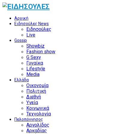
Αρχική
Ειδησούλες News
Ειδησούλες
Live
Gossip
Showbiz
Fashion show
G Sexy
Γυναίκα
Lifestyle
Media
Ελλάδα
Οικονομία
Πολιτική
Διεθνή
Υγεία
Κοινωνικά
Τεχνολογία
Πελοπόννησος
Αργολίδος
Αρκαδίας