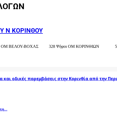
ΚΛΟΓΩΝ
Υ Ν ΚΟΡΙΝΘΟΥ
υ (Νέα Μέλη) ΟΜ ΒΕΛΟΥ-ΒΟΧΑΣ 328 Ψήφοι ΟΜ ΚΟΡΙΝΘ
α και οδικές παρεμβάσεις στην Κορινθία από την Πε
η...