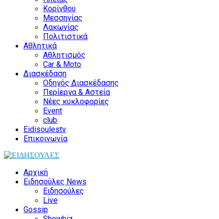
Κορίνθου
Μεσσηνίας
Λακωνίας
Πολιτιστικά
Αθλητικά
Αθλητισμός
Car & Moto
Διασκέδαση
Οδηγός Διασκέδασης
Περίεργα & Αστεία
Νέες κυκλοφορίες
Event
club
Eidisoulestv
Επικοινωνία
Αρχική
Ειδησούλες News
Ειδησούλες
Live
Gossip
Showbiz