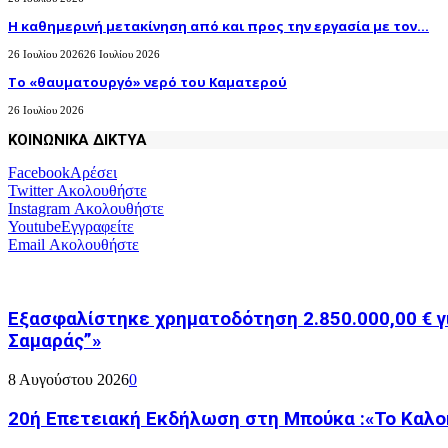
H καθημερινή μετακίνηση από και προς την εργασία με τον...
26 Ιουλίου 2026
26 Ιουλίου 2026
Το «θαυματουργό» νερό του Καματερού
26 Ιουλίου 2026
ΚΟΙΝΩΝΙΚΑ ΔΙΚΤΥΑ
Facebook
Αρέσει
Twitter
Ακολουθήστε
Instagram
Ακολουθήστε
Youtube
Εγγραφείτε
Email
Ακολουθήστε
Εξασφαλίστηκε χρηματοδότηση 2.850.000,00 € γ
Σαμαράς”»
8 Αυγούστου 2026
0
20ή Επετειακή Εκδήλωση στη Μπούκα :«Το Καλο