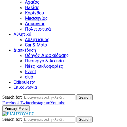
Αχαΐας
Ηλείας
Κορίνθου
Μεσσηνίας
Λακωνίας
Πολιτιστικά
Αθλητικά
Αθλητισμός
Car & Moto
Διασκέδαση
Οδηγός Διασκέδασης
Περίεργα & Αστεία
Νέες κυκλοφορίες
Event
club
Eidisoulestv
Επικοινωνία
Search for:
Search
Facebook
Twitter
Instagram
Youtube
Primary Menu
Search for:
Search