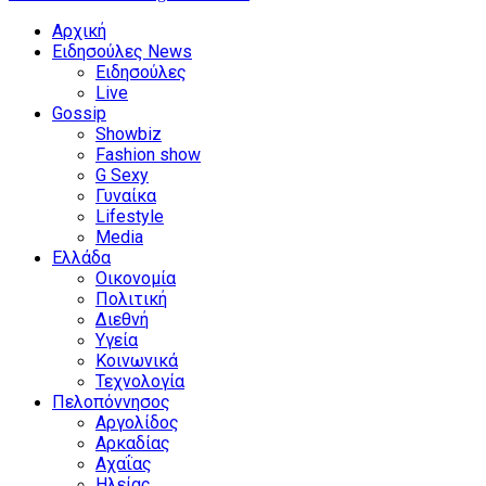
Αρχική
Ειδησούλες News
Ειδησούλες
Live
Gossip
Showbiz
Fashion show
G Sexy
Γυναίκα
Lifestyle
Media
Ελλάδα
Οικονομία
Πολιτική
Διεθνή
Υγεία
Κοινωνικά
Τεχνολογία
Πελοπόννησος
Αργολίδος
Αρκαδίας
Αχαΐας
Ηλείας