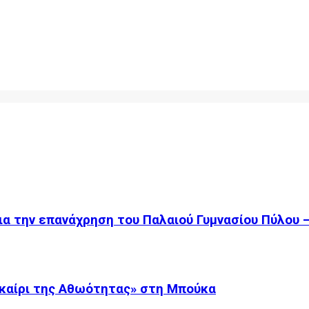
ια την επανάχρηση του Παλαιού Γυμνασίου Πύλου 
καίρι της Αθωότητας» στη Μπούκα