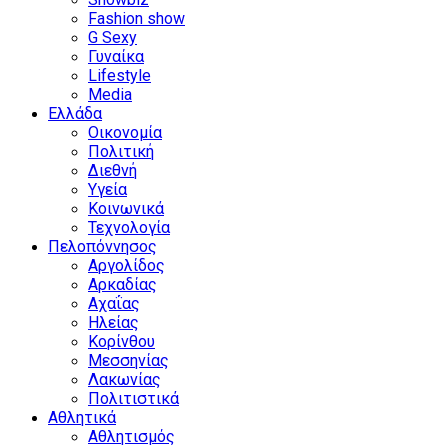
Fashion show
G Sexy
Γυναίκα
Lifestyle
Media
Ελλάδα
Οικονομία
Πολιτική
Διεθνή
Υγεία
Κοινωνικά
Τεχνολογία
Πελοπόννησος
Αργολίδος
Αρκαδίας
Αχαΐας
Ηλείας
Κορίνθου
Μεσσηνίας
Λακωνίας
Πολιτιστικά
Αθλητικά
Αθλητισμός