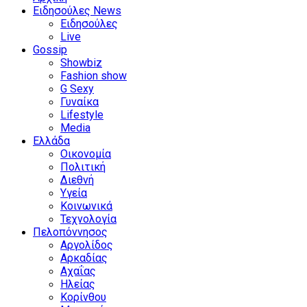
Ειδησούλες News
Ειδησούλες
Live
Gossip
Showbiz
Fashion show
G Sexy
Γυναίκα
Lifestyle
Media
Ελλάδα
Οικονομία
Πολιτική
Διεθνή
Υγεία
Κοινωνικά
Τεχνολογία
Πελοπόννησος
Αργολίδος
Αρκαδίας
Αχαΐας
Ηλείας
Κορίνθου