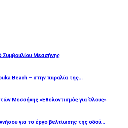
ύ Συμβουλίου Μεσσήνης
ka Beach – στην παραλία της...
τών Μεσσήνης «Εθελοντισμός για Όλους»
νήσου για το έργο βελτίωσης της οδού...