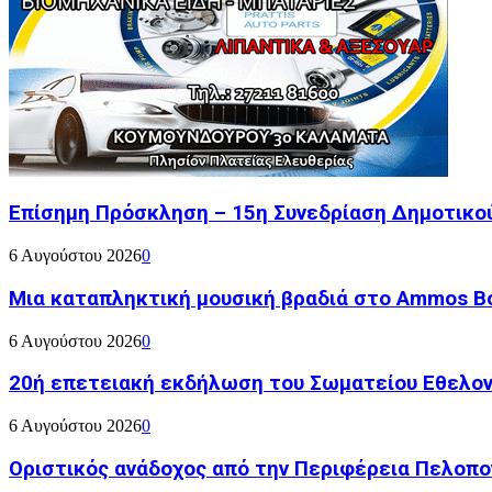
Επίσημη Πρόσκληση – 15η Συνεδρίαση Δημοτικο
6 Αυγούστου 2026
0
Μια καταπληκτική μουσική βραδιά στο Ammos Bou
6 Αυγούστου 2026
0
20ή επετειακή εκδήλωση του Σωματείου Εθελον
6 Αυγούστου 2026
0
Οριστικός ανάδοχος από την Περιφέρεια Πελοπον