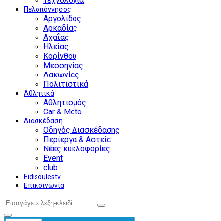
Τεχνολογία
Πελοπόννησος
Αργολίδος
Αρκαδίας
Αχαΐας
Ηλείας
Κορίνθου
Μεσσηνίας
Λακωνίας
Πολιτιστικά
Αθλητικά
Αθλητισμός
Car & Moto
Διασκέδαση
Οδηγός Διασκέδασης
Περίεργα & Αστεία
Νέες κυκλοφορίες
Event
club
Eidisoulestv
Επικοινωνία
Search
Search
for:
Facebook
Twitter
Instagram
Youtube
Primary