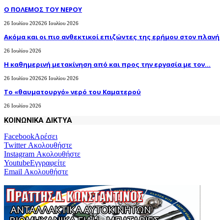
Ο ΠΟΛΕΜΟΣ ΤΟΥ ΝΕΡΟΥ
26 Ιουλίου 2026
26 Ιουλίου 2026
Ακόμα και οι πιο ανθεκτικοί επιζώντες της ερήμου στον πλανήτ
26 Ιουλίου 2026
H καθημερινή μετακίνηση από και προς την εργασία με τον...
26 Ιουλίου 2026
26 Ιουλίου 2026
Το «θαυματουργό» νερό του Καματερού
26 Ιουλίου 2026
ΚΟΙΝΩΝΙΚΑ ΔΙΚΤΥΑ
Facebook
Αρέσει
Twitter
Ακολουθήστε
Instagram
Ακολουθήστε
Youtube
Εγγραφείτε
Email
Ακολουθήστε