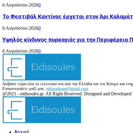
6 Αυγούστου 2026
0
Το Φεστιβάλ Καντίνας έρχεται στον Άρι Καλαμάτ
6 Αυγούστου 2026
0
Υψηλός κίνδυνος πυρκαγιάς για την Περιφέρεια
6 Αυγούστου 2026
0
Διάβασε τώρα όλα τα τελευταία νέα από την Ελλάδα και τον Κόσμο και ενημ
Επικοινωνήστε μαζί μας:
eidisouleseu@gmail.com
Facebook
Twitter
Instagram
Youtube
@2021 - eidisoules.gr. All Right Reserved. Designed and Developed
Facebook
Twitter
Instagram
Youtube
Αρχική