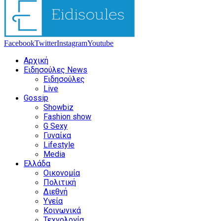
Facebook
Twitter
Instagram
Youtube
Αρχική
Ειδησούλες News
Ειδησούλες
Live
Gossip
Showbiz
Fashion show
G Sexy
Γυναίκα
Lifestyle
Media
Ελλάδα
Οικονομία
Πολιτική
Διεθνή
Υγεία
Κοινωνικά
Τεχνολογία