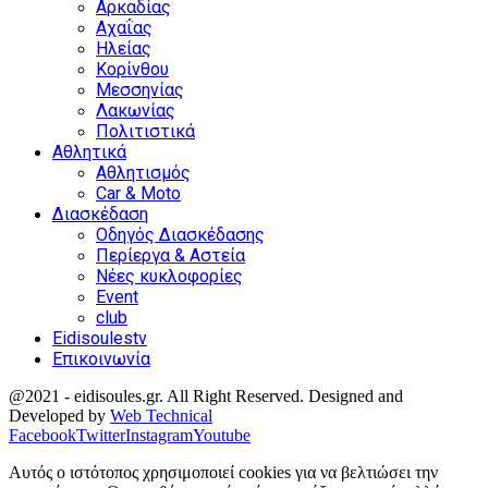
Αρκαδίας
Αχαΐας
Ηλείας
Κορίνθου
Μεσσηνίας
Λακωνίας
Πολιτιστικά
Αθλητικά
Αθλητισμός
Car & Moto
Διασκέδαση
Οδηγός Διασκέδασης
Περίεργα & Αστεία
Νέες κυκλοφορίες
Event
club
Eidisoulestv
Επικοινωνία
@2021 - eidisoules.gr. All Right Reserved. Designed and
Developed by
Web Technical
Facebook
Twitter
Instagram
Youtube
Αυτός ο ιστότοπος χρησιμοποιεί cookies για να βελτιώσει την