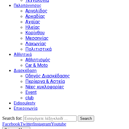
Τεχνολογία
Πελοπόννησος
Αργολίδος
Αρκαδίας
Αχαΐας
Ηλείας
Κορίνθου
Μεσσηνίας
Λακωνίας
Πολιτιστικά
Αθλητικά
Αθλητισμός
Car & Moto
Διασκέδαση
Οδηγός Διασκέδασης
Περίεργα & Αστεία
Νέες κυκλοφορίες
Event
club
Eidisoulestv
Επικοινωνία
Search for:
Search
Facebook
Twitter
Instagram
Youtube