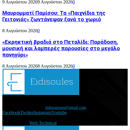
9 Αυγούστου 2026
9 Αυγούστου 2026
0
Μαυρομματί Παμίσου: Τα «Παιχνίδια της
Γειτονιάς» ζωντάνεψαν ξανά το χωριό
8 Αυγούστου 2026
0
«Εκρηκτική βραδιά στο Πεταλίδι: Παράδοση,
μουσική και λαμπερές παρουσίες στο μεγάλο
πανηγύρι»
8 Αυγούστου 2026
8 Αυγούστου 2026
0
Διάβασε τώρα όλα τα τελευταία νέα από την Ελλάδα και τον Κόσμο και
ενημερώσου άμεσα για τις πρόσφατες ειδήσεις και εξελίξεις!
Επικοινωνήστε μαζί μας:
eidisouleseu@gmail.com
Facebook
Twitter
Instagram
Youtube
@2021 - eidisoules.gr. All Right Reserved. Designed and
Developed by
Web Technical