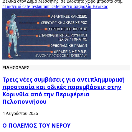
Βελίκα στον Δήμο Μεσσήνης, σε ιδιόκτητο χώρο μπροστά στη...
"Γιασεμιά cafe-restaurant"
cafe
Γιασεμιά
παραλία Βελίκας
ΕΙΔΗΣΟΥΛΕΣ
Τρεις νέες συμβάσεις για αντιπλημμυρική
προστασία και οδικές παρεμβάσεις στην
Κορινθία από την Περιφέρεια
Πελοποννήσου
4 Αυγούστου 2026
Ο ΠΟΛΕΜΟΣ ΤΟΥ ΝΕΡΟΥ