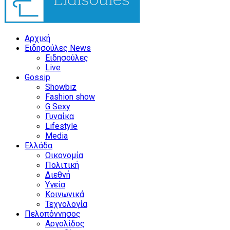
Αρχική
Ειδησούλες News
Ειδησούλες
Live
Gossip
Showbiz
Fashion show
G Sexy
Γυναίκα
Lifestyle
Media
Ελλάδα
Οικονομία
Πολιτική
Διεθνή
Υγεία
Κοινωνικά
Τεχνολογία
Πελοπόννησος
Αργολίδος