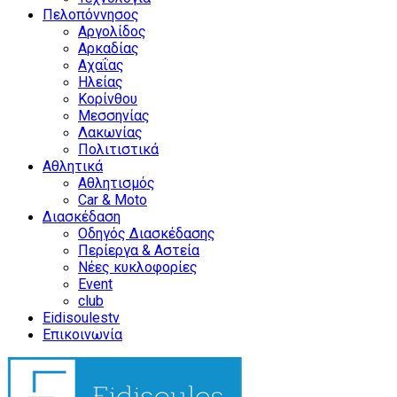
Πελοπόννησος
Αργολίδος
Αρκαδίας
Αχαΐας
Ηλείας
Κορίνθου
Μεσσηνίας
Λακωνίας
Πολιτιστικά
Αθλητικά
Αθλητισμός
Car & Moto
Διασκέδαση
Οδηγός Διασκέδασης
Περίεργα & Αστεία
Νέες κυκλοφορίες
Event
club
Eidisoulestv
Επικοινωνία