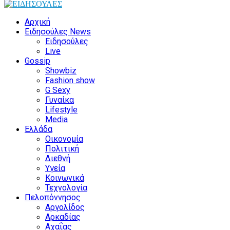
Αρχική
Ειδησούλες News
Ειδησούλες
Live
Gossip
Showbiz
Fashion show
G Sexy
Γυναίκα
Lifestyle
Media
Ελλάδα
Οικονομία
Πολιτική
Διεθνή
Υγεία
Κοινωνικά
Τεχνολογία
Πελοπόννησος
Αργολίδος
Αρκαδίας
Αχαΐας