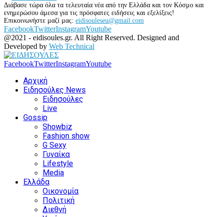
Διάβασε τώρα όλα τα τελευταία νέα από την Ελλάδα και τον Κόσμο και
ενημερώσου άμεσα για τις πρόσφατες ειδήσεις και εξελίξεις!
Επικοινωνήστε μαζί μας:
eidisouleseu@gmail.com
Facebook
Twitter
Instagram
Youtube
@2021 - eidisoules.gr. All Right Reserved. Designed and
Developed by
Web Technical
Facebook
Twitter
Instagram
Youtube
Αρχική
Ειδησούλες News
Ειδησούλες
Live
Gossip
Showbiz
Fashion show
G Sexy
Γυναίκα
Lifestyle
Media
Ελλάδα
Οικονομία
Πολιτική
Διεθνή