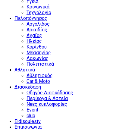
Υγεία
Κοινωνικά
Τεχνολογία
Πελοπόννησος
Αργολίδος
Αρκαδίας
Αχαΐας
Ηλείας
Κορίνθου
Μεσσηνίας
Λακωνίας
Πολιτιστικά
Αθλητικά
Αθλητισμός
Car & Moto
Διασκέδαση
Οδηγός Διασκέδασης
Περίεργα & Αστεία
Νέες κυκλοφορίες
Event
club
Eidisoulestv
Επικοινωνία