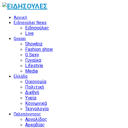
Αρχική
Ειδησούλες News
Ειδησούλες
Live
Gossip
Showbiz
Fashion show
G Sexy
Γυναίκα
Lifestyle
Media
Ελλάδα
Οικονομία
Πολιτική
Διεθνή
Υγεία
Κοινωνικά
Τεχνολογία
Πελοπόννησος
Αργολίδος
Αρκαδίας