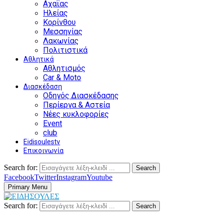
Αχαΐας
Ηλείας
Κορίνθου
Μεσσηνίας
Λακωνίας
Πολιτιστικά
Αθλητικά
Αθλητισμός
Car & Moto
Διασκέδαση
Οδηγός Διασκέδασης
Περίεργα & Αστεία
Νέες κυκλοφορίες
Event
club
Eidisoulestv
Επικοινωνία
Search for:
Search
Facebook
Twitter
Instagram
Youtube
Primary Menu
Search for:
Search