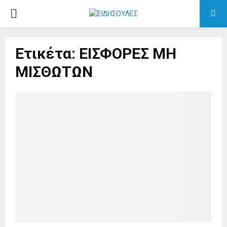
P
R
Ετικέτα: ΕΙΣΦΟΡΕΣ ΜΗ
I
ΜΙΣΘΩΤΩΝ
M
A
R
Y
M