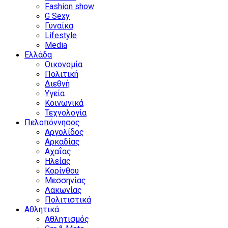
Fashion show
G Sexy
Γυναίκα
Lifestyle
Media
Ελλάδα
Οικονομία
Πολιτική
Διεθνή
Υγεία
Κοινωνικά
Τεχνολογία
Πελοπόννησος
Αργολίδος
Αρκαδίας
Αχαΐας
Ηλείας
Κορίνθου
Μεσσηνίας
Λακωνίας
Πολιτιστικά
Αθλητικά
Αθλητισμός