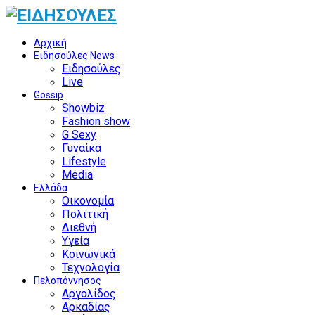
Αρχική
Ειδησούλες News
Ειδησούλες
Live
Gossip
Showbiz
Fashion show
G Sexy
Γυναίκα
Lifestyle
Media
Ελλάδα
Οικονομία
Πολιτική
Διεθνή
Υγεία
Κοινωνικά
Τεχνολογία
Πελοπόννησος
Αργολίδος
Αρκαδίας