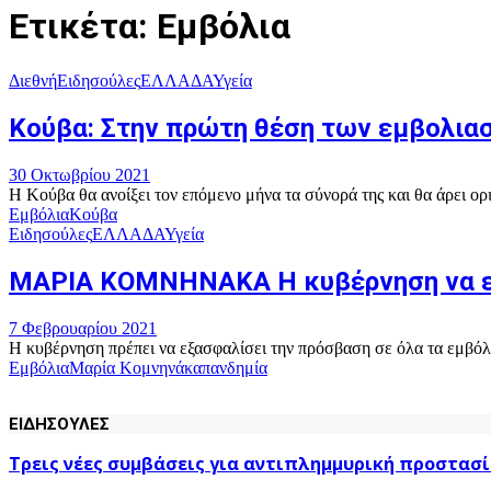
Ετικέτα: Εμβόλια
Διεθνή
Ειδησούλες
ΕΛΛΑΔΑ
Υγεία
Κούβα: Στην πρώτη θέση των εμβολιασ
30 Οκτωβρίου 2021
Η Κούβα θα ανοίξει τον επόμενο μήνα τα σύνορά της και θα άρει ορι
Εμβόλια
Κούβα
Ειδησούλες
ΕΛΛΑΔΑ
Υγεία
MΑΡΙΑ ΚΟΜΝΗΝΑΚΑ H κυβέρνηση να εξ
7 Φεβρουαρίου 2021
Η κυβέρνηση πρέπει να εξασφαλίσει την πρόσβαση σε όλα τα εμβόλι
Εμβόλια
Μαρία Κομνηνάκα
πανδημία
ΕΙΔΗΣΟΥΛΕΣ
Τρεις νέες συμβάσεις για αντιπλημμυρική προστασί