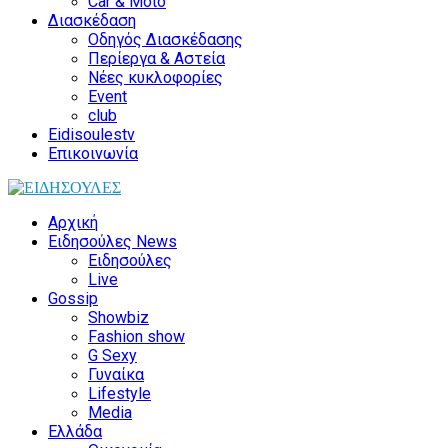
Car & Moto
Διασκέδαση
Οδηγός Διασκέδασης
Περίεργα & Αστεία
Νέες κυκλοφορίες
Event
club
Eidisoulestv
Επικοινωνία
Αρχική
Ειδησούλες News
Ειδησούλες
Live
Gossip
Showbiz
Fashion show
G Sexy
Γυναίκα
Lifestyle
Media
Ελλάδα