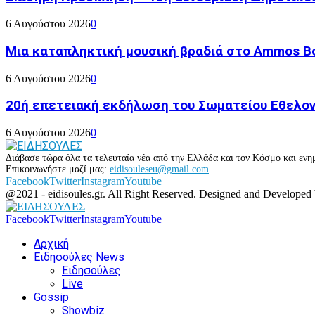
6 Αυγούστου 2026
0
Μια καταπληκτική μουσική βραδιά στο Ammos Bou
6 Αυγούστου 2026
0
20ή επετειακή εκδήλωση του Σωματείου Εθελον
6 Αυγούστου 2026
0
Διάβασε τώρα όλα τα τελευταία νέα από την Ελλάδα και τον Κόσμο και ενημ
Επικοινωνήστε μαζί μας:
eidisouleseu@gmail.com
Facebook
Twitter
Instagram
Youtube
@2021 - eidisoules.gr. All Right Reserved. Designed and Developed
Facebook
Twitter
Instagram
Youtube
Αρχική
Ειδησούλες News
Ειδησούλες
Live
Gossip
Showbiz