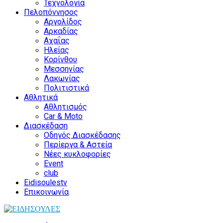
Τεχνολογία
Πελοπόννησος
Αργολίδος
Αρκαδίας
Αχαΐας
Ηλείας
Κορίνθου
Μεσσηνίας
Λακωνίας
Πολιτιστικά
Αθλητικά
Αθλητισμός
Car & Moto
Διασκέδαση
Οδηγός Διασκέδασης
Περίεργα & Αστεία
Νέες κυκλοφορίες
Event
club
Eidisoulestv
Επικοινωνία