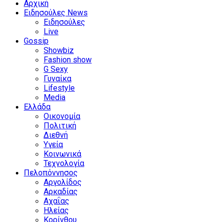
Αρχική
Ειδησούλες News
Ειδησούλες
Live
Gossip
Showbiz
Fashion show
G Sexy
Γυναίκα
Lifestyle
Media
Ελλάδα
Οικονομία
Πολιτική
Διεθνή
Υγεία
Κοινωνικά
Τεχνολογία
Πελοπόννησος
Αργολίδος
Αρκαδίας
Αχαΐας
Ηλείας
Κορίνθου