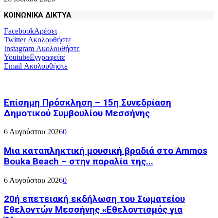
ΚΟΙΝΩΝΙΚΑ ΔΙΚΤΥΑ
Facebook
Αρέσει
Twitter
Ακολουθήστε
Instagram
Ακολουθήστε
Youtube
Εγγραφείτε
Email
Ακολουθήστε
Επίσημη Πρόσκληση – 15η Συνεδρίαση
Δημοτικού Συμβουλίου Μεσσήνης
6 Αυγούστου 2026
0
Μια καταπληκτική μουσική βραδιά στο Ammos
Bouka Beach – στην παραλία της...
6 Αυγούστου 2026
0
20ή επετειακή εκδήλωση του Σωματείου
Εθελοντών Μεσσήνης «Εθελοντισμός για