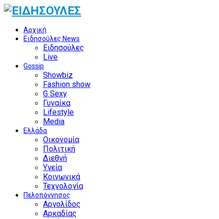
Αρχική
Ειδησούλες News
Ειδησούλες
Live
Gossip
Showbiz
Fashion show
G Sexy
Γυναίκα
Lifestyle
Media
Ελλάδα
Οικονομία
Πολιτική
Διεθνή
Υγεία
Κοινωνικά
Τεχνολογία
Πελοπόννησος
Αργολίδος
Αρκαδίας