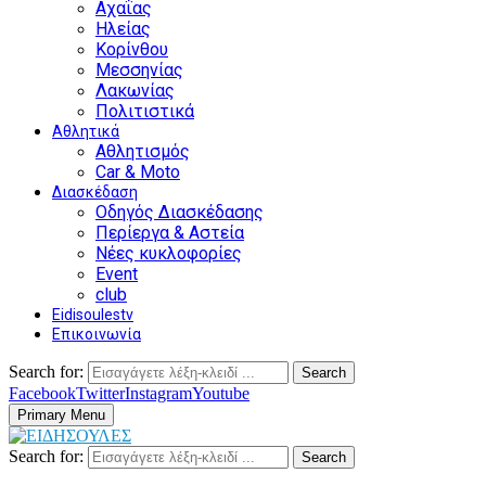
Αχαΐας
Ηλείας
Κορίνθου
Μεσσηνίας
Λακωνίας
Πολιτιστικά
Αθλητικά
Αθλητισμός
Car & Moto
Διασκέδαση
Οδηγός Διασκέδασης
Περίεργα & Αστεία
Νέες κυκλοφορίες
Event
club
Eidisoulestv
Επικοινωνία
Search for:
Search
Facebook
Twitter
Instagram
Youtube
Primary Menu
Search for:
Search