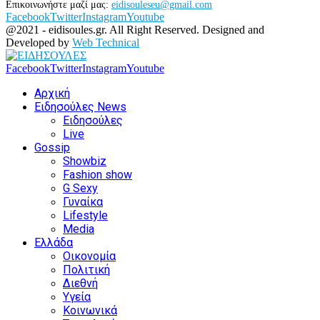
Επικοινωνήστε μαζί μας:
eidisouleseu@gmail.com
Facebook
Twitter
Instagram
Youtube
@2021 - eidisoules.gr. All Right Reserved. Designed and
Developed by
Web Technical
Facebook
Twitter
Instagram
Youtube
Αρχική
Ειδησούλες News
Ειδησούλες
Live
Gossip
Showbiz
Fashion show
G Sexy
Γυναίκα
Lifestyle
Media
Ελλάδα
Οικονομία
Πολιτική
Διεθνή
Υγεία
Κοινωνικά